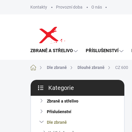
Přejít
Kontakty
Provozní doba
O nás
na
obsah
ZBRANĚ A STŘELIVO
PŘÍSLUŠENSTVÍ
Domů
Dle zbraně
Dlouhé zbraně
CZ 600
P
Kategorie
o
Přeskočit
s
kategorie
t
Zbraně a střelivo
r
Příslušenství
a
n
Dle zbraně
n