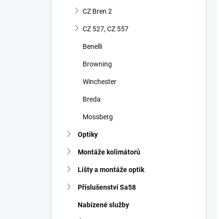
CZ Bren 2
CZ 527, CZ 557
Benelli
Browning
Winchester
Breda
Mossberg
Optiky
Montáže kolimátorů
Lišty a montáže optik
Příslušenství Sa58
Nabízené služby