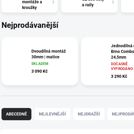
montáže a
a raily
kroužky
Nejprodávanější
Jednodílná
Dvoudílná montáž
Brno Combo 
30mm | matice
24,5mm
SKLADEM
DOČASNĚ
VYPRODÁNO
3 090 Kč
3 290 Kč
Ř
a
ABECEDNĚ
NEJLEVNĚJŠÍ
NEJDRAŽŠÍ
NEJPRODÁ
z
e
n
V