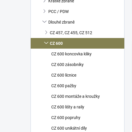
Krátké zbraně
í
p
PCC / PDW
a
n
Dlouhé zbraně
e
CZ 457, CZ 455, CZ 512
l
CZ 600
CZ 600 koncovka kliky
CZ 600 zásobníky
CZ 600 lícnice
CZ 600 pažby
CZ 600 montáže a kroužky
CZ 600 lišty a raily
CZ 600 popruhy
CZ 600 unikátní díly