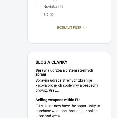
Novinka
0
Tip
0
ROZBALIT FILTR
BLOG A ČLÁNKY
Správná údržba a čištění střelných
zbraní
Správná údržba střelných zbraní je
klíčová pro jejich spolehlivý a bezpečný
provoz. Prav...
Selling weapons within EU
EU citizens now have the opportunity to
purchase weapons through our online
store and we w...