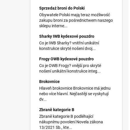
Sprzedaż broni do Polski
Obywatele Polski mają teraz możliwość
zakupu broni za pośrednictwem naszego
sklepu interne...
Sharky IWB kydexové pouzdro
Co je IWB Sharky? vnitřní unikátní
konstrukce skryté nošení dvoj...
Frogy OWB kydexové pouzdro
Co je OWB Frogy? vnější pro skryté
nošení unikátní konstrukce integ...
Brokovnice
Hlaveň brokovnice Brokovnice má jednu
nebo více hlavní. Nejčastěji se vyskytují
dv...
Zbraně kategorie B
Zbraně kategorie B podléhající
nákupnímu povolení Novela zákona
13/2021 Sb., kte...