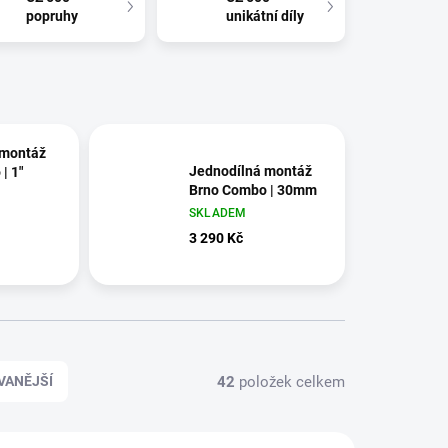
popruhy
unikátní díly
 montáž
Jednodílná montáž
| 1"
Brno Combo | 30mm
SKLADEM
3 290 Kč
42
položek celkem
VANĚJŠÍ