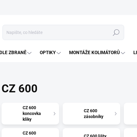
Hledat
DLE ZBRANĚ
OPTIKY
MONTÁŽE KOLIMÁTORŮ
L
CZ 600
CZ 600
CZ 600
koncovka
zásobníky
kliky
CZ 600
CZ 600 lišty