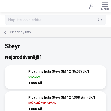
Přejít
na
obsah
Hledat
Picatinny lišty
Steyr
Nejprodávanější
Picatinny lišta Steyr SM 12 (8x57) JKN
SKLADEM
1 500 Kč
Picatinny lišta Steyr SM 12 (.308 Win) JKN
DOČASNĚ VYPRODÁNO
1 500 Kč