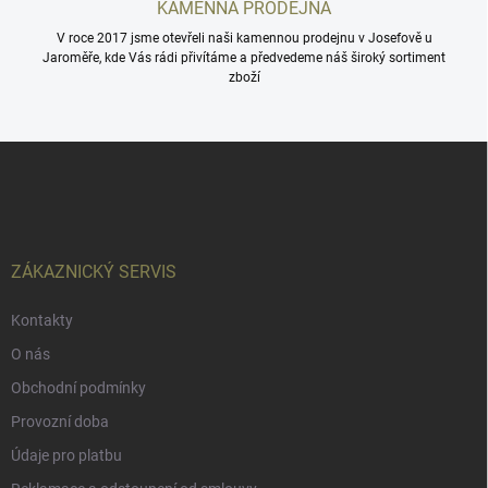
KAMENNÁ PRODEJNA
u
V roce 2017 jsme otevřeli naši kamennou prodejnu v Josefově u
Jaroměře, kde Vás rádi přivítáme a předvedeme náš široký sortiment
zboží
Z
á
p
a
t
í
ZÁKAZNICKÝ SERVIS
Kontakty
O nás
Obchodní podmínky
Provozní doba
Údaje pro platbu