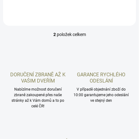
2
položek celkem
O
v
l
á
d
a
c
DORUČENÍ ZBRANĚ AŽ K
GARANCE RYCHLÉHO
í
VAŠIM DVEŘÍM
ODESLÁNÍ
p
r
Nabízíme možnost doručení
V případě objednání zboží do
zbraně zakoupené přes naše
v
10:00 garantujeme jeho odeslání
stránky až k Vám domů a to po
ve stejný den
k
celé ČR!
y
v
ý
p
i
s