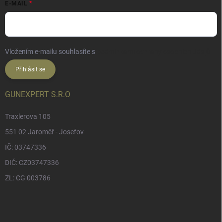
E-MAIL
Vložením e-mailu souhlasíte s
podmínkami ochrany osobních údajů
Přihlásit se
GUNEXPERT S.R.O
Traxlerova 105
551 02 Jaroměř - Josefov
IČ: 03747336
DIČ: CZ03747336
ZL: CG 003786