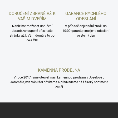
d
a
c
DORUČENÍ ZBRANĚ AŽ K
GARANCE RYCHLÉHO
í
VAŠIM DVEŘÍM
ODESLÁNÍ
p
r
Nabízíme možnost doručení
V případě objednání zboží do
zbraně zakoupené přes naše
v
10:00 garantujeme jeho odeslání
stránky až k Vám domů a to po
ve stejný den
k
celé ČR!
y
v
ý
p
i
s
KAMENNÁ PRODEJNA
u
V roce 2017 jsme otevřeli naši kamennou prodejnu v Josefově u
Jaroměře, kde Vás rádi přivítáme a předvedeme náš široký sortiment
zboží
Z
á
p