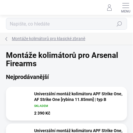
Přejít
na
obsah
Hledat
Montáže kolimátorů pro klasické zbraně
Montáže kolimátorů pro Arsenal
Firearms
Nejprodávanější
Univerzální montáž kolimátoru APF Strike One,
AF Strike One [rybina 11.85mm] | typ B
SKLADEM
2 390 Kč
Univerzální montáž kolimátoru APF Strike One,