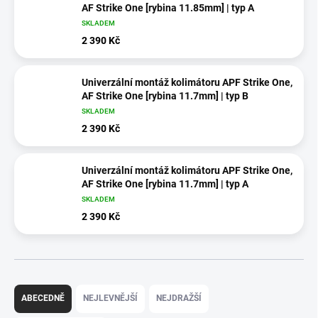
AF Strike One [rybina 11.85mm] | typ A
SKLADEM
2 390 Kč
Univerzální montáž kolimátoru APF Strike One,
AF Strike One [rybina 11.7mm] | typ B
SKLADEM
2 390 Kč
Univerzální montáž kolimátoru APF Strike One,
AF Strike One [rybina 11.7mm] | typ A
SKLADEM
2 390 Kč
Ř
a
ABECEDNĚ
NEJLEVNĚJŠÍ
NEJDRAŽŠÍ
z