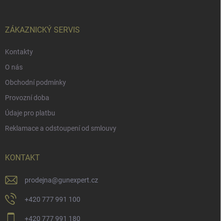
a
t
í
ZÁKAZNICKÝ SERVIS
Kontakty
O nás
Obchodní podmínky
Provozní doba
Údaje pro platbu
Reklamace a odstoupení od smlouvy
KONTAKT
prodejna
@
gunexpert.cz
+420 777 991 100
+420 777 991 180