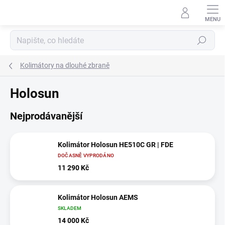
Přejít
na
obsah
Hledat
Kolimátory na dlouhé zbraně
Holosun
Nejprodávanější
Kolimátor Holosun HE510C GR | FDE
DOČASNĚ VYPRODÁNO
11 290 Kč
Kolimátor Holosun AEMS
SKLADEM
14 000 Kč