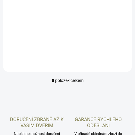
Kolimátor Holosun HS510C
10 290 Kč
/ ks
Do košíku
Otevřený kolimátor s velkou obrazovkou a titanovým krytem nabízí
přepínatelnou osnovu, dlouhou výdrž baterie a osvědčený design pro
sportovní střelbu a lov. HS510C patří k...
8
položek celkem
O
v
l
á
d
a
c
DORUČENÍ ZBRANĚ AŽ K
GARANCE RYCHLÉHO
í
VAŠIM DVEŘÍM
ODESLÁNÍ
p
r
Nabízíme možnost doručení
V případě objednání zboží do