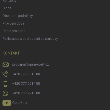
Kontakty
O nás
Obchodní podmínky
Provozní doba
Údaje pro platbu
Reklamace a odstoupení od smlouvy
KONTAKT
prodejna
@
gunexpert.cz
+420 777 991 100
+420 777 991 180
+420 777 991 100
GuneXpert