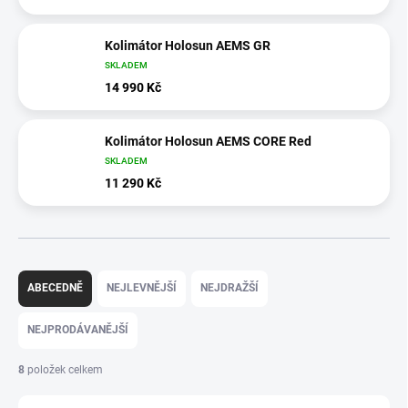
Kolimátor Holosun AEMS GR
SKLADEM
14 990 Kč
Kolimátor Holosun AEMS CORE Red
SKLADEM
11 290 Kč
Ř
a
ABECEDNĚ
NEJLEVNĚJŠÍ
NEJDRAŽŠÍ
z
e
NEJPRODÁVANĚJŠÍ
n
í
8
položek celkem
p
r