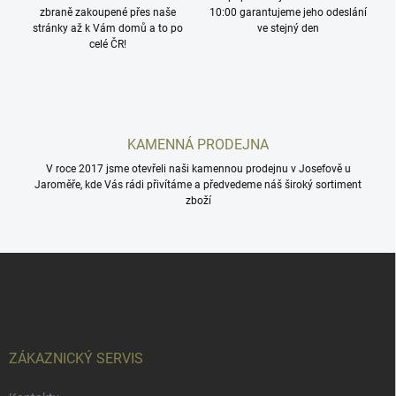
zbraně zakoupené přes naše
v
10:00 garantujeme jeho odeslání
stránky až k Vám domů a to po
ve stejný den
k
celé ČR!
y
v
ý
p
i
s
KAMENNÁ PRODEJNA
u
V roce 2017 jsme otevřeli naši kamennou prodejnu v Josefově u
Jaroměře, kde Vás rádi přivítáme a předvedeme náš široký sortiment
zboží
Z
á
p
a
t
í
ZÁKAZNICKÝ SERVIS