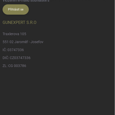
Vložením e-mailu souhlasíte s
podmínkami ochrany osobních údajů
Přihlásit se
GUNEXPERT S.R.O
Traxlerova 105
551 02 Jaroměř - Josefov
IČ: 03747336
DIČ: CZ03747336
ZL: CG 003786