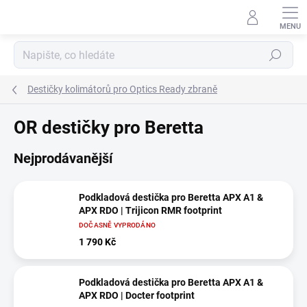
Přejít
na
obsah
Hledat
Destičky kolimátorů pro Optics Ready zbraně
OR destičky pro Beretta
Nejprodávanější
Podkladová destička pro Beretta APX A1 &
APX RDO | Trijicon RMR footprint
DOČASNĚ VYPRODÁNO
1 790 Kč
Podkladová destička pro Beretta APX A1 &
APX RDO | Docter footprint