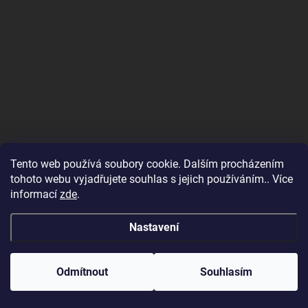
Tento web používá soubory cookie. Dalším procházením
tohoto webu vyjadřujete souhlas s jejich používáním.. Více
informací
zde
.
Nastavení
ODEBÍRAT NEWSLETTER
Odmítnout
Souhlasím
Přihl
se