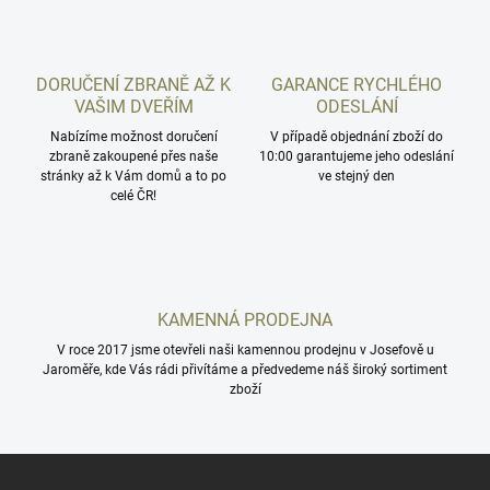
á
d
a
c
DORUČENÍ ZBRANĚ AŽ K
GARANCE RYCHLÉHO
í
VAŠIM DVEŘÍM
ODESLÁNÍ
p
r
Nabízíme možnost doručení
V případě objednání zboží do
zbraně zakoupené přes naše
v
10:00 garantujeme jeho odeslání
stránky až k Vám domů a to po
ve stejný den
k
celé ČR!
y
v
ý
p
i
s
KAMENNÁ PRODEJNA
u
V roce 2017 jsme otevřeli naši kamennou prodejnu v Josefově u
Jaroměře, kde Vás rádi přivítáme a předvedeme náš široký sortiment
zboží
Z
á