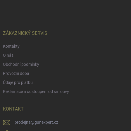
Z
á
p
a
t
í
ZÁKAZNICKÝ SERVIS
Kontakty
O nás
Obchodní podmínky
Provozní doba
Údaje pro platbu
Reklamace a odstoupení od smlouvy
KONTAKT
prodejna
@
gunexpert.cz