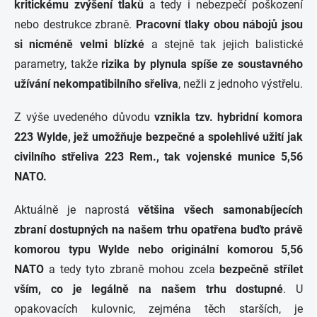
kritickému zvýšení tlaků
a tedy i nebezpečí poškození
nebo destrukce zbraně.
Pracovní tlaky obou nábojů jsou
si nicméně velmi blízké
a stejně tak jejich balistické
parametry, takže
rizika by plynula spíše ze soustavného
užívání nekompatibilního sřeliva
, nežli z jednoho výstřelu.
Z výše uvedeného důvodu
vznikla tzv. hybridní komora
223 Wylde, jež umožňuje bezpečné a spolehlivé užití jak
civilního střeliva 223 Rem., tak vojenské munice 5,56
NATO.
Aktuálně je naprostá
většina všech samonabíjecích
zbraní dostupných na našem trhu opatřena buďto právě
komorou typu Wylde nebo originální komorou 5,56
NATO
a tedy tyto zbraně mohou zcela
bezpečně střílet
vším, co je legálně na našem trhu dostupné
. U
opakovacích kulovnic, zejména těch starších, je