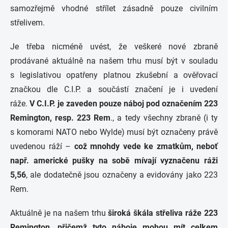
samozřejmě vhodné střílet zásadně pouze civilním
střelivem.
Je třeba nicméně uvést, že veškeré nové zbraně
prodávané aktuálně na našem trhu musí být v souladu
s legislativou opatřeny platnou zkušební a ověřovací
značkou dle C.I.P. a součástí značení je i uvedení
ráže.
V C.I.P. je zaveden pouze náboj pod označením 223
Remington, resp. 223 Rem
., a tedy všechny zbraně (i ty
s komorami NATO nebo Wylde) musí být označeny právě
uvedenou ráží –
což mnohdy vede ke zmatkům, neboť
např. americké pušky na sobě mívají vyznačenu ráži
5,56
, ale dodatečně jsou označeny a evidovány jako 223
Rem.
Aktuálně je na našem trhu
široká škála střeliva ráže 223
Remington, přičemž tyto náboje mohou mít celkem