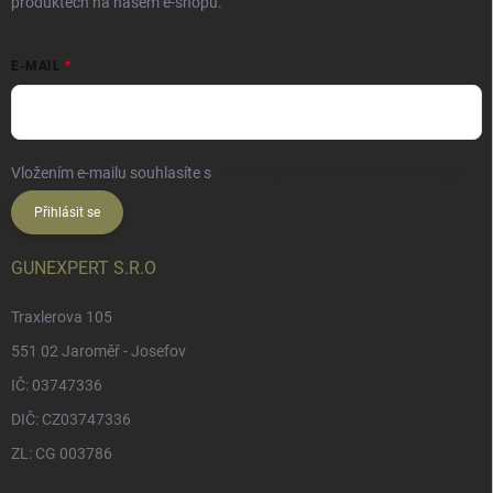
produktech na našem e-shopu.
E-MAIL
Vložením e-mailu souhlasíte s
podmínkami ochrany osobních údajů
Přihlásit se
GUNEXPERT S.R.O
Traxlerova 105
551 02 Jaroměř - Josefov
IČ: 03747336
DIČ: CZ03747336
ZL: CG 003786