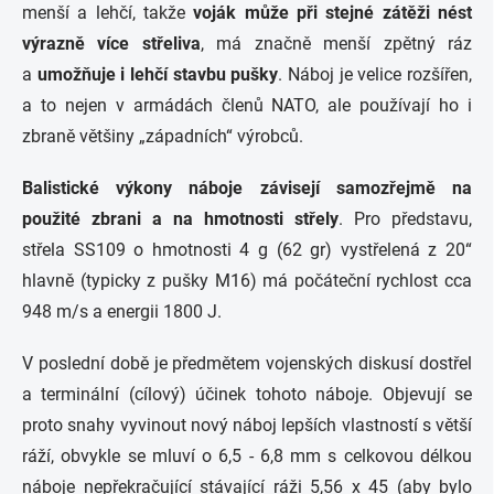
menší a lehčí, takže
voják může při stejné zátěži nést
výrazně více střeliva
, má značně menší zpětný ráz
a
umožňuje i lehčí stavbu pušky
. Náboj je velice rozšířen,
a to nejen v armádách členů NATO, ale používají ho i
zbraně většiny „západních“ výrobců.
Balistické výkony náboje závisejí samozřejmě na
použité zbrani a na hmotnosti střely
. Pro představu,
střela SS109 o hmotnosti 4 g (62 gr) vystřelená z 20“
hlavně (typicky z pušky M16) má počáteční rychlost cca
948 m/s a energii 1800 J.
V poslední době je předmětem vojenských diskusí dostřel
a terminální (cílový) účinek tohoto náboje. Objevují se
proto snahy vyvinout nový náboj lepších vlastností s větší
ráží, obvykle se mluví o 6,5 - 6,8 mm s celkovou délkou
náboje nepřekračující stávající ráži 5,56 x 45 (aby bylo