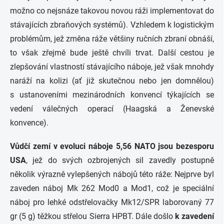
možno co nejsnáze takovou novou ráži implementovat do
stávajících zbraňových systémů). Vzhledem k logistickým
problémům, jež změna ráže většiny ručních zbraní obnáší,
to však zřejmě bude ještě chvíli trvat. Další cestou je
zlepšování vlastností stávajícího náboje, jež však mnohdy
naráží na kolizi (ať již skutečnou nebo jen domnělou)
s ustanoveními mezinárodních konvencí týkajících se
vedení válečných operací (Haagská a Ženevské
konvence).
Vůdčí zemí v evoluci náboje 5,56 NATO jsou bezesporu
USA
, jež do svých ozbrojených sil zavedly postupně
několik výrazně vylepšených nábojů této ráže: Nejprve byl
zaveden náboj Mk 262 Mod0 a Mod1, což je speciální
náboj pro lehké odstřelovačky Mk12/SPR laborovaný 77
gr (5 g) těžkou střelou Sierra HPBT. Dále došlo
k zavedení