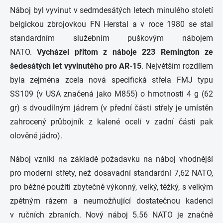
Náboj byl vyvinut v sedmdesátých letech minulého století
belgickou zbrojovkou FN Herstal a v roce 1980 se stal
standardním služebním puškovým nábojem
NATO.
Vycházel přitom z náboje 223 Remington ze
šedesátých let vyvinutého pro AR-15
. Největším rozdílem
byla zejména zcela nová specifická střela FMJ typu
SS109 (v USA značená jako M855) o hmotnosti 4 g (62
gr) s dvoudílným jádrem (v přední části střely je umístěn
zahrocený průbojník z kalené oceli v zadní části pak
olověné jádro).
Náboj vznikl na základě požadavku na náboj vhodnější
pro moderní střety, než dosavadní standardní 7,62 NATO,
pro běžné použití zbytečně výkonný, velký, těžký, s velkým
zpětným rázem a neumožňující dostatečnou kadenci
v ručních zbraních. Nový náboj 5.56 NATO je značně