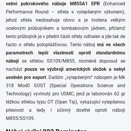
velmi pokrokového náboje M855A1 EPR
(Enhanced
Performance Round – střela s vylepšeným výkonem),
jehož střela neobsahuje olovo a je tvořena velkým
ocelovým průbojníkem a tombakovým jádrem, přičemž
tento průbojník je v přední části střely odhalen a jde tak de
facto o střelu poloplášťovou. Tento náboj
má ve všech
parametrech lepší vlastnosti oproti standardnímu
náboji
se střelou SS109/M855, nicméně doposud se
nachází
pouze ve výzbroji amerických složek a nebyl
uvolněn pro export
. Dalším „vylepšeným“ nábojem je Mk
318 Mod0 SOST (Special Operations Science and
Technology) vyvinutý pro USMC, jenž je laborován 62 gr
těžkou střelou typu OT (Open Tip), vykazující vylepšenou
přesnost a tedy i účinný dostřel oproti náboji
M855/SS109.