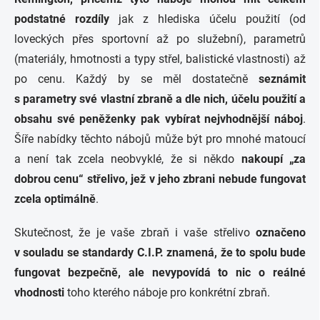
podstatné rozdíly
jak z hlediska účelu použití (od
loveckých přes sportovní až po služební), parametrů
(materiály, hmotnosti a typy střel, balistické vlastnosti) až
po cenu. Každý by se měl dostatečně
seznámit
s parametry své vlastní zbraně a dle nich, účelu použití a
obsahu své peněženky pak vybírat nejvhodnější náboj
.
Šíře nabídky těchto nábojů může být pro mnohé matoucí
a není tak zcela neobvyklé, že si někdo
nakoupí „za
dobrou cenu“ střelivo, jež v jeho zbrani nebude fungovat
zcela optimálně
.
Skutečnost, že je vaše zbraň i vaše střelivo
označeno
v souladu se standardy C.I.P. znamená, že to spolu bude
fungovat bezpečně, ale nevypovídá to nic o reálné
vhodnosti
toho kterého náboje pro konkrétní zbraň.