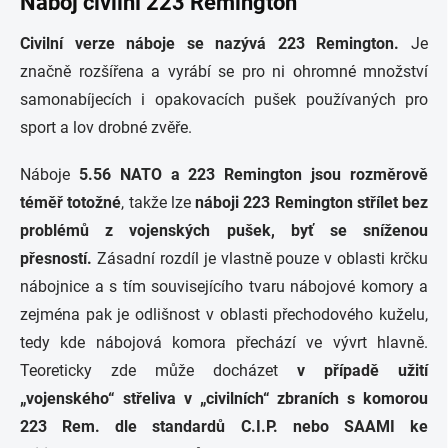
Náboj civilní 223 Remington
Civilní verze náboje se nazývá 223 Remington.
Je
značně rozšířena a vyrábí se pro ni ohromné množství
samonabíjecích i opakovacích pušek používaných pro
sport a lov drobné zvěře.
Náboje
5.56 NATO a 223 Remington jsou rozměrově
téměř totožné
, takže lze
náboji 223 Remington střílet bez
problémů z vojenských pušek, byť se sníženou
přesností.
Zásadní rozdíl je vlastně pouze v oblasti krčku
nábojnice a s tím souvisejícího tvaru nábojové komory a
zejména pak je odlišnost v oblasti přechodového kuželu,
tedy kde nábojová komora přechází ve vývrt hlavně.
Teoreticky zde může docházet
v případě užití
„vojenského“ střeliva v „civilních“ zbraních s komorou
223 Rem. dle standardů C.I.P. nebo SAAMI ke