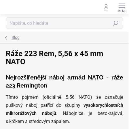
Přejít
na
obsah
Hledat
Blog
Ráže 223 Rem, 5,56 x 45 mm
NATO
Nejrozšířenější náboj armád NATO - ráže
223 Remington
Tímto pojmem (oficiálně 5.56 NATO) se označuje
puškový náboj patřící do skupiny
vysokorychlostních
mikrorážových nábojů
. Nábojnice je bezokrajová,
s krčkem a středovým zápalem.