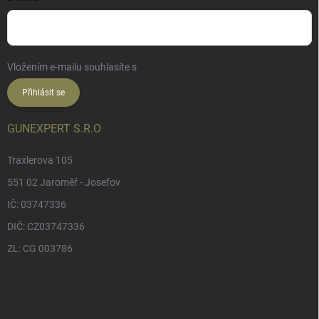
Vložením e-mailu souhlasíte s
podmínkami ochrany osobních údajů
Přihlásit se
GUNEXPERT S.R.O
Traxlerova 105
551 02 Jaroměř - Josefov
IČ: 03747336
DIČ: CZ03747336
ZL: CG 003786