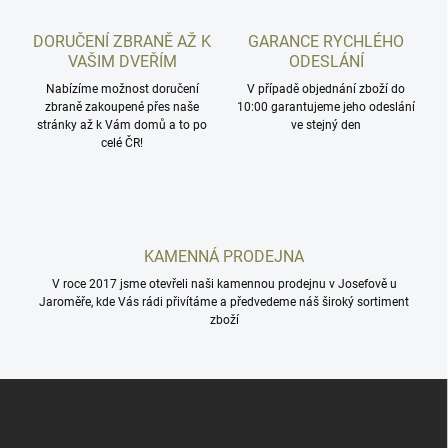
a
c
DORUČENÍ ZBRANĚ AŽ K
GARANCE RYCHLÉHO
í
VAŠIM DVEŘÍM
ODESLÁNÍ
p
r
Nabízíme možnost doručení
V případě objednání zboží do
zbraně zakoupené přes naše
v
10:00 garantujeme jeho odeslání
stránky až k Vám domů a to po
ve stejný den
k
celé ČR!
y
v
ý
p
i
s
KAMENNÁ PRODEJNA
u
V roce 2017 jsme otevřeli naši kamennou prodejnu v Josefově u
Jaroměře, kde Vás rádi přivítáme a předvedeme náš široký sortiment
zboží
Z
á
p