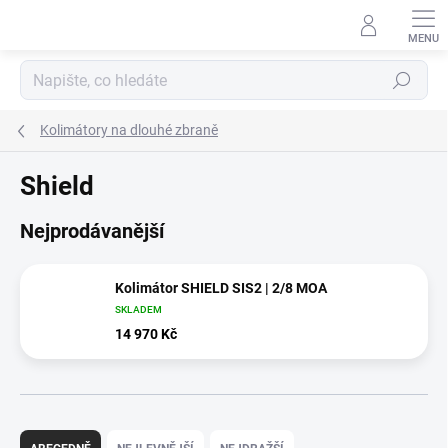
Přejít
na
obsah
Hledat
Kolimátory na dlouhé zbraně
Shield
Nejprodávanější
Kolimátor SHIELD SIS2 | 2/8 MOA
SKLADEM
14 970 Kč
Ř
a