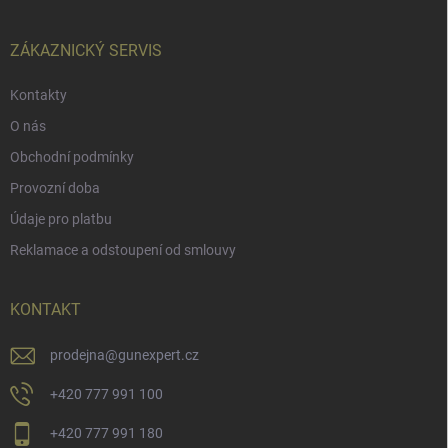
a
t
í
ZÁKAZNICKÝ SERVIS
Kontakty
O nás
Obchodní podmínky
Provozní doba
Údaje pro platbu
Reklamace a odstoupení od smlouvy
KONTAKT
prodejna
@
gunexpert.cz
+420 777 991 100
+420 777 991 180