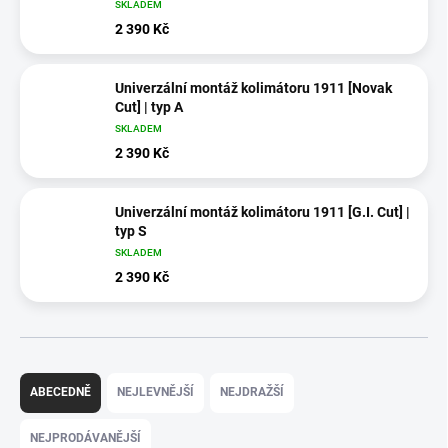
SKLADEM
2 390 Kč
Univerzální montáž kolimátoru 1911 [Novak
Cut] | typ A
SKLADEM
2 390 Kč
Univerzální montáž kolimátoru 1911 [G.I. Cut] |
typ S
SKLADEM
2 390 Kč
Ř
a
ABECEDNĚ
NEJLEVNĚJŠÍ
NEJDRAŽŠÍ
z
e
NEJPRODÁVANĚJŠÍ