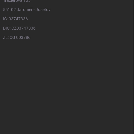
Traxlerova 105
551 02 Jaroměř - Josefov
IČ: 03747336
DIČ: CZ03747336
ZL: CG 003786