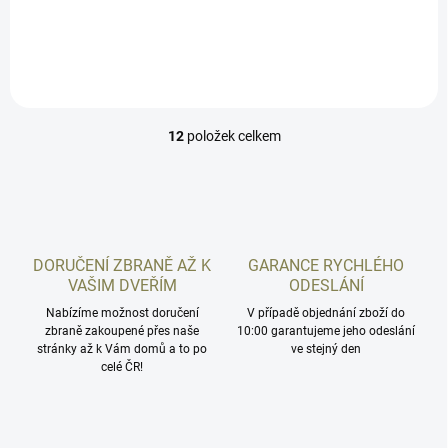
seznamu níže. Pokud nemáte optics ready...
12
položek celkem
O
v
l
á
d
a
c
DORUČENÍ ZBRANĚ AŽ K
GARANCE RYCHLÉHO
í
VAŠIM DVEŘÍM
ODESLÁNÍ
p
r
Nabízíme možnost doručení
V případě objednání zboží do
zbraně zakoupené přes naše
v
10:00 garantujeme jeho odeslání
stránky až k Vám domů a to po
ve stejný den
k
celé ČR!
y
v
ý
p