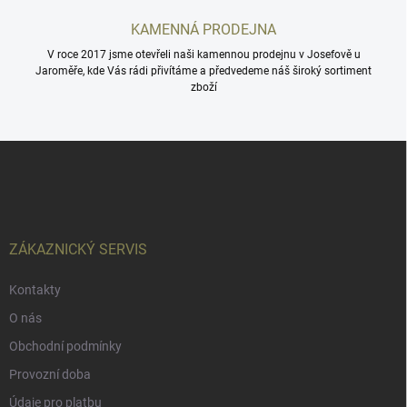
i
s
KAMENNÁ PRODEJNA
u
V roce 2017 jsme otevřeli naši kamennou prodejnu v Josefově u
Jaroměře, kde Vás rádi přivítáme a předvedeme náš široký sortiment
zboží
Z
á
p
a
t
í
ZÁKAZNICKÝ SERVIS
Kontakty
O nás
Obchodní podmínky
Provozní doba
Údaje pro platbu