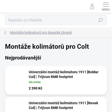
Přejít
na
obsah
Hledat
Montáže kolimátorů pro klasické zbraně
Montáže kolimátorů pro Colt
Nejprodávanější
Univerzální montáž kolimátoru 1911 [BoMar
Cut] | Trijicon RMR footprint
SKLADEM
2 390 Kč
Univerzální montáž kolimátoru 1911 [Novak
Cut] | Trijicon RMR footprint