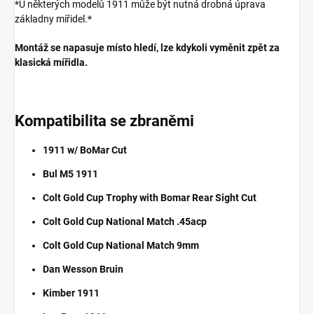
*U některých modelů 1911 může být nutná drobná úprava
základny mířidel.*
Montáž se napasuje místo hledí, lze kdykoli vyměnit zpět za
klasická mířidla.
Kompatibilita se zbraněmi
1911 w/ BoMar Cut
Bul M5 1911
Colt Gold Cup Trophy with Bomar Rear Sight Cut
Colt Gold Cup National Match .45acp
Colt Gold Cup National Match 9mm
Dan Wesson Bruin
Kimber 1911