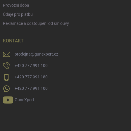
Provozní doba
Údaje pro platbu
Reklamace a odstoupení od smlouvy
KONTAKT
prodejna
@
gunexpert.cz
+420 777 991 100
+420 777 991 180
+420 777 991 100
GuneXpert