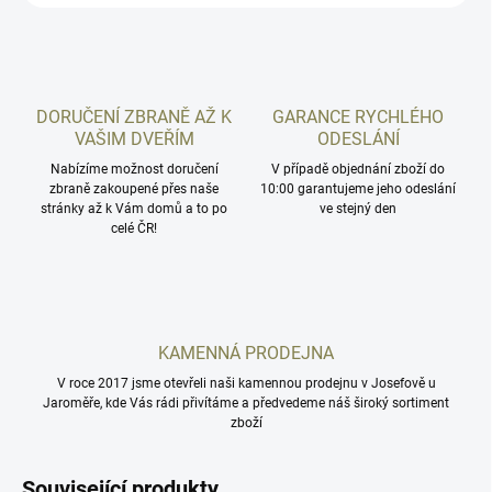
DORUČENÍ ZBRANĚ AŽ K
GARANCE RYCHLÉHO
VAŠIM DVEŘÍM
ODESLÁNÍ
Nabízíme možnost doručení
V případě objednání zboží do
zbraně zakoupené přes naše
10:00 garantujeme jeho odeslání
stránky až k Vám domů a to po
ve stejný den
celé ČR!
KAMENNÁ PRODEJNA
V roce 2017 jsme otevřeli naši kamennou prodejnu v Josefově u
Jaroměře, kde Vás rádi přivítáme a předvedeme náš široký sortiment
zboží
Související produkty