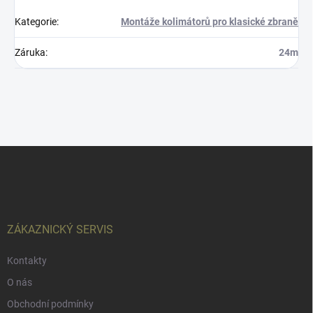
Kategorie
:
Montáže kolimátorů pro klasické zbraně
Záruka
:
24m
Z
á
p
a
t
í
ZÁKAZNICKÝ SERVIS
Kontakty
O nás
Obchodní podmínky