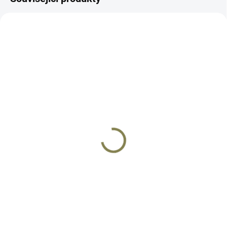
HS507C-GR X2
SCSVP9
SKLADEM
SKLADEM
Kolimátor Holosun
Kolimátor Holosun SCS
HE507C GR X2
VP9 OR/ SFP9 OR GR
11 290 Kč
12 900 Kč
Do košíku
Do košíku
HE507C GR X2 nabízí
Vstupte s kolimátorem určeným
přepínatelnou osnovu 2 MOA
pro modely Heckler & Koch VP9
tečka nebo 2 MOA tečka +
OR / SFP9 OR do nové éry
obrazec 32 MOA. Kolimátor je
zaměřovačů. HOLOSUN
vybaven solárním panelem s
představuje nejpokročilejší