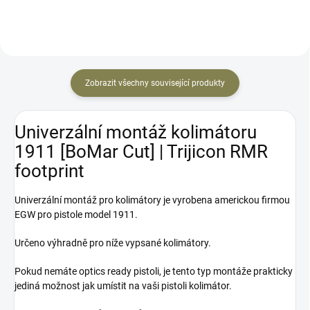
automatickou regulací osnovy.
kolimátor, který kdy vyrobil.
Bez paralaxy s...
Určeno pro...
Zobrazit všechny související produkty
Univerzální montáž kolimátoru
1911 [BoMar Cut] | Trijicon RMR
footprint
Univerzální montáž pro kolimátory je vyrobena americkou firmou
EGW pro pistole model 1911.
Určeno výhradně pro níže vypsané kolimátory.
Pokud nemáte optics ready pistoli, je tento typ montáže prakticky
jediná možnost jak umístit na vaši pistoli kolimátor.