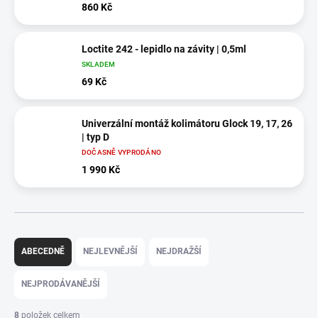
860 Kč
Loctite 242 - lepidlo na závity | 0,5ml
SKLADEM
69 Kč
Univerzální montáž kolimátoru Glock 19, 17, 26
| typ D
DOČASNĚ VYPRODÁNO
1 990 Kč
Ř
a
ABECEDNĚ
NEJLEVNĚJŠÍ
NEJDRAŽŠÍ
z
e
NEJPRODÁVANĚJŠÍ
n
í
8
položek celkem