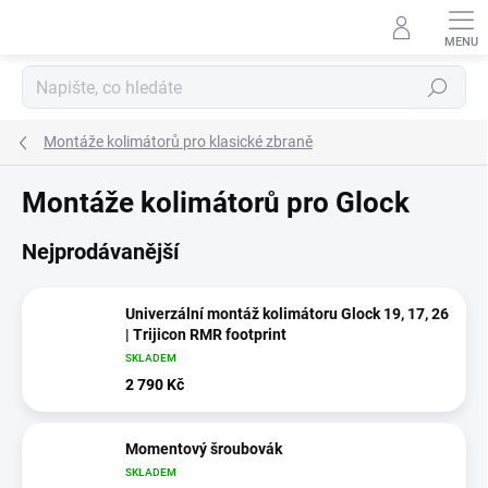
Přejít
na
obsah
Hledat
Montáže kolimátorů pro klasické zbraně
Montáže kolimátorů pro Glock
Nejprodávanější
Univerzální montáž kolimátoru Glock 19, 17, 26
| Trijicon RMR footprint
SKLADEM
2 790 Kč
Momentový šroubovák
SKLADEM