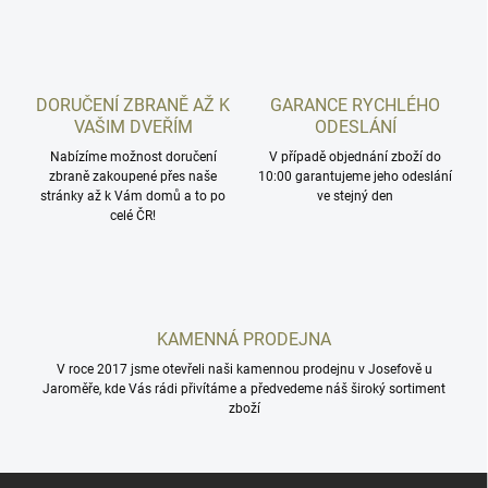
l
á
d
a
c
DORUČENÍ ZBRANĚ AŽ K
GARANCE RYCHLÉHO
í
VAŠIM DVEŘÍM
ODESLÁNÍ
p
r
Nabízíme možnost doručení
V případě objednání zboží do
zbraně zakoupené přes naše
v
10:00 garantujeme jeho odeslání
stránky až k Vám domů a to po
ve stejný den
k
celé ČR!
y
v
ý
p
i
s
KAMENNÁ PRODEJNA
u
V roce 2017 jsme otevřeli naši kamennou prodejnu v Josefově u
Jaroměře, kde Vás rádi přivítáme a předvedeme náš široký sortiment
zboží
Z