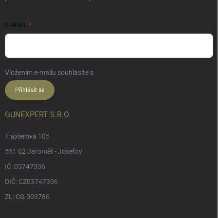
E-MAIL
Vložením e-mailu souhlasíte s
podmínkami ochrany osobních údajů
Přihlásit se
GUNEXPERT S.R.O
Traxlerova 105
551 02 Jaroměř - Josefov
IČ: 03747336
DIČ: CZ03747336
ZL: CG 003786