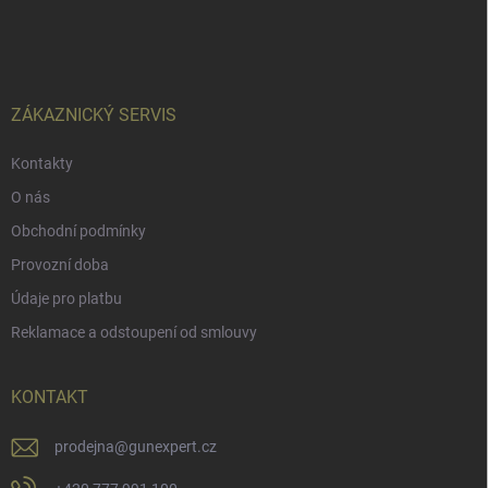
á
p
a
t
í
ZÁKAZNICKÝ SERVIS
Kontakty
O nás
Obchodní podmínky
Provozní doba
Údaje pro platbu
Reklamace a odstoupení od smlouvy
KONTAKT
prodejna
@
gunexpert.cz