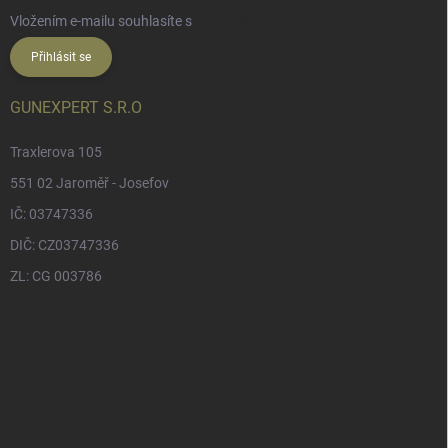
Vložením e-mailu souhlasíte s
podmínkami ochrany osobních údajů
Přihlásit se
GUNEXPERT S.R.O
Traxlerova 105
551 02 Jaroměř - Josefov
IČ: 03747336
DIČ: CZ03747336
ZL: CG 003786