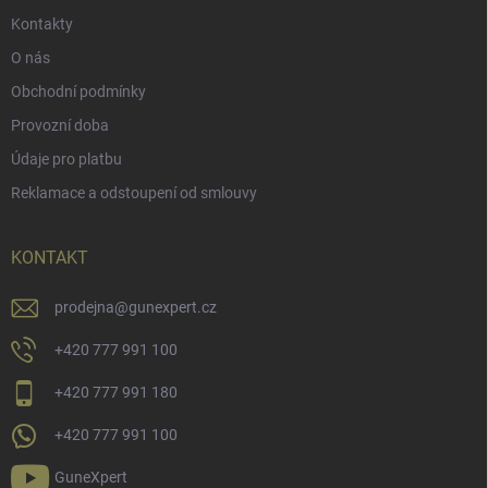
Kontakty
O nás
Obchodní podmínky
Provozní doba
Údaje pro platbu
Reklamace a odstoupení od smlouvy
KONTAKT
prodejna
@
gunexpert.cz
+420 777 991 100
+420 777 991 180
+420 777 991 100
GuneXpert