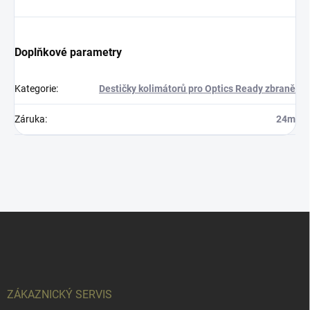
Doplňkové parametry
Kategorie
:
Destičky kolimátorů pro Optics Ready zbraně
Záruka
:
24m
Z
á
p
a
t
í
ZÁKAZNICKÝ SERVIS