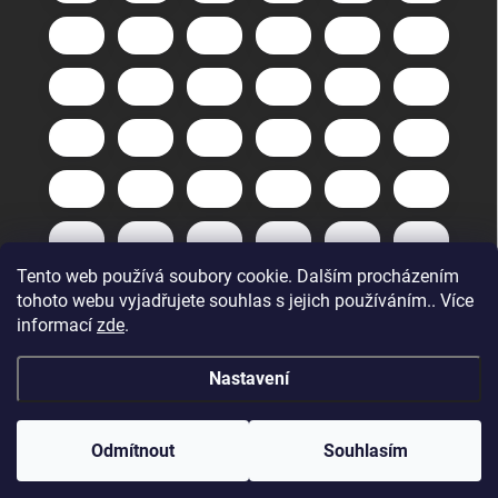
Tento web používá soubory cookie. Dalším procházením
tohoto webu vyjadřujete souhlas s jejich používáním.. Více
informací
zde
.
Nastavení
Copyright 2026
GuneXpert s.r.o.
. Všechna práva vyhrazena.
Upravit
nastavení cookies
Odmítnout
Souhlasím
Vytvořil Shoptet