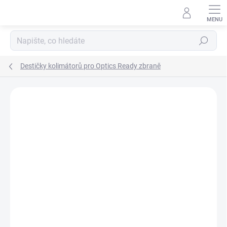
Přejít
na
obsah
Hledat
Destičky kolimátorů pro Optics Ready zbraně
Neohodnoceno
Podrobnosti hodnocení
ZNAČKA:
VECTOR OPTICS