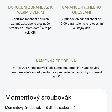
DORUČENÍ ZBRANĚ AŽ K
GARANCE RYCHLÉHO
VAŠIM DVEŘÍM
ODESLÁNÍ
Nabízíme možnost doručení
V případě objednání zboží do
zbraně zakoupené přes naše
10:00 garantujeme jeho odeslání
stránky až k Vám domů a to po
ve stejný den
celé ČR!
KAMENNÁ PRODEJNA
V roce 2017 jsme otevřeli naši kamennou prodejnu v Josefově u
Jaroměře, kde Vás rádi přivítáme a předvedeme náš široký sortiment
zboží
Momentový šroubovák
Momentový šroubovák s 10 dílnou sadou bitů.