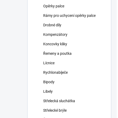
Opěrky palce
Rámy pro uchycení opěrky palce
Drobné díly
Kompenzátory
Koncovky kliky
Řemeny a poutka
Lícnice
Rychlonabíječe
Bipody
Libely
Střelecká sluchátka
Střelecké brýle