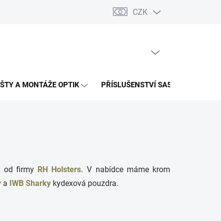
CZK
PRÁZDNÝ KOŠÍK
NÁKUPNÍ
KOŠÍK
IŠTY A MONTÁŽE OPTIK
PŘÍSLUŠENSTVÍ SA58
r od firmy
RH Holsters.
V nabídce máme krom
y
a
IWB Sharky
kydexová pouzdra.