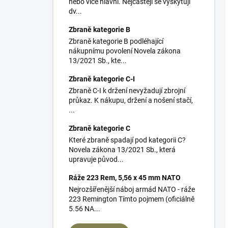
nebo více hlavní. Nejčastěji se vyskytují
dv...
Zbraně kategorie B
Zbraně kategorie B podléhající
nákupnímu povolení Novela zákona
13/2021 Sb., kte...
Zbraně kategorie C-I
Zbraně C-I k držení nevyžadují zbrojní
průkaz. K nákupu, držení a nošení stačí,
...
Zbraně kategorie C
Které zbraně spadají pod kategorii C?
Novela zákona 13/2021 Sb., která
upravuje původ...
Ráže 223 Rem, 5,56 x 45 mm NATO
Nejrozšířenější náboj armád NATO - ráže
223 Remington Tímto pojmem (oficiálně
5.56 NA...