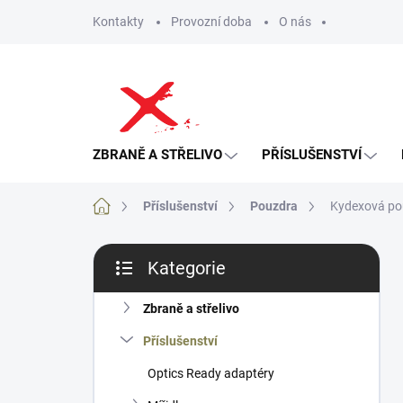
Přejít
Kontakty
Provozní doba
O nás
na
obsah
ZBRANĚ A STŘELIVO
PŘÍSLUŠENSTVÍ
Domů
Příslušenství
Pouzdra
Kydexová po
P
Kategorie
o
Přeskočit
s
kategorie
t
Zbraně a střelivo
r
Příslušenství
a
n
Optics Ready adaptéry
n