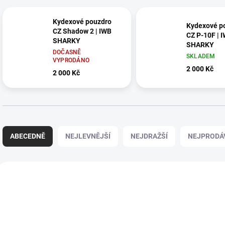
Kydexové pouzdro
Kydexové p
CZ Shadow 2 | IWB
CZ P-10F | 
SHARKY
SHARKY
DOČASNĚ
SKLADEM
VYPRODÁNO
2 000 Kč
2 000 Kč
Ř
a
ABECEDNĚ
NEJLEVNĚJŠÍ
NEJDRAŽŠÍ
NEJPRODÁ
z
e
n
V
í
ý
R21
p
p
r
i
o
s
d
p