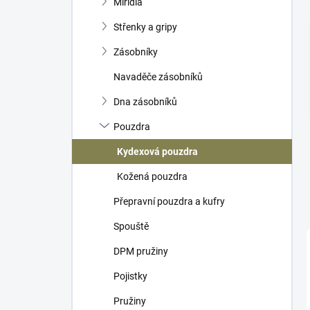
Mířidla
í
p
Střenky a gripy
a
n
Zásobníky
e
Navaděče zásobníků
l
Dna zásobníků
Pouzdra
Kydexová pouzdra
Kožená pouzdra
Přepravní pouzdra a kufry
Spouště
DPM pružiny
Pojistky
Pružiny