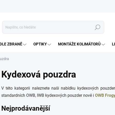
Hledat
DLE ZBRANĚ
OPTIKY
MONTÁŽE KOLIMÁTORŮ
L
uzdra
Kydexová pouzdra
V této kategorii naleznete naši nabídku kydexových pouzde
standardních OWB, IWB kydexových pouzder nově i
OWB Frog
Nejprodávanější