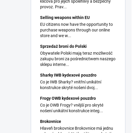
klíčová pro jejich spolehlivý a bezpečný
provoz. Prav...
Selling weapons within EU
EU citizens now have the opportunity to
purchase weapons through our online
store and we w...
Sprzedaż broni do Polski
Obywatele Polski mają teraz możliwość
zakupu broni za pośrednictwem naszego
sklepu interne...
Sharky IWB kydexové pouzdro
Co je IWB Sharky? vnitřní unikátní
konstrukce skryté nošení dvoj...
Frogy OWB kydexové pouzdro
Co je OWB Frogy? vnější pro skryté
nošení unikátní konstrukce integ...
Brokovnice
Hlaveň brokovnice Brokovnice má jednu