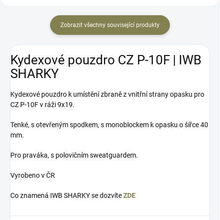
Zobrazit všechny související produkty
Kydexové pouzdro CZ P-10F | IWB
SHARKY
Kydexové pouzdro k umístění zbraně z vnitřní strany opasku pro
CZ P-10F v ráži 9x19.
Tenké, s otevřeným spodkem, s monoblockem k opasku o šířce 40
mm.
Pro praváka, s polovičním sweatguardem.
Vyrobeno v ČR
Co znamená IWB SHARKY se dozvíte
ZDE