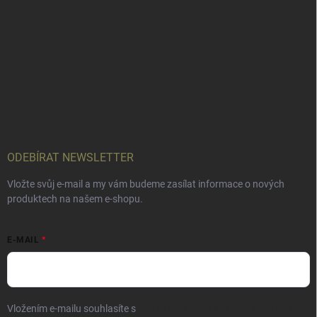
ODEBÍRAT NEWSLETTER
Vložte svůj e-mail a my vám budeme zasílat informace o nových
produktech na našem e-shopu.
E-MAIL
Vložením e-mailu souhlasíte s
podmínkami ochrany osobních údajů