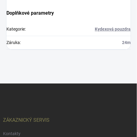
Doplňkové parametry
Kategorie
:
Kydexová pouzdra
Záruka
:
24m
Z
á
p
a
t
í
ZÁKAZNICKÝ SERVIS
Kontakty