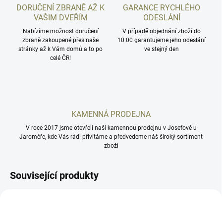
DORUČENÍ ZBRANĚ AŽ K
GARANCE RYCHLÉHO
VAŠIM DVEŘÍM
ODESLÁNÍ
Nabízíme možnost doručení
V případě objednání zboží do
zbraně zakoupené přes naše
10:00 garantujeme jeho odeslání
stránky až k Vám domů a to po
ve stejný den
celé ČR!
KAMENNÁ PRODEJNA
V roce 2017 jsme otevřeli naši kamennou prodejnu v Josefově u
Jaroměře, kde Vás rádi přivítáme a předvedeme náš široký sortiment
zboží
Související produkty
F12
F10