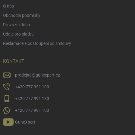
O nás
Obchodní podmínky
Provozní doba
Údaje pro platbu
Reklamace a odstoupení od smlouvy
KONTAKT
prodejna
@
gunexpert.cz
+420 777 991 100
+420 777 991 180
+420 777 991 100
GuneXpert