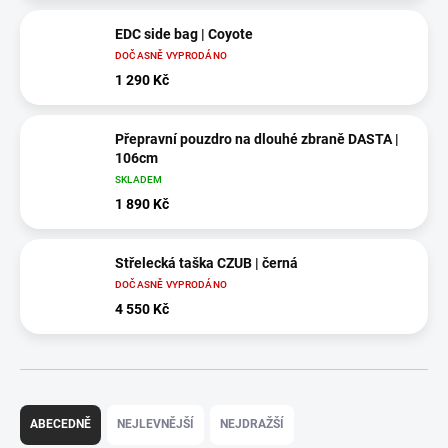
EDC side bag | Coyote
DOČASNĚ VYPRODÁNO
1 290 Kč
Přepravní pouzdro na dlouhé zbraně DASTA |
106cm
SKLADEM
1 890 Kč
Střelecká taška CZUB | černá
DOČASNĚ VYPRODÁNO
4 550 Kč
Ř
a
ABECEDNĚ
NEJLEVNĚJŠÍ
NEJDRAŽŠÍ
z