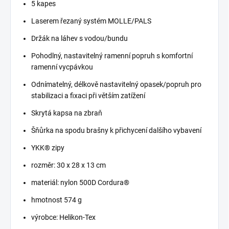
5 kapes
Laserem řezaný systém MOLLE/PALS
Držák na láhev s vodou/bundu
Pohodlný, nastavitelný ramenní popruh s komfortní
ramenní vycpávkou
Odnímatelný, délkově nastavitelný opasek/popruh pro
stabilizaci a fixaci při větším zatížení
Skrytá kapsa na zbraň
Šňůrka na spodu brašny k přichycení dalšího vybavení
YKK® zipy
rozměr: 30 x 28 x 13 cm
materiál: nylon 500D Cordura®
hmotnost 574 g
výrobce: Helikon-Tex