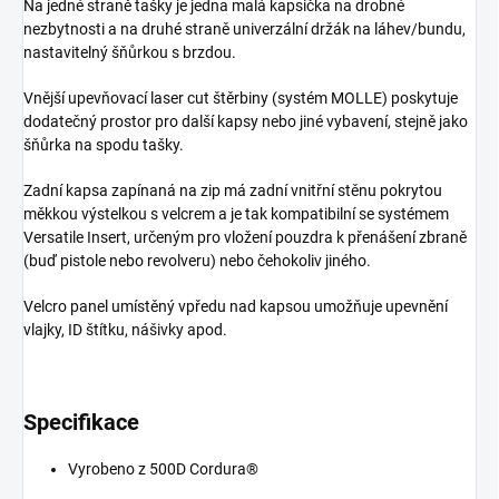
Na jedné straně tašky je jedna malá kapsička na drobné
nezbytnosti a na druhé straně univerzální držák na láhev/bundu,
nastavitelný šňůrkou s brzdou.
Vnější upevňovací laser cut štěrbiny (systém MOLLE) poskytuje
dodatečný prostor pro další kapsy nebo jiné vybavení, stejně jako
šňůrka na spodu tašky.
Zadní kapsa zapínaná na zip má zadní vnitřní stěnu pokrytou
měkkou výstelkou s velcrem a je tak kompatibilní se systémem
Versatile Insert, určeným pro vložení pouzdra k přenášení zbraně
(buď pistole nebo revolveru) nebo čehokoliv jiného.
Velcro panel umístěný vpředu nad kapsou umožňuje upevnění
vlajky, ID štítku, nášivky apod.
Specifikace
Vyrobeno z 500D Cordura®