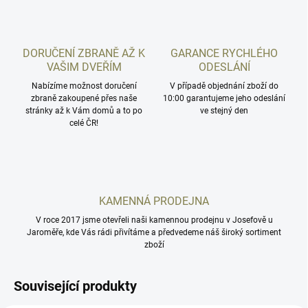
DORUČENÍ ZBRANĚ AŽ K
GARANCE RYCHLÉHO
VAŠIM DVEŘÍM
ODESLÁNÍ
Nabízíme možnost doručení
V případě objednání zboží do
zbraně zakoupené přes naše
10:00 garantujeme jeho odeslání
stránky až k Vám domů a to po
ve stejný den
celé ČR!
KAMENNÁ PRODEJNA
V roce 2017 jsme otevřeli naši kamennou prodejnu v Josefově u
Jaroměře, kde Vás rádi přivítáme a předvedeme náš široký sortiment
zboží
Související produkty