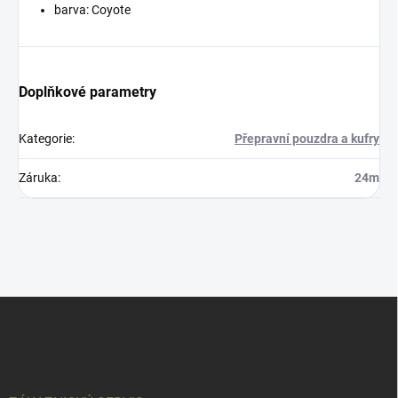
barva: Coyote
Doplňkové parametry
Kategorie
:
Přepravní pouzdra a kufry
Záruka
:
24m
Z
á
p
a
t