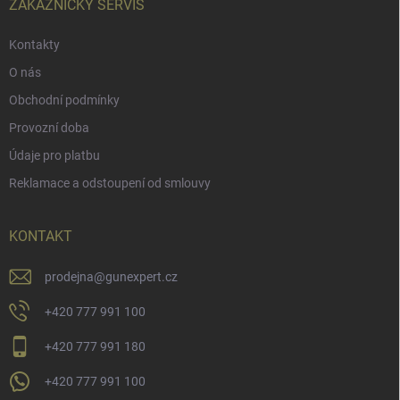
í
ZÁKAZNICKÝ SERVIS
Kontakty
O nás
Obchodní podmínky
Provozní doba
Údaje pro platbu
Reklamace a odstoupení od smlouvy
KONTAKT
prodejna
@
gunexpert.cz
+420 777 991 100
+420 777 991 180
+420 777 991 100