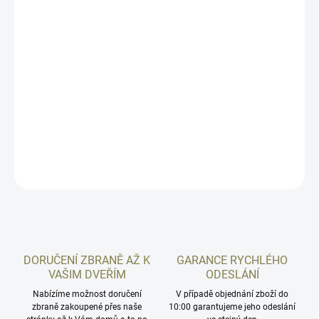
−
+
Přidat do košíku
Popruh na dlouhou zbraň vyrobený v kombinaci světle hnědé kůže
a gumy. Tento popruh byl vyroben primárně pro zbraně CZ 457, CZ
527 a CZ 557, ale rozhodně bude slušet i všem ostatním puškám
nebo brokovnicím. Ze spodní části má popruh neklouzavou gumu,
aby se zabránilo pádu pušky při pohybu.
DETAILNÍ INFORMACE
ZEPTAT SE
HLÍDAT
DORUČENÍ ZBRANĚ AŽ K
GARANCE RYCHLÉHO
VAŠIM DVEŘÍM
ODESLÁNÍ
Nabízíme možnost doručení
V případě objednání zboží do
zbraně zakoupené přes naše
10:00 garantujeme jeho odeslání