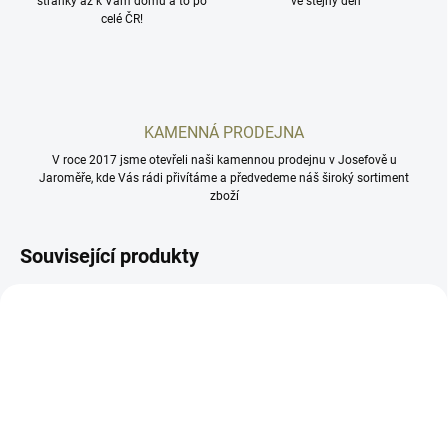
stránky až k Vám domů a to po
ve stejný den
celé ČR!
KAMENNÁ PRODEJNA
V roce 2017 jsme otevřeli naši kamennou prodejnu v Josefově u
Jaroměře, kde Vás rádi přivítáme a předvedeme náš široký sortiment
zboží
Související produkty
ARD01/P
ARD02/R