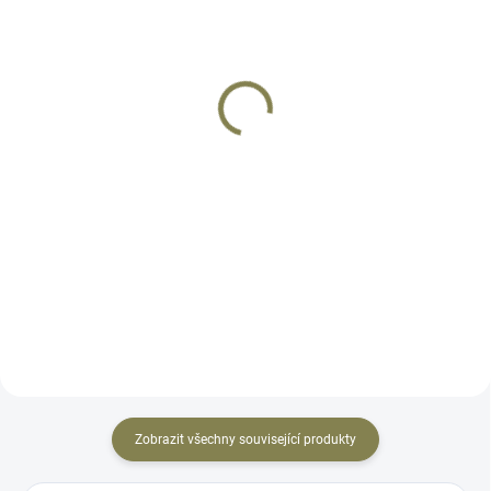
SKLADEM
SKLADEM
Přídavná lícnice CZ 457,
Přídavná lícnice CZ 457,
CZ 600, CZ 527, CZ 557 |
CZ 600, CZ 527, CZ 557 |
28 mm - ammo holder
20 mm - zip
3 270 Kč
2 550 Kč
Do košíku
Do košíku
Zvýšená lícnice pro pušky CZUB s
Zvýšená lícnice pro pušky CZUB s
klasickou pažbou. Určeno pro
klasickou pažbou. Určeno pro
modely CZ 457, modely CZ 600,
modely CZ 457, modely CZ 600,
CZ 527 a CZ 557. Tato lícnice
CZ 527 a CZ 557. Tato lícnice
zvedá výšku zalícení oproti
zvedá výšku zalícení oproti
původní pažbě o 20...
původní pažbě o 20...
Zobrazit všechny související produkty