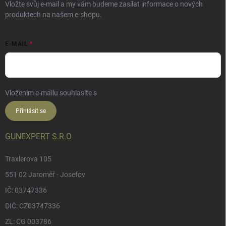
Vložte svůj e-mail a my vám budeme zasílat informace o nových
produktech na našem e-shopu.
E-MAIL
Vložením e-mailu souhlasíte s
podmínkami ochrany osobních údajů
Přihlásit se
GUNEXPERT S.R.O
Traxlerova 105
551 02 Jaroměř - Josefov
IČ: 03747336
DIČ: CZ03747336
ZL: CG 003786