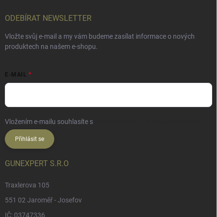
ODEBÍRAT NEWSLETTER
Vložte svůj e-mail a my vám budeme zasílat informace o nových
produktech na našem e-shopu.
E-MAIL
Vložením e-mailu souhlasíte s
podmínkami ochrany osobních údajů
Přihlásit se
GUNEXPERT S.R.O
Traxlerova 105
551 02 Jaroměř - Josefov
IČ: 03747336