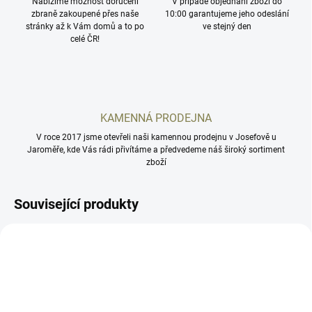
Nabízíme možnost doručení
V případě objednání zboží do
zbraně zakoupené přes naše
10:00 garantujeme jeho odeslání
stránky až k Vám domů a to po
ve stejný den
celé ČR!
KAMENNÁ PRODEJNA
V roce 2017 jsme otevřeli naši kamennou prodejnu v Josefově u
Jaroměře, kde Vás rádi přivítáme a předvedeme náš široký sortiment
zboží
Související produkty
5083-2750-01ND2
5083-2489-91ND