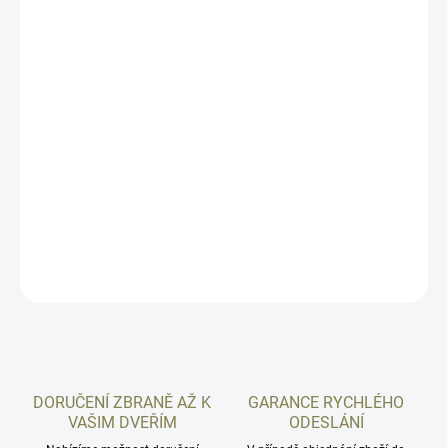
−
+
Přidat do košíku
Zvýšená lícnice pro pušky CZUB s klasickou pažbou. Určeno pro
modely CZ 457, modely CZ 600, CZ 527 a CZ 557. Tato lícnice
zvedá výšku zalícení oproti původní pažbě o 20 mm. Lícnice je
ručně vyrobená z vysoce kvalitní kůže v Itálii. Součástí lícnice je i
kožený držák na nábojnice.
DETAILNÍ INFORMACE
ZEPTAT SE
HLÍDAT
DORUČENÍ ZBRANĚ AŽ K
GARANCE RYCHLÉHO
VAŠIM DVEŘÍM
ODESLÁNÍ