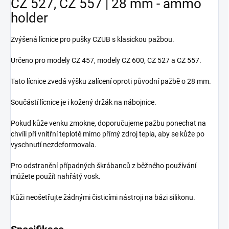
CZ 527, CZ 557 | 28 mm - ammo
holder
Zvýšená lícnice pro pušky CZUB s klasickou pažbou.
Určeno pro modely CZ 457, modely CZ 600, CZ 527 a CZ 557.
Tato lícnice zvedá výšku zalícení oproti původní pažbě o 28 mm.
Součástí lícnice je i kožený držák na nábojnice.
Pokud kůže venku zmokne, doporučujeme pažbu ponechat na
chvíli při vnitřní teplotě mimo přímý zdroj tepla, aby se kůže po
vyschnutí nezdeformovala.
Pro odstranění případných škrábanců z běžného používání
můžete použít nahřátý vosk.
Kůži neošetřujte žádnými čisticími nástroji na bázi silikonu.