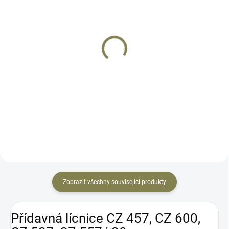
SKLADEM
SKLADEM
Pažba CZ 457 | Jaguar
Pažba CZ 457 | MDT
7 119 Kč
16 639 Kč
Do košíku
Do košíku
Originální pažba z dílny CZUB pro
Originální pažba z dílny CZUB pro
CZ 457.
CZ 457.
Zobrazit všechny související produkty
Přídavná lícnice CZ 457, CZ 600,