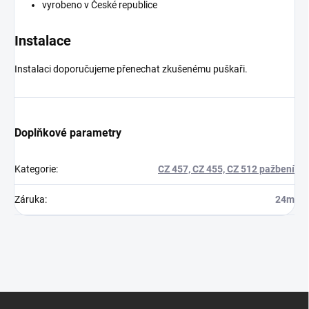
vyrobeno v České republice
Instalace
Instalaci doporučujeme přenechat zkušenému puškaři.
Doplňkové parametry
Kategorie
:
CZ 457, CZ 455, CZ 512 pažbení
Záruka
:
24m
Z