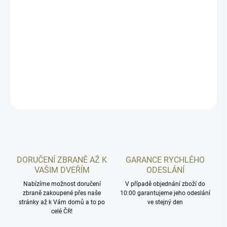
−
+
Přidat do košíku
Originální pažba z dílny CZUB pro CZ 457.
DETAILNÍ INFORMACE
ZEPTAT SE
HLÍDAT
DORUČENÍ ZBRANĚ AŽ K
GARANCE RYCHLÉHO
VAŠIM DVEŘÍM
ODESLÁNÍ
Nabízíme možnost doručení
V případě objednání zboží do
zbraně zakoupené přes naše
10:00 garantujeme jeho odeslání
stránky až k Vám domů a to po
ve stejný den
celé ČR!