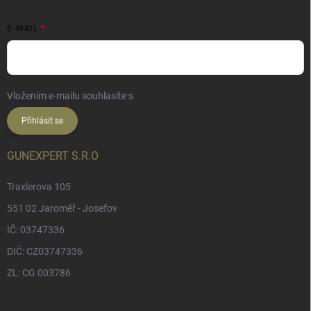
E-MAIL
Vložením e-mailu souhlasíte s
podmínkami ochrany osobních údajů
Přihlásit se
GUNEXPERT S.R.O
Traxlerova 105
551 02 Jaroměř - Josefov
IČ: 03747336
DIČ: CZ03747336
ZL: CG 003786