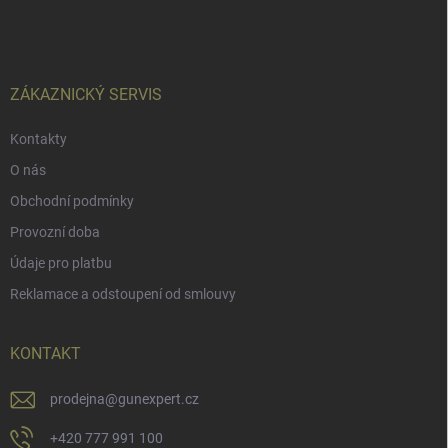
á
p
a
t
í
ZÁKAZNICKÝ SERVIS
Kontakty
O nás
Obchodní podmínky
Provozní doba
Údaje pro platbu
Reklamace a odstoupení od smlouvy
KONTAKT
prodejna
@
gunexpert.cz
+420 777 991 100