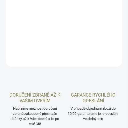
−
+
Přidat do košíku
Dvoudílná montáž pro puškohledy s průměrem tubusu 30mm z
dílny České Zbrojovky. Určeno pro instalaci na rybinu 22mm.
Výška 34mm.
DETAILNÍ INFORMACE
ZEPTAT SE
HLÍDAT
DORUČENÍ ZBRANĚ AŽ K
GARANCE RYCHLÉHO
VAŠIM DVEŘÍM
ODESLÁNÍ
Nabízíme možnost doručení
V případě objednání zboží do
zbraně zakoupené přes naše
10:00 garantujeme jeho odeslání
stránky až k Vám domů a to po
ve stejný den
celé ČR!