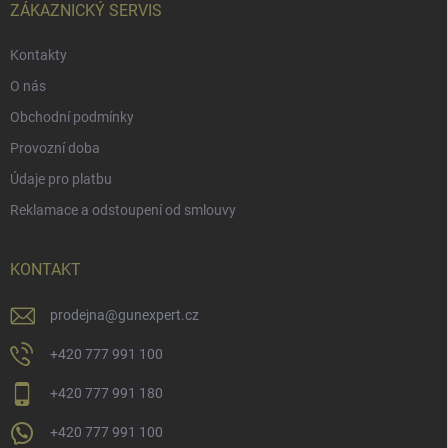
í
ZÁKAZNICKÝ SERVIS
Kontakty
O nás
Obchodní podmínky
Provozní doba
Údaje pro platbu
Reklamace a odstoupení od smlouvy
KONTAKT
prodejna
@
gunexpert.cz
+420 777 991 100
+420 777 991 180
+420 777 991 100