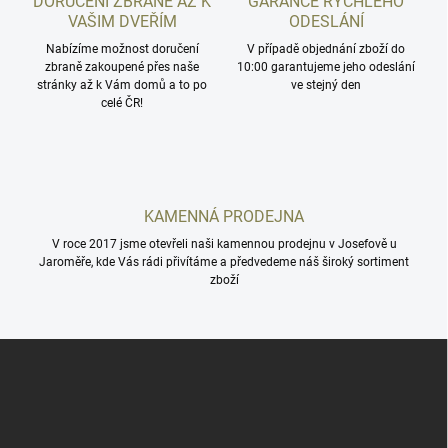
DORUČENÍ ZBRANĚ AŽ K
GARANCE RYCHLÉHO
í
VAŠIM DVEŘÍM
ODESLÁNÍ
p
r
Nabízíme možnost doručení
V případě objednání zboží do
zbraně zakoupené přes naše
v
10:00 garantujeme jeho odeslání
stránky až k Vám domů a to po
ve stejný den
k
celé ČR!
y
v
ý
p
i
s
KAMENNÁ PRODEJNA
u
V roce 2017 jsme otevřeli naši kamennou prodejnu v Josefově u
Jaroměře, kde Vás rádi přivítáme a předvedeme náš široký sortiment
zboží
Z
á
p
a
t