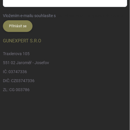
Vložením e-mailu souhlasíte s
podmínkami ochrany osobních údajů
Přihlásit se
GUNEXPERT S.R.O
Traxlerova 105
551 02 Jaroměř - Josefov
IČ: 03747336
DIČ: CZ03747336
ZL: CG 003786