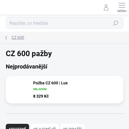
Přejít
na
obsah
Hledat
CZ 600
CZ 600 pažby
Nejprodávanější
Pažba CZ 600 | Lux
SKLADEM
8 329 Kč
Ř
a