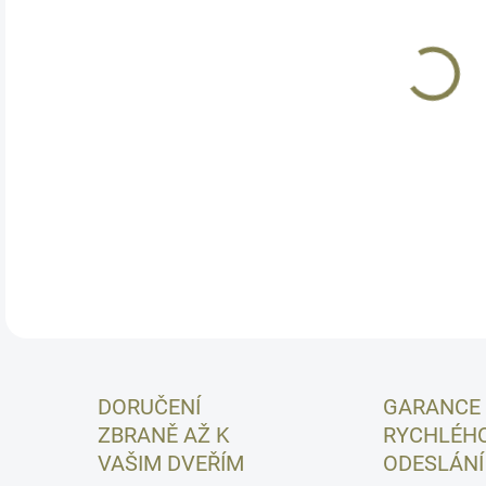
11.
MOŽ
Pol
na 1
CZU
DETA
DORUČENÍ
GARANCE
ZBRANĚ AŽ K
RYCHLÉH
VAŠIM DVEŘÍM
ODESLÁNÍ