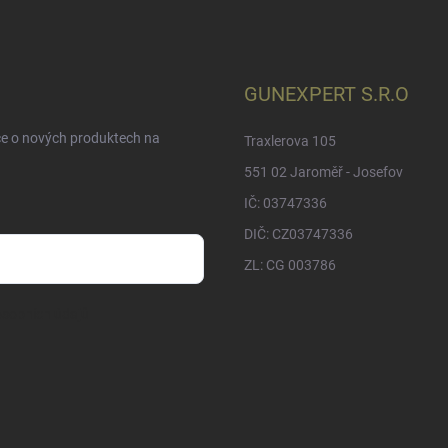
GUNEXPERT S.R.O
ce o nových produktech na
Traxlerova 105
551 02 Jaroměř - Josefov
IČ: 03747336
DIČ: CZ03747336
ZL: CG 003786
sobních údajů