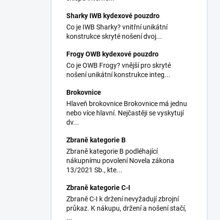
Sharky IWB kydexové pouzdro
Co je IWB Sharky? vnitřní unikátní
konstrukce skryté nošení dvoj...
Frogy OWB kydexové pouzdro
Co je OWB Frogy? vnější pro skryté
nošení unikátní konstrukce integ...
Brokovnice
Hlaveň brokovnice Brokovnice má jednu
nebo více hlavní. Nejčastěji se vyskytují
dv...
Zbraně kategorie B
Zbraně kategorie B podléhající
nákupnímu povolení Novela zákona
13/2021 Sb., kte...
Zbraně kategorie C-I
Zbraně C-I k držení nevyžadují zbrojní
průkaz. K nákupu, držení a nošení stačí,
...