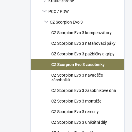
Krátké zbraně
í
p
PCC / PDW
a
n
CZ Scorpion Evo 3
e
CZ Scorpion Evo 3 kompenzátory
l
CZ Scorpion Evo 3 natahovací páky
CZ Scorpion Evo 3 pažbičky a gripy
CZ Scorpion Evo 3 zásobníky
CZ Scorpion Evo 3 navaděče
zásobníků
CZ Scorpion Evo 3 zásobníkové dna
CZ Scorpion Evo 3 montáže
CZ Scorpion Evo 3 řemeny
CZ Scorpion Evo 3 unikátní díly