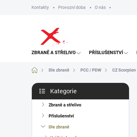
Přejít
Kontakty
Provozní doba
O nás
na
obsah
ZBRANĚ A STŘELIVO
PŘÍSLUŠENSTVÍ
Domů
Dle zbraně
PCC / PDW
CZ Scorpion 
P
Kategorie
o
Přeskočit
s
kategorie
t
Zbraně a střelivo
r
Příslušenství
a
n
Dle zbraně
n