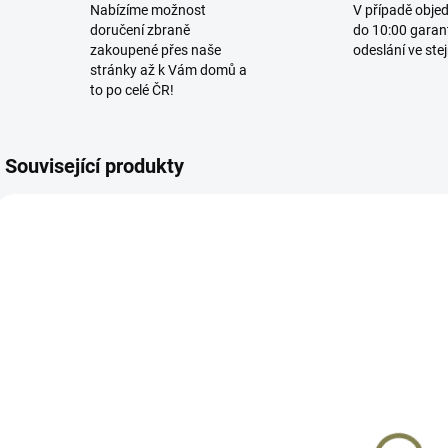
Nabízíme možnost
V případě obje
doručení zbraně
do 10:00 garan
zakoupené přes naše
odeslání ve ste
stránky až k Vám domů a
to po celé ČR!
Související produkty
SI-CEVO-EXT-SS
E3LREC
SKLADEM
SKLADEM
Sada
Duralové
prodloužených
pouzdro
s
přepínačů
spouštědla CZ
S
režimu střelby
Scorpion Evo 3
/