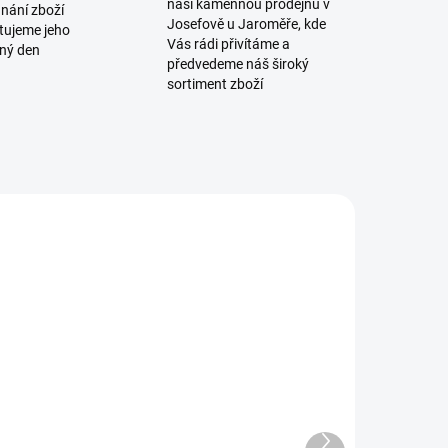
naši kamennou prodejnu v
dnání zboží
Josefově u Jaroměře, kde
tujeme jeho
Vás rádi přivítáme a
jný den
předvedeme náš široký
sortiment zboží
ET-030084
WSEV3PPK
SKLADEM
DOČASNĚ
VYPRODÁNO
Předváděcí
Sada
tojan CZ
přepínačů
corpion Evo 3
režimu střelby
 3+
Další