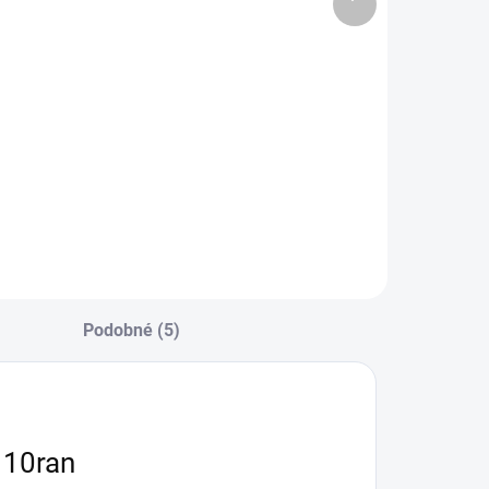
1 840 Kč
CZ Scorpion
produkt
890 Kč
Evo 3
Do košíku
Do košíku
ostavte se a
Oboustranná sada
ředveďte svůj CZ
bezpečnostní páky
corpion Evo
s otočným
rofesionálním a
uzávěrem Ergon
ezpečným
pro CZ Scorpion
působem.
Evo 3 a CZ
ovrchová úprava
Scorpion Evo 3+.
 elegantní černé
Sada obsahuje
arvě poskytuje
3kusy - můžete
Podobné (5)
ealistické a odolné
tedy ponechat
ešení prezentace.
tovární...
 10ran