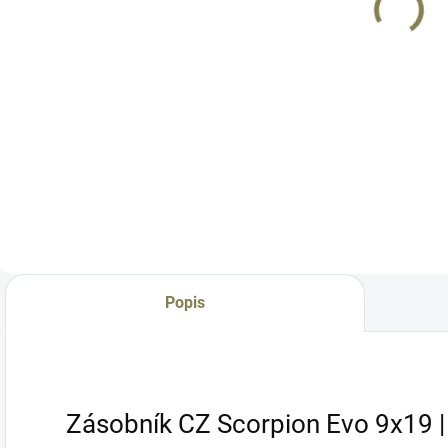
690 Kč
7 490 Kč
CZ Scorpion
Evo 3
Do košíku
Do košíku
Set prodloužených
Spoušťové pouzdro
P
přepínačů režimu
pro modely CZ
p
střelby je určen pro
Scorpion Evo 3.
S
všechny modely CZ
Vyrobeno z vysoce
p
Scorpion EVO.
kvalitní letecké
b
Umožňuje ovládání
slitiny 7075-T6. V
z
palcem i
porovnání s
P
ukazováčkem.
továrním
v
Materiál, ze kterého
polymerovým
b
Popis
byl selektor
pouzdrem má větší
r
vyroben, je...
tuhost, menší vůli
ř
a...
Zásobník CZ Scorpion Evo 9x19 |