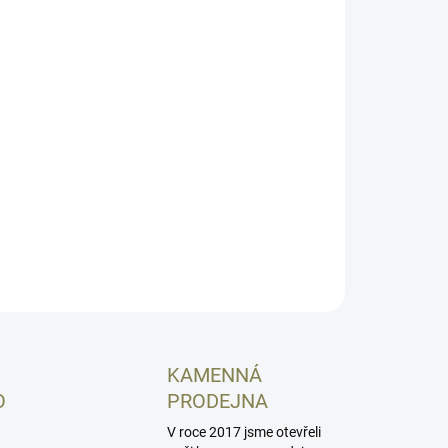
8.2026
NOSTI DORUČENÍ
−
+
Přidat do košíku
ymerový zásobník pro zbraně CZ Scorpion Evo S1
0 ran. Není kompatibilní s modely Evo3+. Original
B.
ILNÍ INFORMACE
ZEPTAT SE
HLÍDAT
KAMENNÁ
O
PRODEJNA
V roce 2017 jsme otevřeli