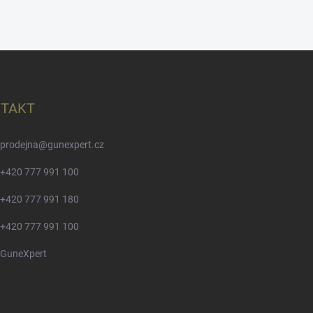
TAKT
prodejna
@
gunexpert.cz
+420 777 991 100
+420 777 991 180
+420 777 991 100
GuneXpert