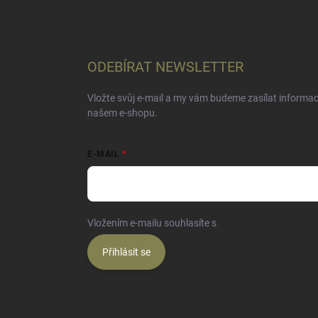
ODEBÍRAT NEWSLETTER
Vložte svůj e-mail a my vám budeme zasílat informa
našem e-shopu.
E-MAIL
Vložením e-mailu souhlasíte s
podmínkami ochrany o
Přihlásit se