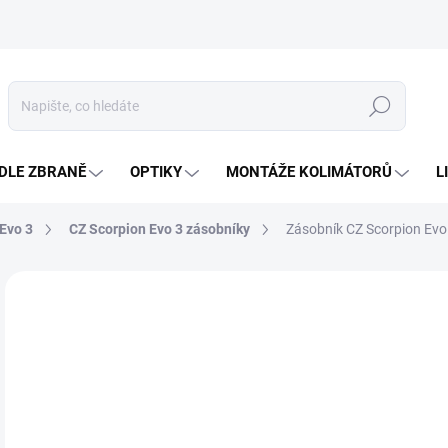
Hledat
DLE ZBRANĚ
OPTIKY
MONTÁŽE KOLIMÁTORŮ
L
Evo 3
CZ Scorpion Evo 3 zásobníky
Zásobník CZ Scorpion Evo
Neohodnoceno
Podrobnosti hodnocení
ZNAČKA
6
Měr
SK
cena
MŮŽ
DO: