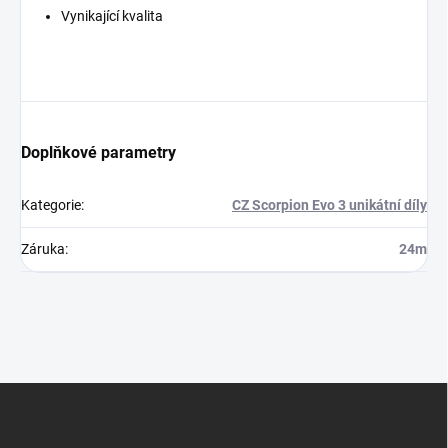
Vynikající kvalita
Doplňkové parametry
Kategorie
:
CZ Scorpion Evo 3 unikátní díly
Záruka
:
24m
Z
á
p