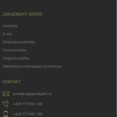
a
t
í
ZÁKAZNICKÝ SERVIS
Kontakty
O nás
Obchodní podmínky
Provozní doba
Údaje pro platbu
Reklamace a odstoupení od smlouvy
KONTAKT
prodejna
@
gunexpert.cz
+420 777 991 100
+420 777 991 180