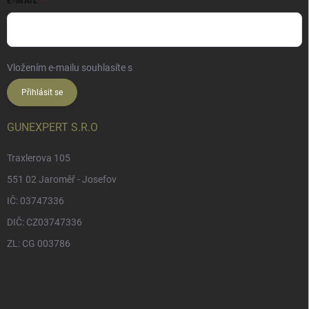
E-MAIL
Vložením e-mailu souhlasíte s
podmínkami ochrany osobních údajů
Přihlásit se
GUNEXPERT S.R.O
Traxlerova 105
551 02 Jaroměř - Josefov
IČ: 03747336
DIČ: CZ03747336
ZL: CG 003786