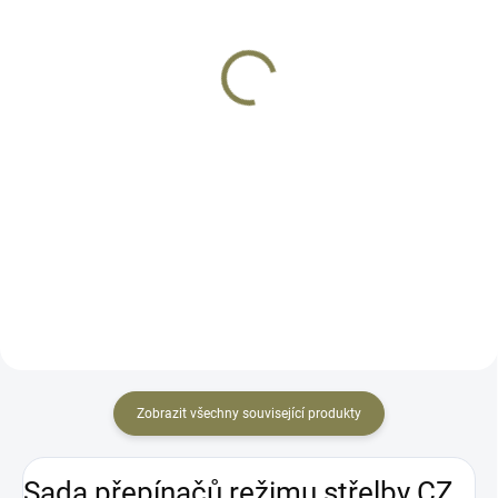
Natahovací páka pro CZ
Sklopná natahovací páka
Scorpion Evo 3
2 pro CZ Scorpion Evo 3
1 490 Kč
1 490 Kč
Detail
Detail
Rozšířená natahovací páka pro
Sklopná natahovací páka pro CZ
zbraně CZ Scorpion Evo 3 POZOR
Scorpion EVO 3. Ideální pro EDC
NENÍ KOMPATIBILNÍ S VERZÍ
nebo ozbrojené složky. Tato
CARBINE 2021
sklopná natahovací páka udělá
váš Scorpion mnohem
pohodlnější pro skryté nošení....
Zobrazit všechny související produkty
Sada přepínačů režimu střelby CZ