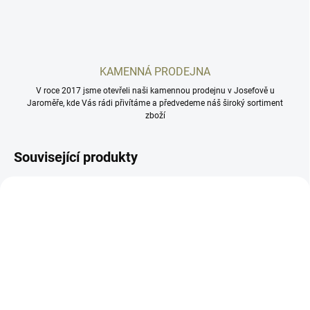
KAMENNÁ PRODEJNA
V roce 2017 jsme otevřeli naši kamennou prodejnu v Josefově u
Jaroměře, kde Vás rádi přivítáme a předvedeme náš široký sortiment
zboží
Související produkty
EVOSPO-RE
E3FCH2/B
SKLADEM
SKLADEM