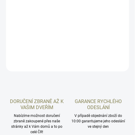
Oboustranná sada bezpečnostní páky s otočným uzávěrem Ergon
pro CZ Scorpion Evo 3 a CZ Scorpion Evo 3+.
Sada obsahuje 3kusy - můžete tedy ponechat tovární
oboustranné přepínání, nebo jako protikus použijete záslepku a
získáte jednostranné ovládání.
DETAILNÍ INFORMACE
ZEPTAT SE
HLÍDAT
DORUČENÍ ZBRANĚ AŽ K
GARANCE RYCHLÉHO
VAŠIM DVEŘÍM
ODESLÁNÍ
Nabízíme možnost doručení
V případě objednání zboží do
zbraně zakoupené přes naše
10:00 garantujeme jeho odeslání
stránky až k Vám domů a to po
ve stejný den
celé ČR!