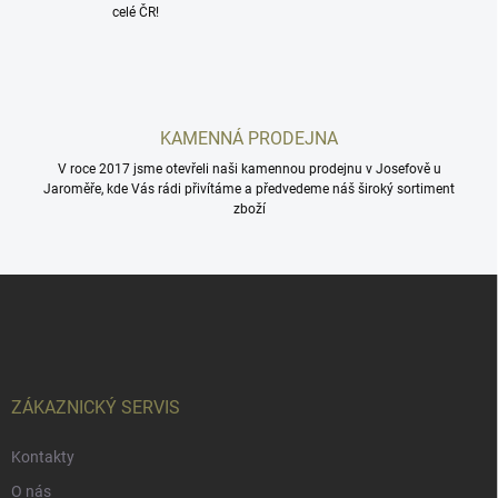
celé ČR!
y
v
ý
p
i
s
KAMENNÁ PRODEJNA
u
V roce 2017 jsme otevřeli naši kamennou prodejnu v Josefově u
Jaroměře, kde Vás rádi přivítáme a předvedeme náš široký sortiment
zboží
Z
á
p
a
t
í
ZÁKAZNICKÝ SERVIS
Kontakty
O nás