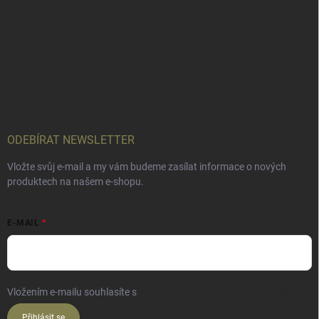
ODEBÍRAT NEWSLETTER
Vložte svůj e-mail a my vám budeme zasílat informace o nových
produktech na našem e-shopu.
E-MAIL
Vložením e-mailu souhlasíte s
podmínkami ochrany osobních údajů
Přihlásit se