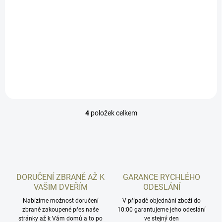
1 490 Kč
/ ks
Detail
Tato teleskopická natahovací páka vám poskytne maximální možné
pohodlí při ovládání zbraně. Tato natahovací páka nemusí být
kompatibilní s karabinovou verzí od roku výroby 2021....
4
položek celkem
O
v
l
á
d
a
c
DORUČENÍ ZBRANĚ AŽ K
GARANCE RYCHLÉHO
í
VAŠIM DVEŘÍM
ODESLÁNÍ
p
r
Nabízíme možnost doručení
V případě objednání zboží do
zbraně zakoupené přes naše
v
10:00 garantujeme jeho odeslání
stránky až k Vám domů a to po
ve stejný den
k