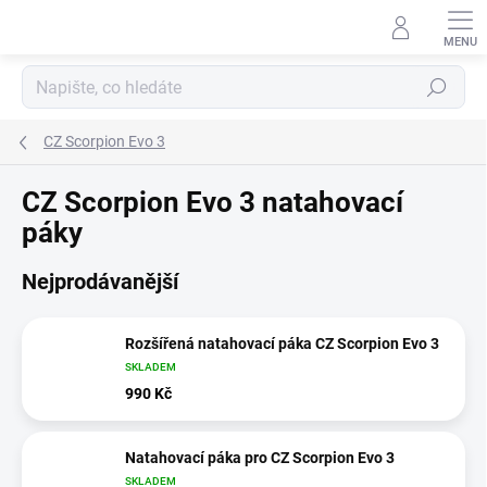
Přejít
na
obsah
Hledat
CZ Scorpion Evo 3
CZ Scorpion Evo 3 natahovací
páky
Nejprodávanější
Rozšířená natahovací páka CZ Scorpion Evo 3
SKLADEM
990 Kč
Natahovací páka pro CZ Scorpion Evo 3
SKLADEM