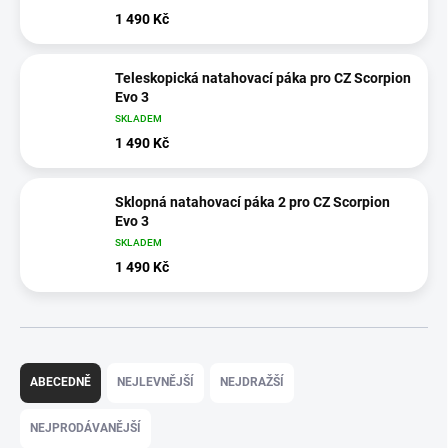
1 490 Kč
Teleskopická natahovací páka pro CZ Scorpion
Evo 3
SKLADEM
1 490 Kč
Sklopná natahovací páka 2 pro CZ Scorpion
Evo 3
SKLADEM
1 490 Kč
Ř
a
ABECEDNĚ
NEJLEVNĚJŠÍ
NEJDRAŽŠÍ
z
e
NEJPRODÁVANĚJŠÍ
n