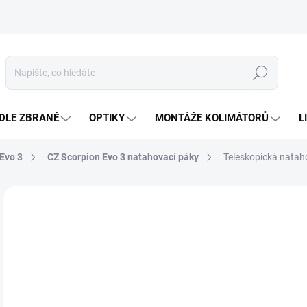
Hledat
DLE ZBRANĚ
OPTIKY
MONTÁŽE KOLIMÁTORŮ
L
Evo 3
CZ Scorpion Evo 3 natahovací páky
Teleskopická natah
Neohodnoceno
Podrobnosti hodnocení
ZNAČKA
1 
Měr
ZVO
cena
BAR