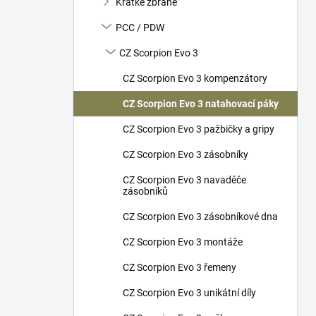
Krátké zbraně
í
p
PCC / PDW
a
n
CZ Scorpion Evo 3
e
CZ Scorpion Evo 3 kompenzátory
l
CZ Scorpion Evo 3 natahovací páky
CZ Scorpion Evo 3 pažbičky a gripy
CZ Scorpion Evo 3 zásobníky
CZ Scorpion Evo 3 navaděče
zásobníků
CZ Scorpion Evo 3 zásobníkové dna
CZ Scorpion Evo 3 montáže
CZ Scorpion Evo 3 řemeny
CZ Scorpion Evo 3 unikátní díly