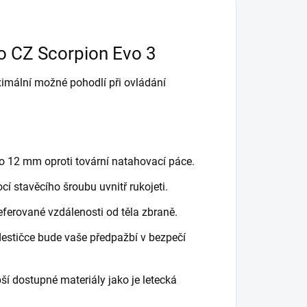
...
o CZ Scorpion Evo 3
imální možné pohodlí při ovládání
o 12 mm oproti tovární natahovací páce.
 stavěcího šroubu uvnitř rukojeti.
eferované vzdálenosti od těla zbraně.
estičce bude vaše předpažbí v bezpečí
pší dostupné materiály jako je letecká