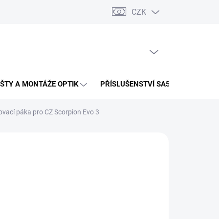
CZK
PRÁZDNÝ KOŠÍK
NÁKUPNÍ
KOŠÍK
IŠTY A MONTÁŽE OPTIK
PŘÍSLUŠENSTVÍ SA58
ovací páka pro CZ Scorpion Evo 3
:
ASCALON ARMS
490 Kč
ná
LTE VARIANTU
:
VA