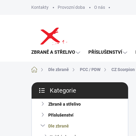
Přejít
Kontakty
Provozní doba
O nás
na
obsah
ZBRANĚ A STŘELIVO
PŘÍSLUŠENSTVÍ
Domů
Dle zbraně
PCC / PDW
CZ Scorpion 
P
Kategorie
o
Přeskočit
s
kategorie
t
Zbraně a střelivo
r
Příslušenství
a
n
Dle zbraně
n