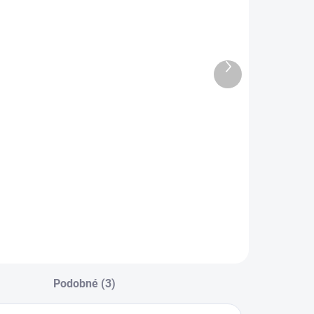
SKLADEM
SKLADEM
Duralové
Imitace
pouzdro
tlumiče pro CZ
pouštědla CZ
Scorpion Evo 3
Další
corpion Evo 3
produkt
7 490 Kč
1 990 Kč
Do košíku
Do košíku
poušťové pouzdro
Imitace tlumiče pro
ro modely CZ
CZ Scorpion EVO 3.
corpion Evo 3.
Vyrobeno z
yrobeno z vysoce
extrudovaného
valitní letecké
hliníku 6061,
litiny 7075-T6. V
potaženo matným
orovnání s
černým lakem, aby
ovárním
se zabránilo
olymerovým
poškrábání. Může
Podobné (3)
ouzdrem má větší
být použit jako
uhost, menší vůli
tepelný štít pro...