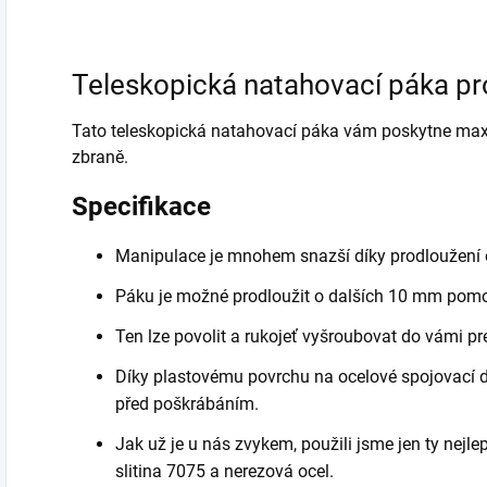
a
Teleskopická natahovací páka pr
Tato teleskopická natahovací páka vám poskytne max
zbraně.
Specifikace
Manipulace je mnohem snazší díky prodloužení 
Páku je možné prodloužit o dalších 10 mm pomocí
Ten lze povolit a rukojeť vyšroubovat do vámi pr
Díky plastovému povrchu na ocelové spojovací d
před poškrábáním.
Jak už je u nás zvykem, použili jsme jen ty nejle
slitina 7075 a nerezová ocel.