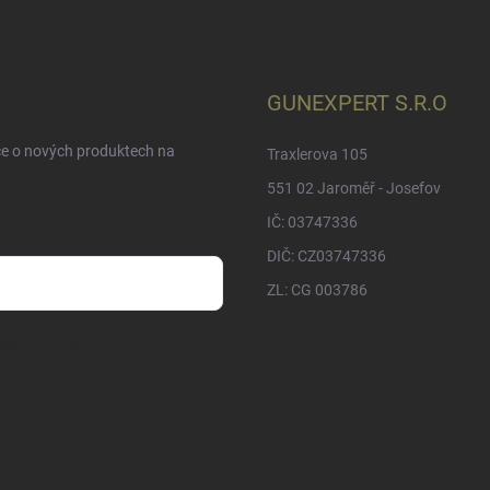
GUNEXPERT S.R.O
ce o nových produktech na
Traxlerova 105
551 02 Jaroměř - Josefov
IČ: 03747336
DIČ: CZ03747336
ZL: CG 003786
sobních údajů