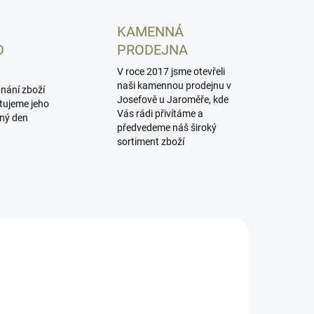
KAMENNÁ
O
PRODEJNA
V roce 2017 jsme otevřeli
naši kamennou prodejnu v
dnání zboží
Josefově u Jaroměře, kde
tujeme jeho
Vás rádi přivítáme a
jný den
předvedeme náš široký
sortiment zboží
E3LREC
SI-CEVO-AL-FS-BK