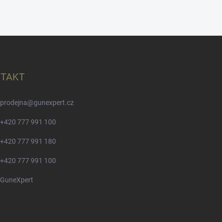
TAKT
prodejna
@
gunexpert.cz
+420 777 991 100
+420 777 991 180
+420 777 991 100
GuneXpert