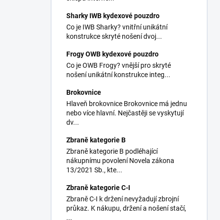
Sharky IWB kydexové pouzdro
Co je IWB Sharky? vnitřní unikátní
konstrukce skryté nošení dvoj...
Frogy OWB kydexové pouzdro
Co je OWB Frogy? vnější pro skryté
nošení unikátní konstrukce integ...
Brokovnice
Hlaveň brokovnice Brokovnice má jednu
nebo více hlavní. Nejčastěji se vyskytují
dv...
Zbraně kategorie B
Zbraně kategorie B podléhající
nákupnímu povolení Novela zákona
13/2021 Sb., kte...
Zbraně kategorie C-I
Zbraně C-I k držení nevyžadují zbrojní
průkaz. K nákupu, držení a nošení stačí,
...