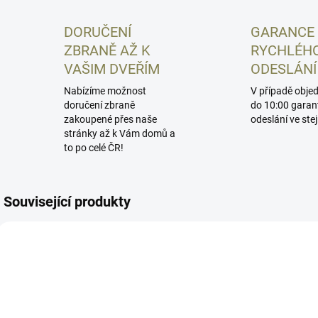
DORUČENÍ
GARANCE
ZBRANĚ AŽ K
RYCHLÉH
VAŠIM DVEŘÍM
ODESLÁNÍ
Nabízíme možnost
V případě obje
doručení zbraně
do 10:00 garan
zakoupené přes naše
odeslání ve ste
stránky až k Vám domů a
to po celé ČR!
Související produkty
SI-CEVO-MR
SI-CEVO-SS