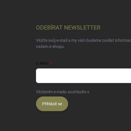
ODEBÍRAT NEWSLETTER
Vložte svůj e-mail a my vám budeme zasílat informa
našem e-shopu.
E-MAIL
Vložením e-mailu souhlasíte s
podmínkami ochrany o
Přihlásit se