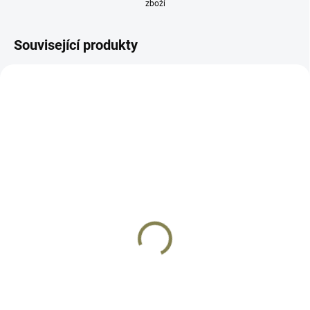
zboží
Související produkty
AB31
AB07
SKLADEM
SKLADEM
CZ P-09C Nocturne
CZ P-07
18 790 Kč
17 490 Kč
Do košíku
Do košíku
Třetí generace úspěšných pistolí
CZ P-07 je pistole samonabíjecí
s polymerovým rámem a SA/DA
ráže 9x19. Zbraň spadá do
spoušťovým mechanismem
kategorie R3 a k jejímu nákupu je