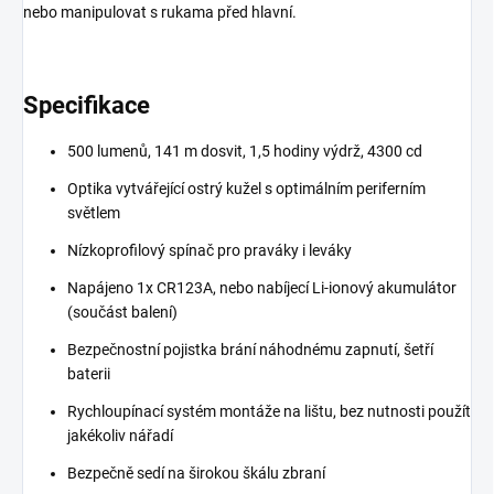
nebo manipulovat s rukama před hlavní.
Specifikace
500 lumenů, 141 m dosvit, 1,5 hodiny výdrž, 4300 cd
Optika vytvářející ostrý kužel s optimálním periferním
světlem
Nízkoprofilový spínač pro praváky i leváky
Napájeno 1x CR123A, nebo nabíjecí Li-ionový akumulátor
(součást balení)
Bezpečnostní pojistka brání náhodnému zapnutí, šetří
baterii
Rychloupínací systém montáže na lištu, bez nutnosti použít
jakékoliv nářadí
Bezpečně sedí na širokou škálu zbraní