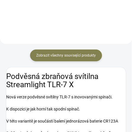
OMEGA Nové modely CZ P-09
třeba patřičné nákupní povolení.
NOCTURNE v provedení F (Full-
Zbraň je velikostí srovnatelná s
size) a C (Compact) si...
GLOCK 19. CZ P-07...
Zobrazit všechny související produkty
Podvěsná zbraňová svítilna
Streamlight TLR-7 X
Nová verze podvěsné svítilny TLR-7 s inovovanými spínači.
K dispozici je jak horní tak spodní spínač.
V této variantě je součástí balení jednorázová baterie CR123A