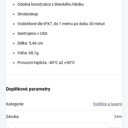
Odolná konstrukce z leteckého hliníku
Stroboskop
Vodotěsné dle IPX7, do 1 metru po dobu 30 minut
Sestrojeno v USA
Délka: 5,46 cm
Váha: 68,1g
Provozní teplota: -40°C až +50°C
Doplňkové parametry
Kategorie
:
Svítilny a lasery
Záruka
:
24m