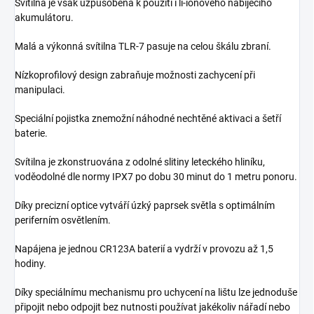
Svítilna je však uzpůsobena k použití i li-ionového nabíjecího
akumulátoru.
Malá a výkonná svítilna TLR-7 pasuje na celou škálu zbraní.
Nízkoprofilový design zabraňuje možnosti zachycení při
manipulaci.
Speciální pojistka znemožní náhodné nechtěné aktivaci a šetří
baterie.
Svítilna je zkonstruována z odolné slitiny leteckého hliníku,
voděodolné dle normy IPX7 po dobu 30 minut do 1 metru ponoru.
Díky precizní optice vytváří úzký paprsek světla s optimálním
periferním osvětlením.
Napájena je jednou CR123A baterií a vydrží v provozu až 1,5
hodiny.
Díky speciálnímu mechanismu pro uchycení na lištu lze jednoduše
připojit nebo odpojit bez nutnosti používat jakékoliv nářadí nebo