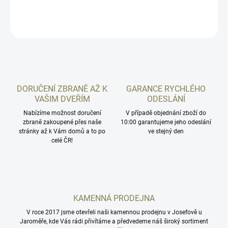
DETAILNÍ INFORMACE
ZEPTAT SE
HLÍDAT
DORUČENÍ ZBRANĚ AŽ K
GARANCE RYCHLÉHO
VAŠIM DVEŘÍM
ODESLÁNÍ
Nabízíme možnost doručení
V případě objednání zboží do
zbraně zakoupené přes naše
10:00 garantujeme jeho odeslání
stránky až k Vám domů a to po
ve stejný den
celé ČR!
KAMENNÁ PRODEJNA
V roce 2017 jsme otevřeli naši kamennou prodejnu v Josefově u
Jaroměře, kde Vás rádi přivítáme a předvedeme náš široký sortiment