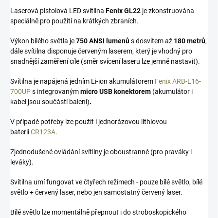
Laserová pistolová LED svítilna
Fenix GL22
je zkonstruována
speciálně pro použití na krátkých zbraních.
Výkon bílého světla je
750 ANSI lumenů
s dosvitem až
180 metrů
,
dále svítilna disponuje červeným laserem, který je vhodný pro
snadnější zaměření cíle (směr svícení laseru lze jemně nastavit).
Svítilna je napájená jedním Li-ion akumulátorem
Fenix ARB-L16-
700UP
s integrovaným
micro USB konektorem
(akumulátor i
kabel jsou součástí balení)
.
V případě potřeby lze použít i jednorázovou lithiovou
baterii
CR123A
.
Zjednodušené ovládání svítilny je oboustranné (pro praváky i
leváky).
Svítilna umí fungovat ve čtyřech režimech - pouze bílé světlo, bílé
světlo + červený laser, nebo jen samostatný červený laser.
Bílé světlo lze momentálně přepnout i do stroboskopického