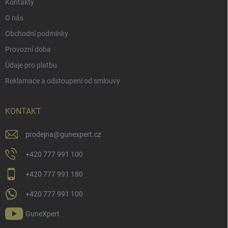
Kontakty
O nás
Obchodní podmínky
Provozní doba
Údaje pro platbu
Reklamace a odstoupení od smlouvy
KONTAKT
prodejna
@
gunexpert.cz
+420 777 991 100
+420 777 991 180
+420 777 991 100
GuneXpert