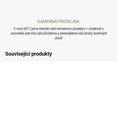
KAMENNÁ PRODEJNA
V roce 2017 jsme otevřeli naši kamennou prodejnu v Josefově u
Jaroměře, kde Vás rádi přivítáme a předvedeme náš široký sortiment
zboží
Související produkty
AB07
AB13
SKLADEM
SKLADEM
CZ P-07
CZ P-10M