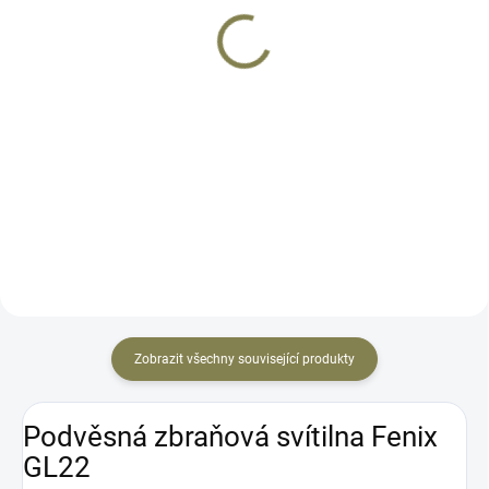
17 490 Kč
15 990 Kč
Do košíku
Do košíku
CZ P-07 je pistole samonabíjecí
CZ P-10M je pistole samonabíjecí
ráže 9x19. Zbraň spadá do
ráže 9x19. Zbraň spadá do
kategorie R3 a k jejímu nákupu je
kategorie R3 a k jejímu nákupu je
třeba patřičné nákupní povolení.
třeba patřičné nákupní povolení.
Zbraň je velikostí srovnatelná s
Polymerová micro pistole. Zbraň
GLOCK 19. CZ P-07...
je velikostně...
Zobrazit všechny související produkty
Podvěsná zbraňová svítilna Fenix
GL22