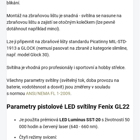
blikání.
Montáž na zbraňovou lištu je snadná - svítilna se nasune na
zbraňovou lištu a zajistí se otočným kolečkem (lze pevně
dotáhnout například mincí).
Lze ji připevnit na zbraňové lišty standardu Picatinny MIL-STD-
1913 a GLOCK (nemusí pasovat na zbraně z kategorie slimline,
např. model Glock 30).
Svítilna je vhodná pro profesionály i sportovní a hobby střelce.
Všechny parametry svítilny (světelný tok, doba provozu na
baterie, vodotěsnost a dosvit) jsou změřeny v souladu
s normou
ANSI/NEMA FL 1-2009
.
Parametry pistolové LED svítilny Fenix GL22
Je použita prémiová
LED Luminus SST-20
s životností 50
000 hodin a červený laser (640 - 660 nm).
Čtyři režimy svícení: