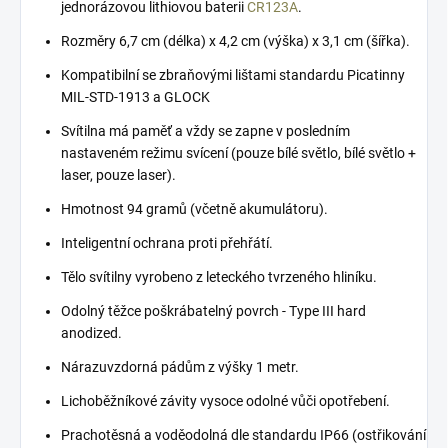
jednorázovou lithiovou baterii
CR123A
.
Rozměry 6,7 cm (délka) x 4,2 cm (výška) x 3,1 cm (šířka).
Kompatibilní se zbraňovými lištami standardu Picatinny
MIL-STD-1913 a GLOCK
Svítilna má paměť a vždy se zapne v posledním
nastaveném režimu svícení (pouze bílé světlo, bílé světlo +
laser, pouze laser).
Hmotnost 94 gramů (včetně akumulátoru).
Inteligentní ochrana proti přehřátí.
Tělo svítilny vyrobeno z leteckého tvrzeného hliníku.
Odolný těžce poškrábatelný povrch - Type III hard
anodized.
Nárazuvzdorná pádům z výšky 1 metr.
Lichoběžníkové závity vysoce odolné vůči opotřebení.
Prachotěsná a voděodolná dle standardu IP66 (ostřikování