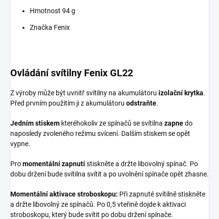
Hmotnost
94 g
Značka
Fenix
Ovládání svítilny Fenix GL22
Z výroby může být uvnitř svítilny na akumulátoru
izolační krytka
.
Před prvním použitím ji z akumulátoru
odstraňte
.
Jedním stiskem
kteréhokoliv ze spínačů se svítilna
zapne
do
naposledy zvoleného režimu svícení. Dalším stiskem se opět
vypne.
Pro
momentální zapnutí
stiskněte a držte libovolný spínač. Po
dobu držení bude svítilna svítit a po uvolnění spínače opět zhasne.
Momentální aktivace stroboskopu:
Při zapnuté svítilně stiskněte
a držte libovolný ze spínačů. Po 0,5 vteřině dojde k aktivaci
stroboskopu, který bude svítit po dobu držení spínače.