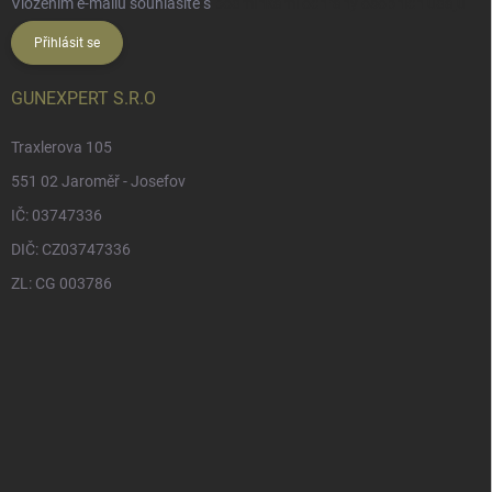
Vložením e-mailu souhlasíte s
podmínkami ochrany osobních údajů
Přihlásit se
GUNEXPERT S.R.O
Traxlerova 105
551 02 Jaroměř - Josefov
IČ: 03747336
DIČ: CZ03747336
ZL: CG 003786