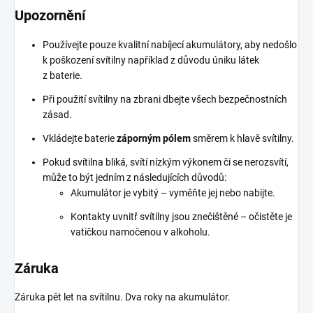
Upozornění
Používejte pouze kvalitní nabíjecí akumulátory, aby nedošlo
k poškození svítilny například z důvodu úniku látek
z baterie.
Při použití svítilny na zbrani dbejte všech bezpečnostních
zásad.
Vkládejte baterie
záporným pólem
směrem k hlavě svítilny.
Pokud svítilna bliká, svítí nízkým výkonem či se nerozsvítí,
může to být jedním z následujících důvodů:
Akumulátor je vybitý – vyměňte jej nebo nabijte.
Kontakty uvnitř svítilny jsou znečištěné – očistěte je
vatičkou namočenou v alkoholu.
Záruka
Záruka pět let na svítilnu. Dva roky na akumulátor.