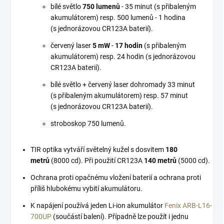
bílé světlo
750 lumenů
- 35 minut (s přibaleným
akumulátorem) resp. 500 lumenů - 1 hodina
(s jednorázovou CR123A baterií).
červený laser
5 mW
-
17 hodin
(s přibaleným
akumulátorem) resp. 24 hodin (s jednorázovou
CR123A baterií).
bílé světlo + červený laser dohromady 33 minut
(s přibaleným akumulátorem) resp. 57 minut
(s jednorázovou CR123A baterií).
stroboskop 750 lumenů.
TIR optika vytváří světelný kužel s dosvitem
180
metrů
(8000 cd). Při použití CR123A
140 metrů
(5000 cd).
Ochrana proti opačnému vložení baterií a ochrana proti
příliš hlubokému vybití akumulátoru.
K napájení používá jeden Li-ion akumulátor
Fenix ARB-L16-
700UP
(součástí balení). Případně lze použít i jednu