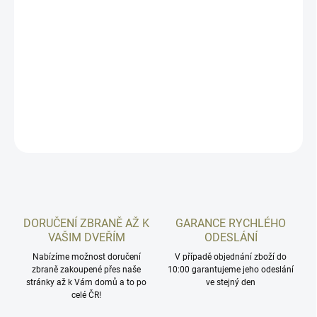
STD-1913 a GLOCK (nemusí pasovat na zbraně z kategorie
slimline, např. model Glock 30). Svítilna je vhodná pro profesionály
i sportovní a hobby střelce. Všechny parametry svítilny (světelný
tok, doba provozu na baterie, vodotěsnost a dosvit) jsou změřeny
v souladu s normou
ANSI/NEMA FL 1-2009
.
DETAILNÍ INFORMACE
ZEPTAT SE
HLÍDAT
DORUČENÍ ZBRANĚ AŽ K
GARANCE RYCHLÉHO
VAŠIM DVEŘÍM
ODESLÁNÍ
Nabízíme možnost doručení
V případě objednání zboží do
zbraně zakoupené přes naše
10:00 garantujeme jeho odeslání
stránky až k Vám domů a to po
ve stejný den
celé ČR!