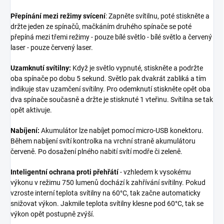
Přepínání mezi režimy svícení
: Zapněte svítilnu, poté stiskněte a
držte jeden ze spínačů, mačkáním druhého spínače se poté
přepíná mezi třemi režimy - pouze bílé světlo - bílé světlo a červený
laser - pouze červený laser.
Uzamknutí svítilny:
Když je světlo vypnuté, stiskněte a podržte
oba spínače po dobu 5 sekund. Světlo pak dvakrát zabliká a tím
indikuje stav uzamčení svítilny. Pro odemknutí stiskněte opět oba
dva spínače současně a držte je stisknuté 1 vteřinu. Svítilna se tak
opět aktivuje.
Nabíjení:
Akumulátor lze nabíjet pomocí micro-USB konektoru.
Během nabíjení svítí kontrolka na vrchní straně akumulátoru
červeně. Po dosažení plného nabití svítí modře či zeleně.
Inteligentní ochrana proti přehřátí
- vzhledem k vysokému
výkonu v režimu 750 lumenů dochází k zahřívání svítilny. Pokud
vzroste interní teplota svítilny na 60°C, tak začne automaticky
snižovat výkon. Jakmile teplota svítilny klesne pod 60°C, tak se
výkon opět postupně zvýší.