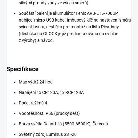
silnými proudy vody ze všech směrů).
Součástí balení je akumulátor Fenix ARB-L16-700UP,
nabíjecí micro-USB kabel, imbusový klíč na nastavení směru
svícení laseru, destička pro montáž na lištu Picatinny
(destička na GLOCK je již předinstalována na svítilně
z výroby) a návod.
Specifikace
Max výdrž
24 hod
Napájení 1
x CR123A, 1x RCR123A
Počet režimů
4
Vodotěsnost
IP66 (prudký déšť)
Barva světla
Denní bílá (5500-6500 K), Červená
Světelný zdroj
Luminus SST-20