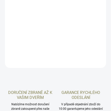
kategorie R3 a k jejímu nákupu je třeba patřičné nákupní povolení.
Polymerová pistole standardní velikosti. Zbraň je velikostí
srovnatelná s GLOCK 17. Provedení se stále žádanější možností
snadného osazení kolimátorem. Pro originální montážní rozhraní
CZ je typická robustnost, pevnost a odolnost, nízká výška
zástavby, snadné nastřelení kolimátoru i na větší vzdálenosti a
zvýšená (co-witness) mechanická mířidla pro případ selhání nebo
poškození optiky.
DETAILNÍ INFORMACE
ZEPTAT SE
HLÍDAT
DORUČENÍ ZBRANĚ AŽ K
GARANCE RYCHLÉHO
VAŠIM DVEŘÍM
ODESLÁNÍ
Nabízíme možnost doručení
V případě objednání zboží do
zbraně zakoupené přes naše
10:00 garantujeme jeho odeslání