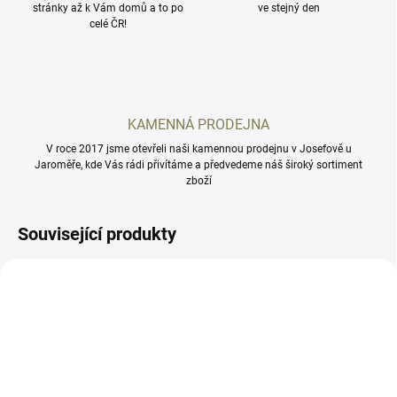
stránky až k Vám domů a to po
ve stejný den
celé ČR!
KAMENNÁ PRODEJNA
V roce 2017 jsme otevřeli naši kamennou prodejnu v Josefově u
Jaroměře, kde Vás rádi přivítáme a předvedeme náš široký sortiment
zboží
Související produkty
AB09
AB021