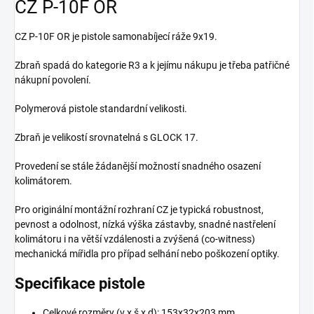
CZ P-10F OR
CZ P-10F OR je pistole samonabíjecí ráže 9x19.
Zbraň spadá do kategorie R3 a k jejímu nákupu je třeba patřičné
nákupní povolení.
Polymerová pistole standardní velikosti.
Zbraň je velikostí srovnatelná s GLOCK 17.
Provedení se stále žádanější možností snadného osazení
kolimátorem.
Pro originální montážní rozhraní CZ je typická robustnost,
pevnost a odolnost, nízká výška zástavby, snadné nastřelení
kolimátoru i na větší vzdálenosti a zvýšená (co-witness)
mechanická mířidla pro případ selhání nebo poškození optiky.
Specifikace pistole
Celkové rozměry (v x š x d): 153x32x203 mm