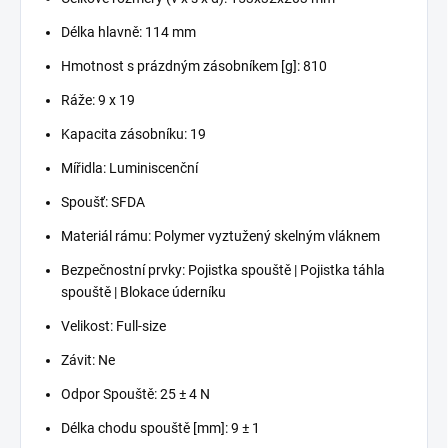
Délka hlavně: 114 mm
Hmotnost s prázdným zásobníkem [g]: 810
Ráže: 9 x 19
Kapacita zásobníku: 19
Mířidla: Luminiscenční
Spoušť: SFDA
Materiál rámu: Polymer vyztužený skelným vláknem
Bezpečnostní prvky: Pojistka spouště | Pojistka táhla
spouště | Blokace úderníku
Velikost: Full-size
Závit: Ne
Odpor Spouště: 25 ± 4 N
Délka chodu spouště [mm]: 9 ± 1