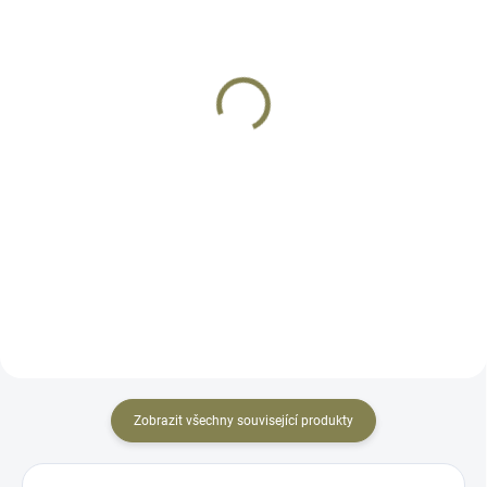
SKLADEM
SKLADEM
CZ P-09
CZ Shadow 2 OR
17 490 Kč
38 990 Kč
Do košíku
Do košíku
CZ P-09 je pistole samonabíjecí
Pistole CZ SHADOW 2 je
ráže 9x19. Zbraň spadá do
extrémně rychlá zbraň. A přece z
kategorie R3 a k jejímu nákupu je
ní lze některé stage střílet ještě
třeba patřičné nákupní povolení.
rychleji. Jak? Přece s využitím
Polymerová pistole standardních
moderních kompaktních
rozměrů. Zbraň je...
kolimátorů. Jejich snadnou,...
Zobrazit všechny související produkty