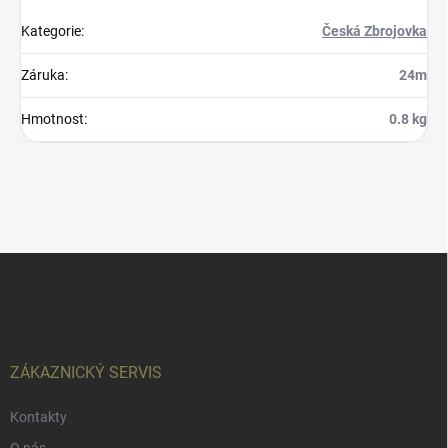
Kategorie
:
Česká Zbrojovka
Záruka
:
24m
Hmotnost
:
0.8 kg
Z
á
p
a
t
í
ZÁKAZNICKÝ SERVIS
Kontakty