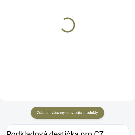
SKLADEM
SKLADEM
Kolimátor Holosun EPS
Kolimátor Holosun
MRS
HE508T GR X2
13 990 Kč
12 990 Kč
Do košíku
Do košíku
Holosun EPS je novinka roku
HE508T GR X2 nabízí to nejlepší
2022. Robustní a velmi malá
ze segmentu pistolových
konstrukce určená pro fullsize
kolimátorů. Vyroben z titanu s
zbraně. Kolimátor je Holosun K-
přepínatelnou osnovou zelené
series kompatibilní a lze jej
barvy. 2 MOA tečka nebo 2 MOA
upevnit na všechny zbraně...
tečka + obrazec 32 MOA....
Zobrazit všechny související produkty
Podkladová destička pro CZ