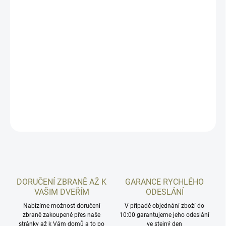
−
+
Přidat do košíku
Podkladová destička pro optics ready (OR) modely pistole České
zbrojovky CZ Shadow 2 OR, Shadow 2 Compact OR určena
výhradně pro níže uvedené kolimátory.
DETAILNÍ INFORMACE
ZEPTAT SE
HLÍDAT
DORUČENÍ ZBRANĚ AŽ K
GARANCE RYCHLÉHO
VAŠIM DVEŘÍM
ODESLÁNÍ
Nabízíme možnost doručení
V případě objednání zboží do
zbraně zakoupené přes naše
10:00 garantujeme jeho odeslání
stránky až k Vám domů a to po
ve stejný den