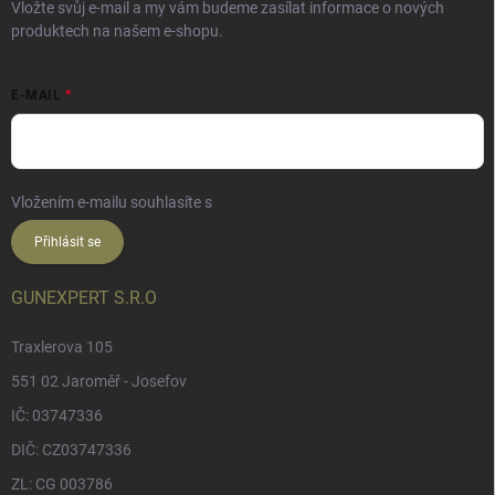
Vložte svůj e-mail a my vám budeme zasílat informace o nových
produktech na našem e-shopu.
E-MAIL
Vložením e-mailu souhlasíte s
podmínkami ochrany osobních údajů
Přihlásit se
GUNEXPERT S.R.O
Traxlerova 105
551 02 Jaroměř - Josefov
IČ: 03747336
DIČ: CZ03747336
ZL: CG 003786