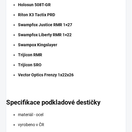
Holosun 508T-GR
Riton X3 Tactix PRD
Swampfox Justice RMR 1×27
Swampfox Liberty RMR 1×22
Swampox Kingslayer
Trijicon RMR
Trijicon SRO
Vector Optics Frenzy 1x22x26
Specifikace podkladové destičky
materiál - ocel
vyrobeno v ČR