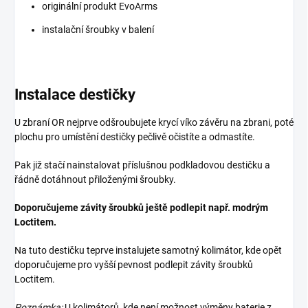
originální produkt EvoArms
instalační šroubky v balení
Instalace destičky
U zbraní OR nejprve odšroubujete krycí víko závěru na zbrani, poté
plochu pro umístění destičky pečlivě očistíte a odmastíte.
Pak již stačí nainstalovat příslušnou podkladovou destičku a
řádně dotáhnout přiloženými šroubky.
Doporučujeme závity šroubků ještě podlepit např. modrým
Loctitem.
Na tuto destičku teprve instalujete samotný kolimátor, kde opět
doporučujeme pro vyšší pevnost podlepit závity šroubků
Loctitem.
Poznámka:
U kolimátorů, kde není možnost výměny baterie z