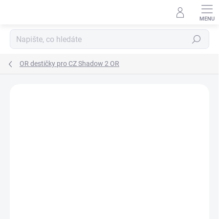
Přejít
na
obsah
Hledat
OR destičky pro CZ Shadow 2 OR
Neohodnoceno
Podrobnosti hodnocení
ZNAČKA:
EVOARMS