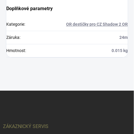
Doplňkové parametry
Kategorie
:
OR destičky pro CZ Shadow 2 OR
Záruka
:
24m
Hmotnost
:
0.015 kg
Z
á
p
a
t
í
ZÁKAZNICKÝ SERVIS