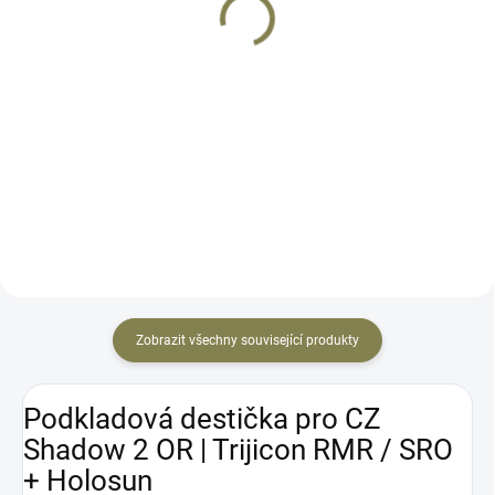
12 900 Kč
11 990 Kč
Do košíku
Do košíku
Vstupte s kolimátorem určeným
HE508T X2 nabízí to nejlepší ze
pro modely Heckler & Koch VP9
segmentu pistolových
OR / SFP9 OR do nové éry
kolimátorů. Vyroben z titanu s
zaměřovačů. HOLOSUN
přepínatelnou osnovou červené
představuje nejpokročilejší
barvy. 2 MOA tečka nebo 2 MOA
kolimátor, který kdy vyrobil.
tečka + obrazec 32 MOA....
Určeno pro...
Zobrazit všechny související produkty
Podkladová destička pro CZ
Shadow 2 OR | Trijicon RMR / SRO
+ Holosun