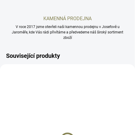
KAMENNÁ PRODEJNA
V roce 2017 jsme otevřeli naši kamennou prodejnu v Josefově u
Jaroměře, kde Vás rádi přivítáme a předvedeme náš široký sortiment
zboží
Související produkty
SCSVP9
HE508T-X2
SKLADEM
SKLADEM
Kolimátor Holosun SCS
Kolimátor Holosun
VP9 OR/ SFP9 OR GR
HE508T X2