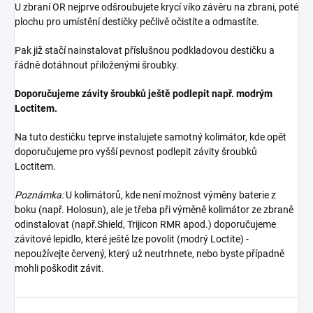
U zbraní OR nejprve odšroubujete krycí víko závěru na zbrani, poté
plochu pro umístění destičky pečlivě očistíte a odmastíte.
Pak již stačí nainstalovat příslušnou podkladovou destičku a
řádně dotáhnout přiloženými šroubky.
Doporučujeme závity šroubků ještě podlepit např. modrým
Loctitem.
Na tuto destičku teprve instalujete samotný kolimátor, kde opět
doporučujeme pro vyšší pevnost podlepit závity šroubků
Loctitem.
Poznámka:
U kolimátorů, kde není možnost výměny baterie z
boku (např. Holosun), ale je třeba při výměně kolimátor ze zbraně
odinstalovat (např.Shield, Trijicon RMR apod.) doporučujeme
závitové lepidlo, které ještě lze povolit (modrý Loctite) -
nepoužívejte červený, který už neutrhnete, nebo byste případně
mohli poškodit závit.