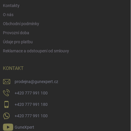
Kontakty
O nás
Obchodní podmínky
Provozní doba
Údaje pro platbu
Reklamace a odstoupení od smlouvy
KONTAKT
prodejna
@
gunexpert.cz
+420 777 991 100
+420 777 991 180
+420 777 991 100
GuneXpert