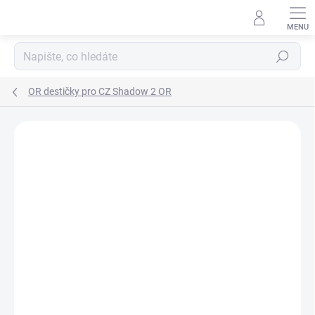
Přejít
na
obsah
Hledat
OR destičky pro CZ Shadow 2 OR
Neohodnoceno
Podrobnosti hodnocení
ZNAČKA:
2BME