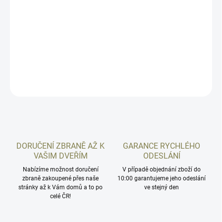
Podkladová destička pro optics ready (OR) modely pistole České
zbrojovky CZ Shadow 2 OR, Shadow 2 Compact OR určena
výhradně pro níže uvedené kolimátory.
DETAILNÍ INFORMACE
ZEPTAT SE
HLÍDAT
DORUČENÍ ZBRANĚ AŽ K
GARANCE RYCHLÉHO
VAŠIM DVEŘÍM
ODESLÁNÍ
Nabízíme možnost doručení
V případě objednání zboží do
zbraně zakoupené přes naše
10:00 garantujeme jeho odeslání
stránky až k Vám domů a to po
ve stejný den
celé ČR!