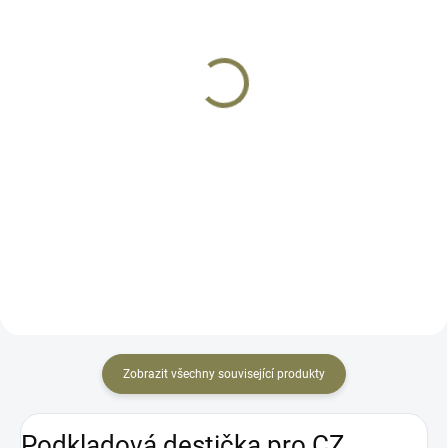
SKLADEM
SKLADEM
Kolimátor Holosun SCS
Kolimátor Holosun
PDP GR
HS507K X2
12 900 Kč
9 890 Kč
Do košíku
Do košíku
Vstupte s kolimátorem SCS-PDP
HS507K X2 je určen výhradně pro
GR do nové éry zaměřovačů.
pistole. Velmi malá velikost
HOLOSUN představuje
vhodná pro zbraně s přípravou
nejpokročilejší kolimátor, který
na kolimátor. Bez paralaxy s
kdy vyrobil. Určeno pro zbraně
neomezeným očním reliéfem.
Walther PDP pro přímou montáž
Baterie je uložena z boku v...
na...
Zobrazit všechny související produkty
Podkladová destička pro CZ