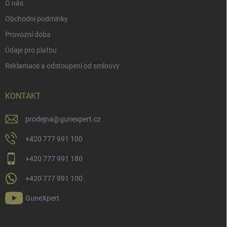
O nás
Obchodní podmínky
Provozní doba
Údaje pro platbu
Reklamace a odstoupení od smlouvy
KONTAKT
prodejna
@
gunexpert.cz
+420 777 991 100
+420 777 991 180
+420 777 991 100
GuneXpert