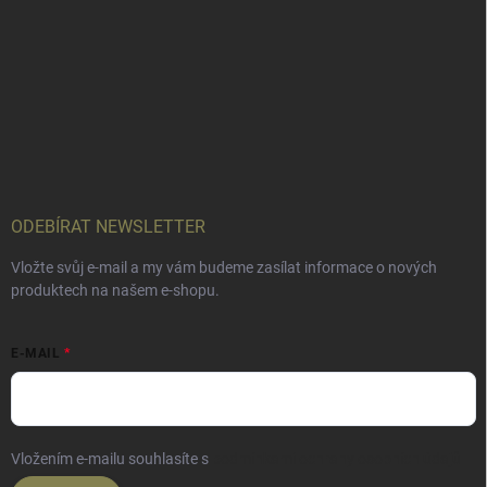
ODEBÍRAT NEWSLETTER
Vložte svůj e-mail a my vám budeme zasílat informace o nových
produktech na našem e-shopu.
E-MAIL
Vložením e-mailu souhlasíte s
podmínkami ochrany osobních údajů