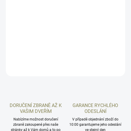
−
+
Přidat do košíku
Podkladová destička pro optics ready (OR) modely pistole České
zbrojovky CZ Shadow 2 OR určena výhradně pro níže uvedené
kolimátory.
DETAILNÍ INFORMACE
ZEPTAT SE
HLÍDAT
DORUČENÍ ZBRANĚ AŽ K
GARANCE RYCHLÉHO
VAŠIM DVEŘÍM
ODESLÁNÍ
Nabízíme možnost doručení
V případě objednání zboží do
zbraně zakoupené přes naše
10:00 garantujeme jeho odeslání
stránky až k Vám domů a to po
ve stejný den