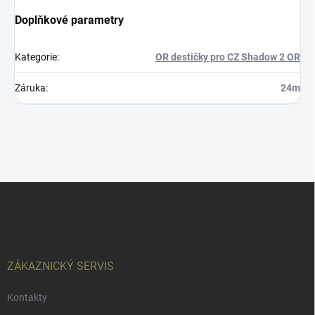
Doplňkové parametry
Kategorie
:
OR destičky pro CZ Shadow 2 OR
Záruka
:
24m
Z
á
p
a
t
í
ZÁKAZNICKÝ SERVIS
Kontakty