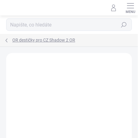
Přejít
na
obsah
Hledat
OR destičky pro CZ Shadow 2 OR
Neohodnoceno
Podrobnosti hodnocení
ZNAČKA:
EVOARMS