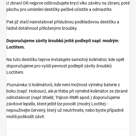
U zbraní OR nejprve odšroubujete krycí víko závěru na zbrani, poté
plochu pro umístění destičky pečlivě očistíte a odmastíte.
Pak již stačí nainstalovat příslušnou podkladovou destičku a
řádně dotáhnout přiloženými šroubky.
Doporučujeme závity šroubků ještě podlepit např. modrým
Loctitem.
Na tuto destičku teprve instalujete samotný kolimátor, kde opět
doporučujeme pro vyšší pevnost podlepit závity šroubků
Loctitem.
Poznámka:
U kolimátorů, kde není možnost výměny baterie z
boku (např. Holosun), ale je třeba při výměně kolimátor ze zbraně
odinstalovat (např.Shield, Trijicon RMR apod.) doporučujeme
závitové lepidlo, které ještě lze povolit (modrý Loctite) -
nepoužívejte červený, který už neutrhnete, nebo byste případně
mohli poškodit závit.