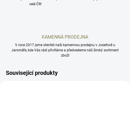
celé ČR!
KAMENNÁ PRODEJNA
V roce 2017 jsme otevřeli naši kamennou prodejnu v Josefově u
Jaroměře, kde Vás rádi přivítáme a předvedeme náš široký sortiment
zboží
Související produkty
SCSPDP
HS507K X2