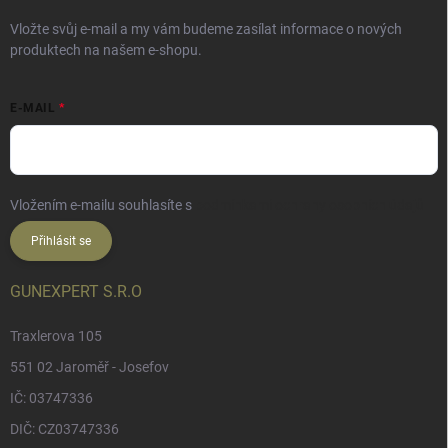
Vložte svůj e-mail a my vám budeme zasílat informace o nových
produktech na našem e-shopu.
E-MAIL
Vložením e-mailu souhlasíte s
podmínkami ochrany osobních údajů
Přihlásit se
GUNEXPERT S.R.O
Traxlerova 105
551 02 Jaroměř - Josefov
IČ: 03747336
DIČ: CZ03747336