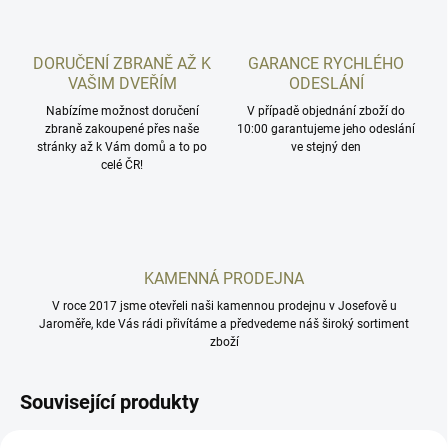
DORUČENÍ ZBRANĚ AŽ K
GARANCE RYCHLÉHO
VAŠIM DVEŘÍM
ODESLÁNÍ
Nabízíme možnost doručení
V případě objednání zboží do
zbraně zakoupené přes naše
10:00 garantujeme jeho odeslání
stránky až k Vám domů a to po
ve stejný den
celé ČR!
KAMENNÁ PRODEJNA
V roce 2017 jsme otevřeli naši kamennou prodejnu v Josefově u
Jaroměře, kde Vás rádi přivítáme a předvedeme náš široký sortiment
zboží
Související produkty