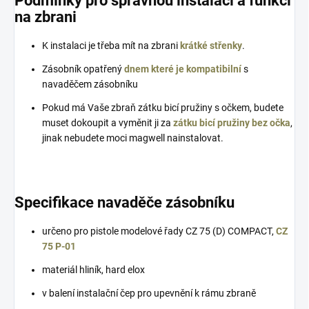
Podmínky pro správnou instalaci a funkci
na zbrani
K instalaci je třeba mít na zbrani
krátké střenky
.
Zásobník opatřený
dnem které je kompatibilní
s
navaděčem zásobníku
Pokud má Vaše zbraň zátku bicí pružiny s očkem, budete
muset dokoupit a vyměnit ji za
zátku bicí pružiny bez očka
,
jinak nebudete moci magwell nainstalovat.
Specifikace navaděče zásobníku
určeno pro pistole modelové řady CZ 75 (D) COMPACT,
CZ
75 P-01
materiál hliník, hard elox
v balení instalační čep pro upevnění k rámu zbraně