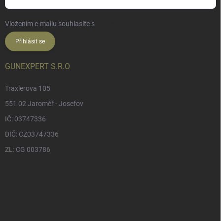
Vložením e-mailu souhlasíte s
podmínkami ochrany osobních údajů
Přihlásit se
GUNEXPERT S.R.O
Traxlerova 105
551 02 Jaroměř - Josefov
IČ: 03747336
DIČ: CZ03747336
ZL: CG 003786