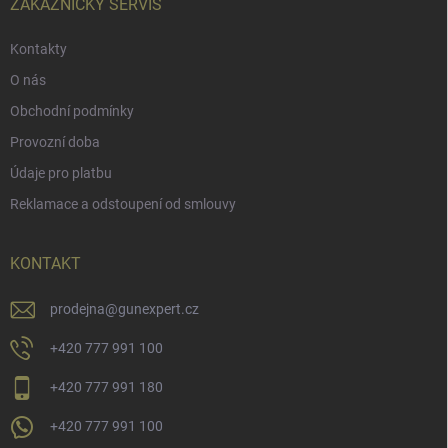
í
ZÁKAZNICKÝ SERVIS
Kontakty
O nás
Obchodní podmínky
Provozní doba
Údaje pro platbu
Reklamace a odstoupení od smlouvy
KONTAKT
prodejna
@
gunexpert.cz
+420 777 991 100
+420 777 991 180
+420 777 991 100