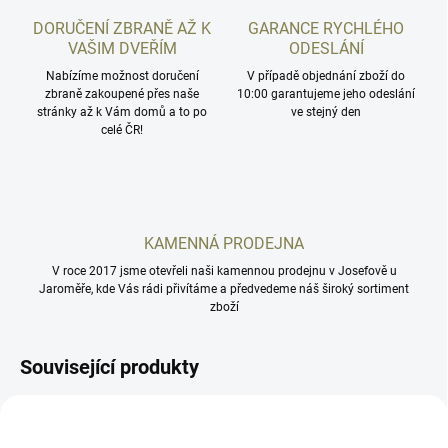
DORUČENÍ ZBRANĚ AŽ K
GARANCE RYCHLÉHO
VAŠIM DVEŘÍM
ODESLÁNÍ
Nabízíme možnost doručení
V případě objednání zboží do
zbraně zakoupené přes naše
10:00 garantujeme jeho odeslání
stránky až k Vám domů a to po
ve stejný den
celé ČR!
KAMENNÁ PRODEJNA
V roce 2017 jsme otevřeli naši kamennou prodejnu v Josefově u
Jaroměře, kde Vás rádi přivítáme a předvedeme náš široký sortiment
zboží
Související produkty
1091-1244
MCZ1-BL