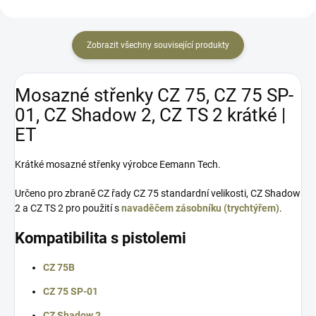
Zobrazit všechny související produkty
Mosazné střenky CZ 75, CZ 75 SP-
01, CZ Shadow 2, CZ TS 2 krátké |
ET
Krátké mosazné střenky výrobce Eemann Tech.
Určeno pro zbraně CZ řady CZ 75 standardní velikosti, CZ Shadow
2 a CZ TS 2 pro použití s
navaděčem zásobníku (trychtýřem)
.
Kompatibilita s pistolemi
CZ 75B
CZ 75 SP-01
CZ Shadow 2