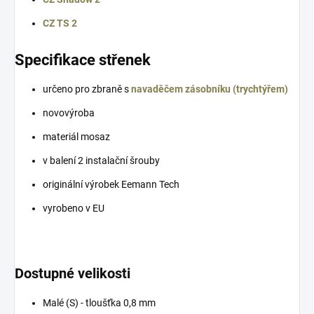
CZ TS 2
Specifikace střenek
určeno pro zbraně s
navaděčem zásobníku (trychtýřem)
novovýroba
materiál mosaz
v balení 2 instalační šrouby
originální výrobek Eemann Tech
vyrobeno v EU
Dostupné velikosti
Malé (S) - tloušťka 0,8 mm