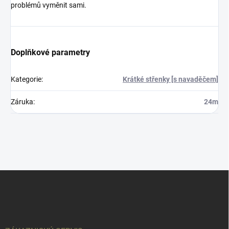
problémů vyměnit sami.
Doplňkové parametry
Kategorie
:
Krátké střenky [s navaděčem]
Záruka
:
24m
Z
á
p
a
t