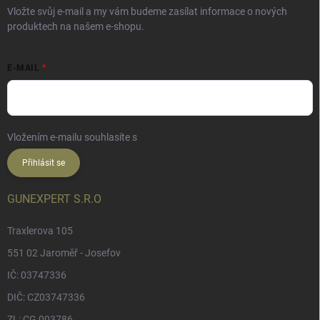
Vložte svůj e-mail a my vám budeme zasílat informace o nových
produktech na našem e-shopu.
E-MAIL
Vložením e-mailu souhlasíte s
podmínkami ochrany osobních údajů
Přihlásit se
GUNEXPERT S.R.O
Traxlerova 105
551 02 Jaroměř - Josefov
IČ: 03747336
DIČ: CZ03747336
ZL: CG 003786