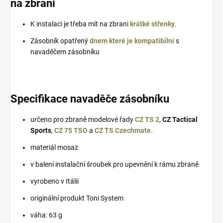
na zbrani
K instalaci je třeba mít na zbrani
krátké střenky
.
Zásobník opatřený
dnem které je kompatibilní
s
navaděčem zásobníku
Specifikace navaděče zásobníku
určeno pro zbraně modelové řady
CZ TS 2
,
CZ Tactical
Sports
,
CZ 75 TSO
a
CZ TS Czechmate.
materiál mosaz
v balení instalační šroubek pro upevnění k rámu zbraně
vyrobeno v Itálii
originální produkt Toni System
váha: 63 g