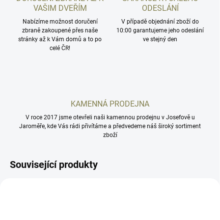
VAŠIM DVEŘÍM
ODESLÁNÍ
Nabízíme možnost doručení
V případě objednání zboží do
zbraně zakoupené přes naše
10:00 garantujeme jeho odeslání
stránky až k Vám domů a to po
ve stejný den
celé ČR!
KAMENNÁ PRODEJNA
V roce 2017 jsme otevřeli naši kamennou prodejnu v Josefově u
Jaroměře, kde Vás rádi přivítáme a předvedeme náš široký sortiment
zboží
Související produkty
GCZP01C-GR
GCZ3DC-BL