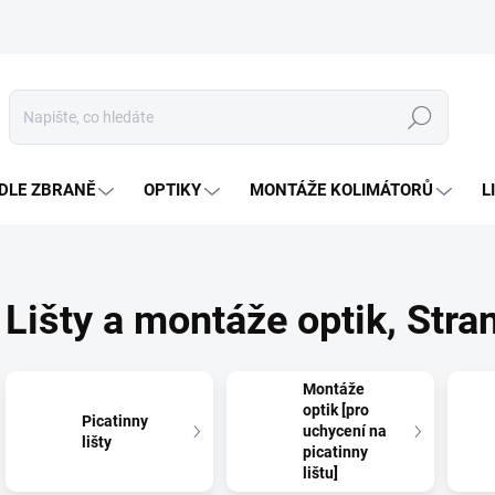
Hledat
DLE ZBRANĚ
OPTIKY
MONTÁŽE KOLIMÁTORŮ
L
Lišty a montáže optik
, Stra
Montáže
optik [pro
Picatinny
uchycení na
lišty
picatinny
lištu]