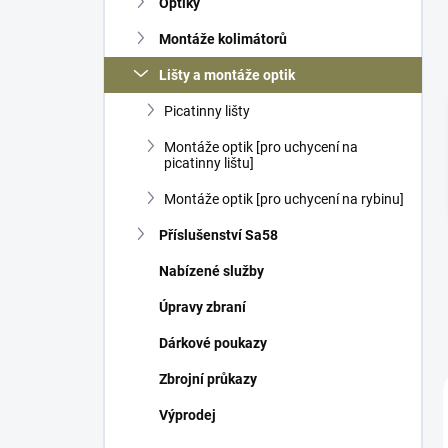
Optiky
í
p
Montáže kolimátorů
a
n
Lišty a montáže optik
e
Picatinny lišty
l
Montáže optik [pro uchycení na
picatinny lištu]
Montáže optik [pro uchycení na rybinu]
Příslušenství Sa58
Nabízené služby
Úpravy zbraní
Dárkové poukazy
Zbrojní průkazy
Výprodej