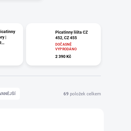
icatinny
Picatinny lišta CZ
ry |
452, CZ 455
R
DOČASNĚ
VYPRODÁNO
2 390 Kč
69
položek celkem
VANĚJŠÍ
0180-01
4041-0180-03