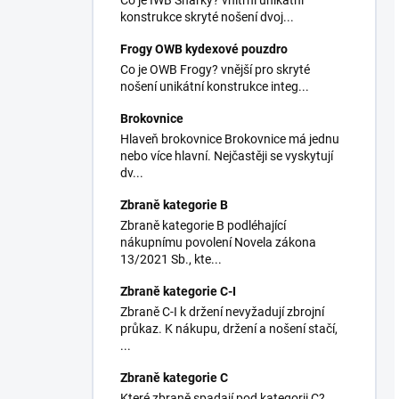
Co je IWB Sharky? vnitřní unikátní
konstrukce skryté nošení dvoj...
Frogy OWB kydexové pouzdro
Co je OWB Frogy? vnější pro skryté
nošení unikátní konstrukce integ...
Brokovnice
Hlaveň brokovnice Brokovnice má jednu
nebo více hlavní. Nejčastěji se vyskytují
dv...
Zbraně kategorie B
Zbraně kategorie B podléhající
nákupnímu povolení Novela zákona
13/2021 Sb., kte...
Zbraně kategorie C-I
Zbraně C-I k držení nevyžadují zbrojní
průkaz. K nákupu, držení a nošení stačí,
...
Zbraně kategorie C
Které zbraně spadají pod kategorii C?