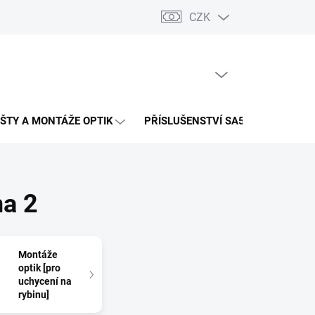
CZK
PRÁZDNÝ KOŠÍK
NÁKUPNÍ
KOŠÍK
IŠTY A MONTÁŽE OPTIK
PŘÍSLUŠENSTVÍ SA58
na 2
Montáže
optik [pro
uchycení na
rybinu]