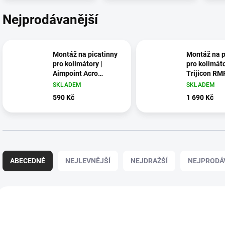
Nejprodávanější
Montáž na picatinny
Montáž na p
pro kolimátory |
pro kolimáto
Aimpoint Acro
Trijicon RM
footprint
footprint
SKLADEM
SKLADEM
590 Kč
1 690 Kč
Ř
a
ABECEDNĚ
NEJLEVNĚJŠÍ
NEJDRAŽŠÍ
NEJPRODÁ
z
e
n
V
í
ý
4041-0350-01
4041-
p
p
r
i