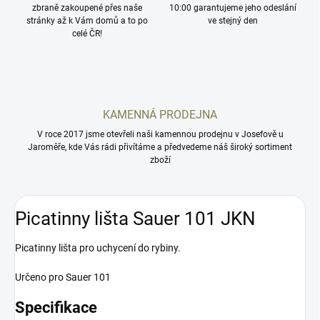
zbraně zakoupené přes naše
10:00 garantujeme jeho odeslání
stránky až k Vám domů a to po
ve stejný den
celé ČR!
KAMENNÁ PRODEJNA
V roce 2017 jsme otevřeli naši kamennou prodejnu v Josefově u
Jaroměře, kde Vás rádi přivítáme a předvedeme náš široký sortiment
zboží
Picatinny lišta Sauer 101 JKN
Picatinny lišta pro uchycení do rybiny.
Určeno pro Sauer 101
Specifikace