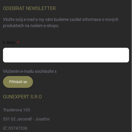
ODEBÍRAT NEWSLETTER
Vložte svůj e-mail a my vám budeme zasílat informace o nových
produktech na našem e-shopu.
E-MAIL
Vložením e-mailu souhlasíte s
podmínkami ochrany osobních údajů
Přihlásit se
GUNEXPERT S.R.O
Traxlerova 105
551 02 Jaroměř - Josefov
IČ: 03747336