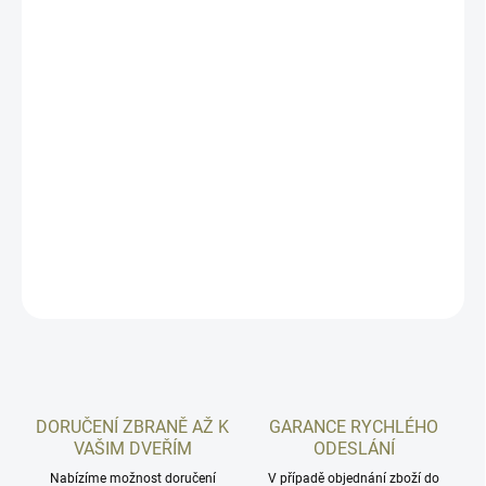
10.8.2026
MOŽNOSTI
DORUČENÍ
−
+
Přidat do košíku
Picatinny lišta pro uchycení do rybiny. Materiál - nerezová ocel,
černěno.
DETAILNÍ INFORMACE
ZEPTAT SE
HLÍDAT
DORUČENÍ ZBRANĚ AŽ K
GARANCE RYCHLÉHO
VAŠIM DVEŘÍM
ODESLÁNÍ
Nabízíme možnost doručení
V případě objednání zboží do