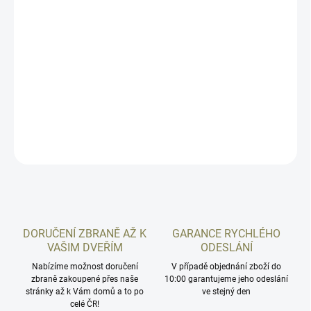
−
+
Přidat do košíku
Picatinny lišta pro uchycení do rybiny. Materiál - nerezová ocel,
černěno.
DETAILNÍ INFORMACE
ZEPTAT SE
HLÍDAT
DORUČENÍ ZBRANĚ AŽ K
GARANCE RYCHLÉHO
VAŠIM DVEŘÍM
ODESLÁNÍ
Nabízíme možnost doručení
V případě objednání zboží do
zbraně zakoupené přes naše
10:00 garantujeme jeho odeslání
stránky až k Vám domů a to po
ve stejný den
celé ČR!