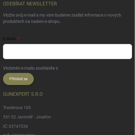
ODEBÍRAT NEWSLETTER
Vložte svůj e-mail a my vám budeme zasílat informace o nových
produktech na našem e-shopu.
E-MAIL
Vložením e-mailu souhlasíte s
podmínkami ochrany osobních údajů
Přihlásit se
GUNEXPERT S.R.O
Traxlerova 105
551 02 Jaroměř - Josefov
IČ: 03747336