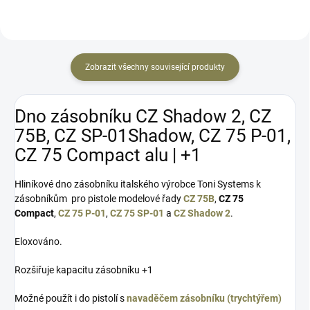
do...
Zobrazit všechny související produkty
Dno zásobníku CZ Shadow 2, CZ
75B, CZ SP-01Shadow, CZ 75 P-01,
CZ 75 Compact alu | +1
Hliníkové dno zásobníku italského výrobce Toni Systems k
zásobníkům pro pistole modelové řady
CZ 75B
,
CZ 75
Compact
,
CZ 75 P-01
,
CZ 75 SP-01
a
CZ Shadow 2
.
Eloxováno.
Rozšiřuje kapacitu zásobníku +1
Možné použít i do pistolí s
navaděčem zásobníku (trychtýřem)