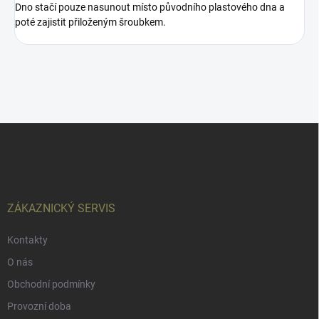
Dno stačí pouze nasunout místo původního plastového dna a
poté zajistit přiloženým šroubkem.
Z
á
p
a
t
í
ZÁKAZNICKÝ SERVIS
Kontakty
O nás
Obchodní podmínky
Provozní doba