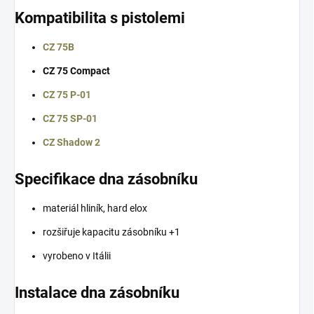
Kompatibilita s pistolemi
CZ 75B
CZ 75 Compact
CZ 75 P-01
CZ 75 SP-01
CZ Shadow 2
Specifikace dna zásobníku
materiál hliník, hard elox
rozšiřuje kapacitu zásobníku +1
vyrobeno v Itálii
Instalace dna zásobníku