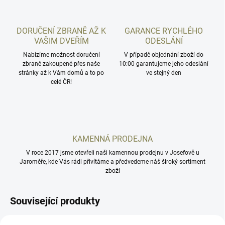
DORUČENÍ ZBRANĚ AŽ K
GARANCE RYCHLÉHO
VAŠIM DVEŘÍM
ODESLÁNÍ
Nabízíme možnost doručení
V případě objednání zboží do
zbraně zakoupené přes naše
10:00 garantujeme jeho odeslání
stránky až k Vám domů a to po
ve stejný den
celé ČR!
KAMENNÁ PRODEJNA
V roce 2017 jsme otevřeli naši kamennou prodejnu v Josefově u
Jaroměře, kde Vás rádi přivítáme a předvedeme náš široký sortiment
zboží
Související produkty