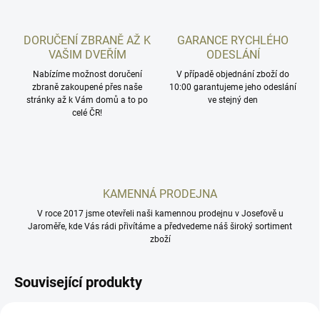
DORUČENÍ ZBRANĚ AŽ K
GARANCE RYCHLÉHO
VAŠIM DVEŘÍM
ODESLÁNÍ
Nabízíme možnost doručení
V případě objednání zboží do
zbraně zakoupené přes naše
10:00 garantujeme jeho odeslání
stránky až k Vám domů a to po
ve stejný den
celé ČR!
KAMENNÁ PRODEJNA
V roce 2017 jsme otevřeli naši kamennou prodejnu v Josefově u
Jaroměře, kde Vás rádi přivítáme a předvedeme náš široký sortiment
zboží
Související produkty