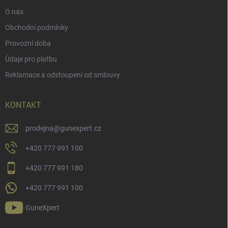
O nás
Obchodní podmínky
Provozní doba
Údaje pro platbu
Reklamace a odstoupení od smlouvy
KONTAKT
prodejna
@
gunexpert.cz
+420 777 991 100
+420 777 991 180
+420 777 991 100
GuneXpert