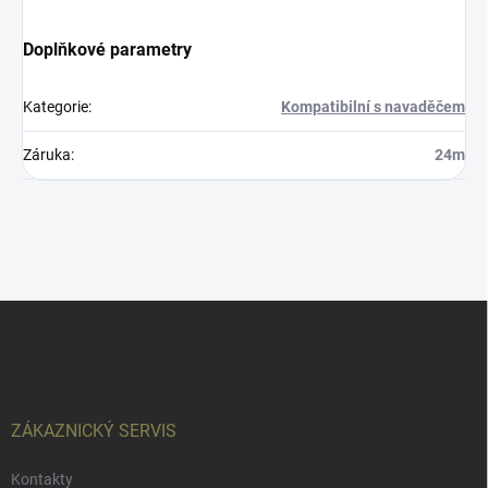
Doplňkové parametry
Kategorie
:
Kompatibilní s navaděčem
Záruka
:
24m
Z
á
p
a
t
í
ZÁKAZNICKÝ SERVIS
Kontakty