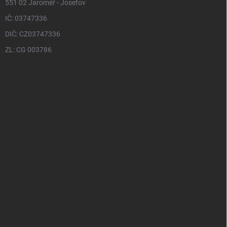
551 02 Jaroměř - Josefov
IČ: 03747336
DIČ: CZ03747336
ZL: CG 003786