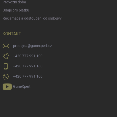
Provozní doba
Údaje pro platbu
Reklamace a odstoupení od smlouvy
KONTAKT
prodejna
@
gunexpert.cz
+420 777 991 100
+420 777 991 180
+420 777 991 100
GuneXpert