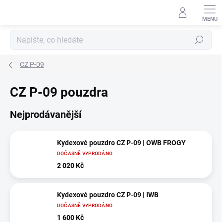
Přejít
na
obsah
Hledat
CZ P-09
CZ P-09 pouzdra
Nejprodávanější
Kydexové pouzdro CZ P-09 | OWB FROGY
DOČASNĚ VYPRODÁNO
2 020 Kč
Kydexové pouzdro CZ P-09 | IWB
DOČASNĚ VYPRODÁNO
1 600 Kč