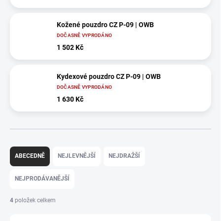
Kožené pouzdro CZ P-09 | OWB
DOČASNĚ VYPRODÁNO
1 502 Kč
Kydexové pouzdro CZ P-09 | OWB
DOČASNĚ VYPRODÁNO
1 630 Kč
Ř
a
ABECEDNĚ
NEJLEVNĚJŠÍ
NEJDRAŽŠÍ
z
e
NEJPRODÁVANĚJŠÍ
n
í
4
položek celkem
p
r