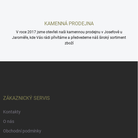
ý
p
i
s
KAMENNÁ PRODEJNA
u
V roce 2017 jsme otevřeli naši kamennou prodejnu v Josefově u
Jaroměře, kde Vás rádi přivítáme a předvedeme náš široký sortiment
zboží
Z
á
p
a
t
í
ZÁKAZNICKÝ SERVIS
Kontakty
O nás
Obchodní podmínky