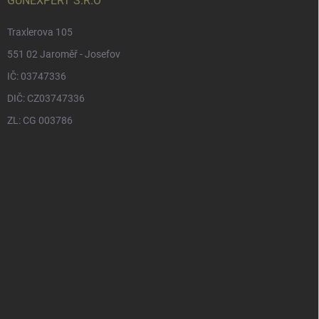
GUNEXPERT S.R.O
Traxlerova 105
551 02 Jaroměř - Josefov
IČ: 03747336
DIČ: CZ03747336
ZL: CG 003786