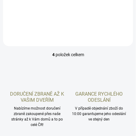
Kydexové pouzdro k umístění zbraně z vnější strany opasku pro CZ P-
09. Tenké, s otevřeným spodkem, s průvleky k opasku o šířce 40 mm.
Pro praváka, s polovičním sweatguardem....
4
položek celkem
O
v
l
á
d
a
c
DORUČENÍ ZBRANĚ AŽ K
GARANCE RYCHLÉHO
í
VAŠIM DVEŘÍM
ODESLÁNÍ
p
r
Nabízíme možnost doručení
V případě objednání zboží do
zbraně zakoupené přes naše
v
10:00 garantujeme jeho odeslání
stránky až k Vám domů a to po
ve stejný den
k
celé ČR!
y
v