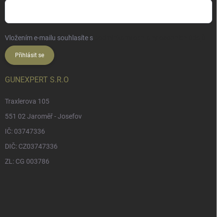
Vložením e-mailu souhlasíte s
podmínkami ochrany osobních údajů
Přihlásit se
GUNEXPERT S.R.O
Traxlerova 105
551 02 Jaroměř - Josefov
IČ: 03747336
DIČ: CZ03747336
ZL: CG 003786