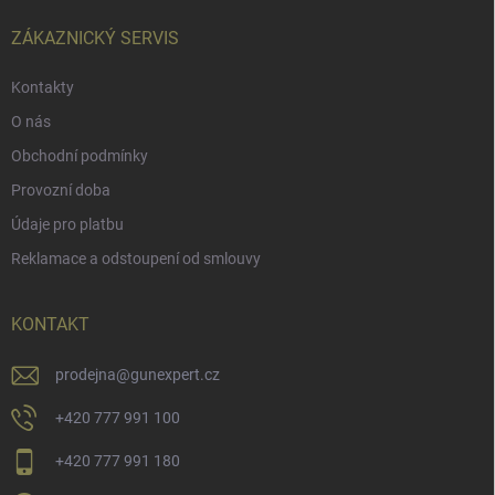
t
í
ZÁKAZNICKÝ SERVIS
Kontakty
O nás
Obchodní podmínky
Provozní doba
Údaje pro platbu
Reklamace a odstoupení od smlouvy
KONTAKT
prodejna
@
gunexpert.cz
+420 777 991 100
+420 777 991 180