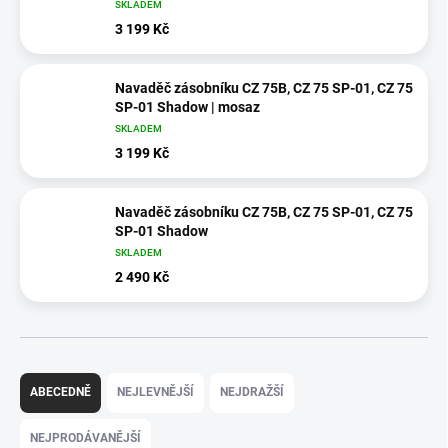
SKLADEM
3 199 Kč
Navaděč zásobníku CZ 75B, CZ 75 SP-01, CZ 75
SP-01 Shadow | mosaz
SKLADEM
3 199 Kč
Navaděč zásobníku CZ 75B, CZ 75 SP-01, CZ 75
SP-01 Shadow
SKLADEM
2 490 Kč
Ř
a
ABECEDNĚ
NEJLEVNĚJŠÍ
NEJDRAŽŠÍ
z
e
NEJPRODÁVANĚJŠÍ