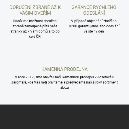
c
DORUČENÍ ZBRANĚ AŽ K
GARANCE RYCHLÉHO
í
VAŠIM DVEŘÍM
ODESLÁNÍ
p
r
Nabízíme možnost doručení
V případě objednání zboží do
zbraně zakoupené přes naše
v
10:00 garantujeme jeho odeslání
stránky až k Vám domů a to po
ve stejný den
k
celé ČR!
y
v
ý
p
i
s
KAMENNÁ PRODEJNA
u
V roce 2017 jsme otevřeli naši kamennou prodejnu v Josefově u
Jaroměře, kde Vás rádi přivítáme a předvedeme náš široký sortiment
zboží
Z
á
p
a