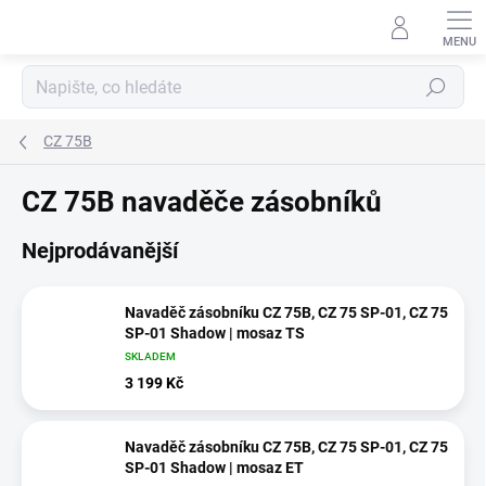
Přejít
na
obsah
Hledat
CZ 75B
CZ 75B navaděče zásobníků
Nejprodávanější
Navaděč zásobníku CZ 75B, CZ 75 SP-01, CZ 75
SP-01 Shadow | mosaz TS
SKLADEM
3 199 Kč
Navaděč zásobníku CZ 75B, CZ 75 SP-01, CZ 75
SP-01 Shadow | mosaz ET