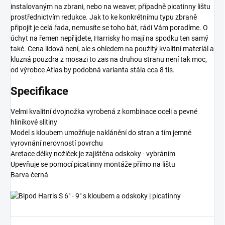
instalovaným na zbrani, nebo na weaver, případně picatinny lištu
prostřednictvím redukce. Jak to ke konkrétnímu typu zbraně
připojit je celá řada, nemusíte se toho bát, rádi Vám poradíme. O
úchyt na řemen nepřijdete, Harrisky ho mají na spodku ten samý
také. Cena lidová není, ale s ohledem na použitý kvalitní materiál a
kluzná pouzdra z mosazi to zas na druhou stranu není tak moc,
od výrobce Atlas by podobná varianta stála cca 8 tis.
Specifikace
Velmi kvalitní dvojnožka vyrobená z kombinace oceli a pevné
hliníkové slitiny
Model s kloubem umožňuje naklánění do stran a tím jemné
vyrovnání nerovností povrchu
Aretace délky nožiček je zajištěna odskoky - vybráním
Upevňuje se pomocí picatinny montáže přímo na lištu
Barva černá