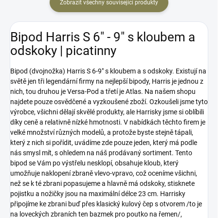
Zobrazit všechny související produkty
Bipod Harris S 6" - 9" s kloubem a
odskoky | picatinny
Bipod (dvojnožka) Harris S 6-9" s kloubem a s odskoky. Existují na
světě jen tři legendární firmy na nejlepší bipody, Harris je jednou z
nich, tou druhou je Versa-Pod a třetí je Atlas. Na našem shopu
najdete pouze osvědčené a vyzkoušené zboží. Ozkoušeli jsme tyto
výrobce, všichni dělají skvělé produkty, ale Harrisky jsme si oblíbili
díky ceně a relativně nízké hmotnosti. V nabídkách těchto firem je
velké množství různých modelů, a protože byste stejně tápali,
který z nich si pořídit, uvádíme zde pouze jeden, který má podle
nás smysl mít, s ohledem na náš prodávaný sortiment. Tento
bipod se Vám po výstřelu nesklopí, obsahuje kloub, který
umožňuje naklopení zbraně vlevo-vpravo, což oceníme všichni,
než se k té zbrani popasujeme a hlavně má odskoky, stisknete
pojistku a nožičky jsou na maximální délce 23 cm. Harrisky
připojíme ke zbrani buď přes klasický kulový čep s otvorem /to je
na loveckých zbraních ten bazmek pro poutko na řemen/,