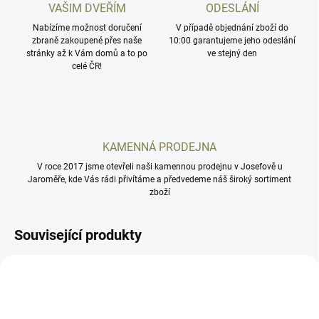
VAŠIM DVEŘÍM
ODESLÁNÍ
Nabízíme možnost doručení
V případě objednání zboží do
zbraně zakoupené přes naše
10:00 garantujeme jeho odeslání
stránky až k Vám domů a to po
ve stejný den
celé ČR!
KAMENNÁ PRODEJNA
V roce 2017 jsme otevřeli naši kamennou prodejnu v Josefově u
Jaroměře, kde Vás rádi přivítáme a předvedeme náš široký sortiment
zboží
Související produkty
AD8746__22
AB107