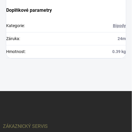
Doplňkové parametry
Kategorie
:
Bipody
Záruka
:
24m
Hmotnost
:
0.39 kg
Z
á
p
a
t
í
ZÁKAZNICKÝ SERVIS