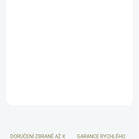
MOŽNOSTI
DORUČENÍ
−
+
Přidat do košíku
Bipod (dvojnožka) Harris S 6-9" s kloubem a s odskoky. Model s
adaptérem na picatinny lištu. Tento bipod se Vám po výstřelu
nesklopí, obsahuje kloub, který umožňuje naklopení zbraně vlevo-
vpravo, což oceníme všichni, než se k té zbrani popasujeme a
hlavně má odskoky, stisknete pojistku a nožičky jsou na maximální
délce 23 cm.
DETAILNÍ INFORMACE
ZEPTAT SE
HLÍDAT
DORUČENÍ ZBRANĚ AŽ K
GARANCE RYCHLÉHO