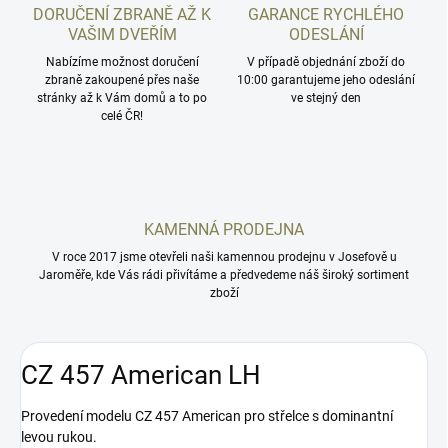
DORUČENÍ ZBRANĚ AŽ K
GARANCE RYCHLÉHO
VAŠIM DVEŘÍM
ODESLÁNÍ
Nabízíme možnost doručení
V případě objednání zboží do
zbraně zakoupené přes naše
10:00 garantujeme jeho odeslání
stránky až k Vám domů a to po
ve stejný den
celé ČR!
KAMENNÁ PRODEJNA
V roce 2017 jsme otevřeli naši kamennou prodejnu v Josefově u
Jaroměře, kde Vás rádi přivítáme a předvedeme náš široký sortiment
zboží
CZ 457 American LH
Provedení modelu CZ 457 American pro střelce s dominantní
levou rukou.