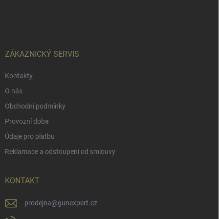
Z
á
p
a
t
í
ZÁKAZNICKÝ SERVIS
Kontakty
O nás
Obchodní podmínky
Provozní doba
Údaje pro platbu
Reklamace a odstoupení od smlouvy
KONTAKT
prodejna
@
gunexpert.cz