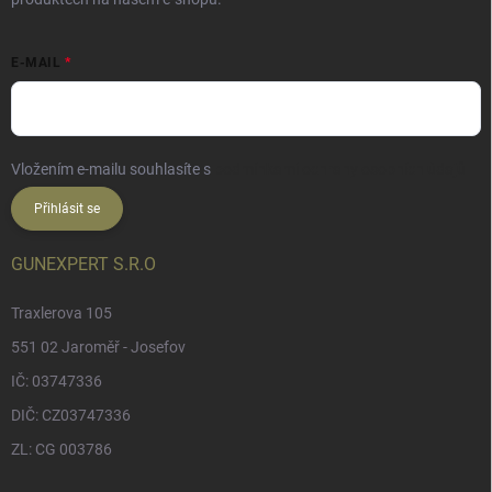
E-MAIL
Vložením e-mailu souhlasíte s
podmínkami ochrany osobních údajů
Přihlásit se
GUNEXPERT S.R.O
Traxlerova 105
551 02 Jaroměř - Josefov
IČ: 03747336
DIČ: CZ03747336
ZL: CG 003786