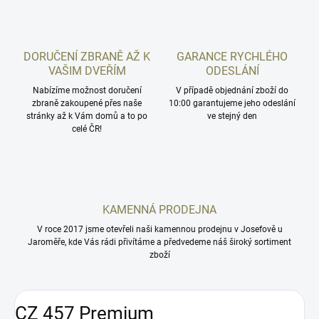
DORUČENÍ ZBRANĚ AŽ K
GARANCE RYCHLÉHO
VAŠIM DVEŘÍM
ODESLÁNÍ
Nabízíme možnost doručení
V případě objednání zboží do
zbraně zakoupené přes naše
10:00 garantujeme jeho odeslání
stránky až k Vám domů a to po
ve stejný den
celé ČR!
KAMENNÁ PRODEJNA
V roce 2017 jsme otevřeli naši kamennou prodejnu v Josefově u
Jaroměře, kde Vás rádi přivítáme a předvedeme náš široký sortiment
zboží
CZ 457 Premium