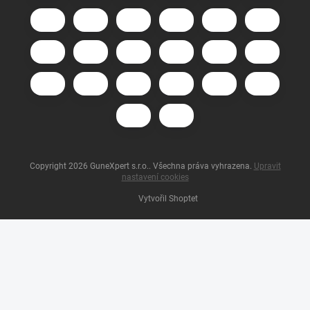
Copyright 2026
GuneXpert s.r.o.
. Všechna práva vyhrazena.
Upravit
nastavení cookies
Vytvořil Shoptet