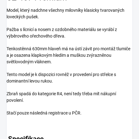
Model, který nadchne všechny milovníky klasicky tvarovaných
loveckých pušek.
Pažba s lícnicí a nosem z ozdobného materiálu se vyrábí z
výběrového ořechového dřeva.
Tenkostěnná 630mm hlaveň má na ústí závit pro montáž tlumiče
a je osazena klapkovým hledím a muškou zvýrazněnou
světlovodným vláknem.
Tento model je k dispozici rovněž v provedení pro střelce s
dominantní levou rukou.
Zbraň spadá do kategorie R4, není tedy třeba mít nákupní
povolení.
Stačí pouze následná registrace u PČR.
Specifikace