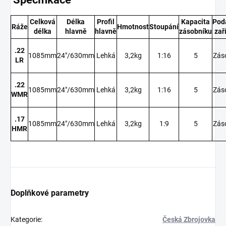
Celková
Délka
Profil
Kapacita
Pod
Ráže
Hmotnost
Stoupání
délka
hlavně
hlavně
zásobníku
zař
.22
1085mm
24"/630mm
Lehká
3,2kg
1:16
5
Zás
LR
.22
1085mm
24"/630mm
Lehká
3,2kg
1:16
5
Zás
WMR
.17
1085mm
24"/630mm
Lehká
3,2kg
1:9
5
Zás
HMR
Doplňkové parametry
Kategorie
:
Česká Zbrojovka