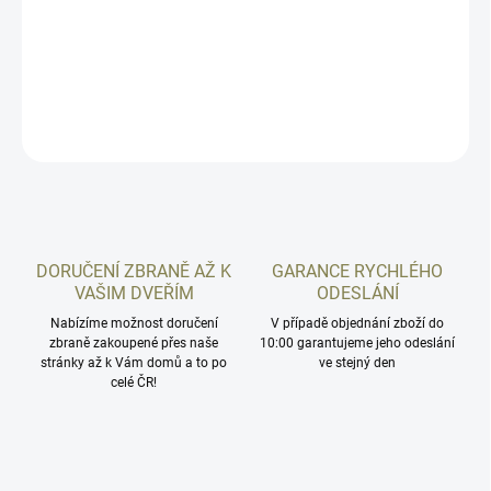
Arms pro pistole modelové řady CZ P-10 verze OR (Optics Ready)
mimo model M
DETAILNÍ INFORMACE
ZEPTAT SE
HLÍDAT
DORUČENÍ ZBRANĚ AŽ K
GARANCE RYCHLÉHO
VAŠIM DVEŘÍM
ODESLÁNÍ
Nabízíme možnost doručení
V případě objednání zboží do
zbraně zakoupené přes naše
10:00 garantujeme jeho odeslání
stránky až k Vám domů a to po
ve stejný den
celé ČR!