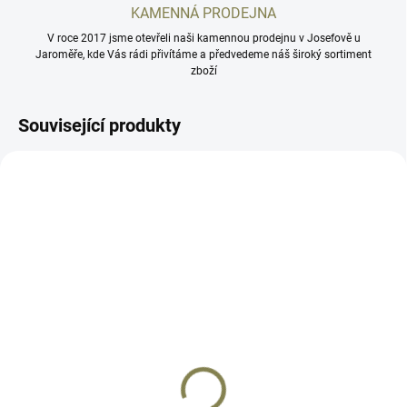
KAMENNÁ PRODEJNA
V roce 2017 jsme otevřeli naši kamennou prodejnu v Josefově u
Jaroměře, kde Vás rádi přivítáme a předvedeme náš široký sortiment
zboží
Související produkty
AZ007BK
1091-1187-02
DOČASNĚ VYPRODÁNO
SKLADEM
Hliníkové střenky CZ 75,
Hliníkové střenky CZ 75
CZ 85, CZ Shadow 2, CZ
Compact, CZ 75 P-01 |
TS 2 | AZ černé
logo CZUB
1 788 Kč
2 532 Kč