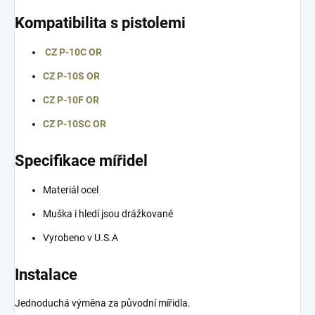
Kompatibilita s pistolemi
CZ P-10C
OR
CZ P-10S
OR
CZ P-10F
OR
CZ P-10SC
OR
Specifikace mířidel
Materiál ocel
Muška i hledí jsou drážkované
Vyrobeno v U.S.A
Instalace
Jednoduchá výměna za původní mířidla.