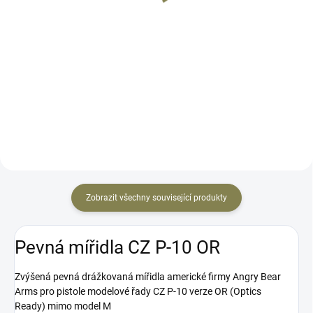
Do košíku
Detail
Dlouhé černé hliníkové střenky z
Dlouhé hliníkové střenky z České
dílny Antonína Zendla. Určeno
Zbrojovky Uherský brod s logem
pro zbraně CZ řady CZ 75
CZUB v černé barvě. Určeno pro
standardní velikosti, CZ TS 2 a CZ
zbraně CZ řady CZ 75 (D)
Shadow 2, které jsou BEZ
COMPACT/CZ 75 P-01, které jsou
trychtýře na zásobníkové šachtě.
BEZ nainstalovaného...
Zobrazit všechny související produkty
Pevná mířidla CZ P-10 OR
Zvýšená pevná drážkovaná mířidla americké firmy Angry Bear
Arms pro pistole modelové řady CZ P-10 verze OR (Optics
Ready) mimo model M