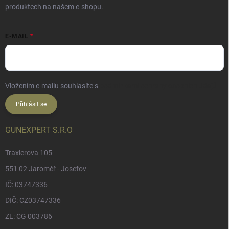
produktech na našem e-shopu.
E-MAIL
Vložením e-mailu souhlasíte s
podmínkami ochrany osobních údajů
Přihlásit se
GUNEXPERT S.R.O
Traxlerova 105
551 02 Jaroměř - Josefov
IČ: 03747336
DIČ: CZ03747336
ZL: CG 003786