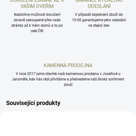
DORUČENÍ ZBRANĚ AŽ K
GARANCE RYCHLÉHO
VAŠIM DVEŘÍM
ODESLÁNÍ
Nabízíme možnost doručení
V případě objednání zboží do
zbraně zakoupené přes naše
10:00 garantujeme jeho odeslání
stránky až k Vám domů a to po
ve stejný den
celé ČR!
KAMENNÁ PRODEJNA
V roce 2017 jsme otevřeli naši kamennou prodejnu v Josefově u
Jaroměře, kde Vás rádi přivítáme a předvedeme náš široký sortiment
zboží
Související produkty
1091-1301-01
GCZH-BL