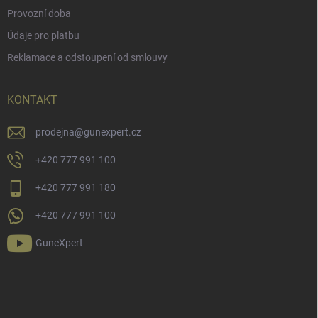
Provozní doba
Údaje pro platbu
Reklamace a odstoupení od smlouvy
KONTAKT
prodejna
@
gunexpert.cz
+420 777 991 100
+420 777 991 180
+420 777 991 100
GuneXpert