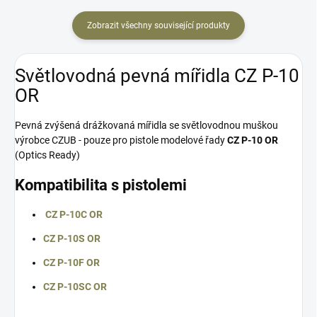
Zobrazit všechny související produkty
Světlovodná pevná mířidla CZ P-10
OR
Pevná zvýšená drážkovaná mířidla se světlovodnou muškou
výrobce CZUB - pouze pro pistole modelové řady
CZ P-10 OR
(Optics Ready)
Kompatibilita s pistolemi
CZ P-10C
OR
CZ P-10S
OR
CZ P-10F
OR
CZ P-10SC
OR