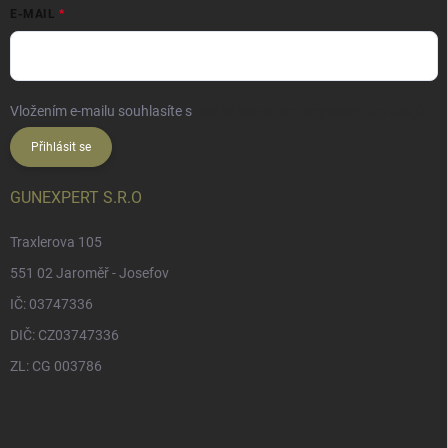
E-MAIL
Vložením e-mailu souhlasíte s
podmínkami ochrany osobních údajů
Přihlásit se
GUNEXPERT S.R.O
Traxlerova 105
551 02 Jaroměř - Josefov
IČ: 03747336
DIČ: CZ03747336
ZL: CG 003786