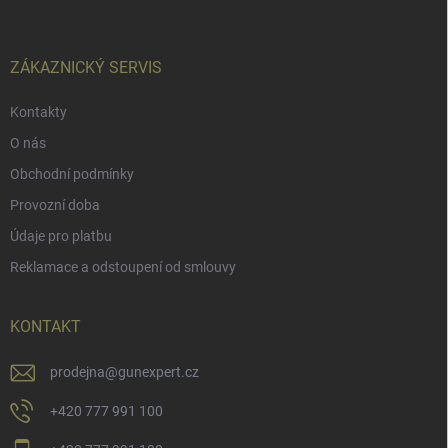
p
a
t
í
ZÁKAZNICKÝ SERVIS
Kontakty
O nás
Obchodní podmínky
Provozní doba
Údaje pro platbu
Reklamace a odstoupení od smlouvy
KONTAKT
prodejna
@
gunexpert.cz
+420 777 991 100