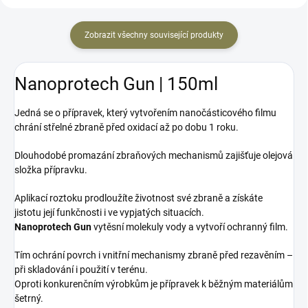
Zobrazit všechny související produkty
Nanoprotech Gun | 150ml
Jedná se o přípravek, který vytvořením nanočásticového filmu
chrání střelné zbraně před oxidací až po dobu 1 roku.
Dlouhodobé promazání zbraňových mechanismů zajišťuje olejová
složka přípravku.
Aplikací roztoku prodloužíte životnost své zbraně a získáte
jistotu její funkčnosti i ve vypjatých situacích.
Nanoprotech Gun
vytěsní molekuly vody a vytvoří ochranný film.
Tím ochrání povrch i vnitřní mechanismy zbraně před rezavěním –
při skladování i použití v terénu.
Oproti konkurenčním výrobkům je přípravek k běžným materiálům
šetrný.