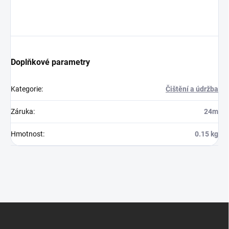
Doplňkové parametry
Kategorie
:
Čištění a údržba
Záruka
:
24m
Hmotnost
:
0.15 kg
Z
á