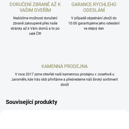
DORUČENÍ ZBRANĚ AŽ K
GARANCE RYCHLÉHO
VAŠIM DVEŘÍM
ODESLÁNÍ
Nabízíme možnost doručení
V případě objednání zboží do
zbraně zakoupené přes naše
10:00 garantujeme jeho odeslání
stránky až k Vám domů a to po
ve stejný den
celé ČR!
KAMENNÁ PRODEJNA
V roce 2017 jsme otevřeli naši kamennou prodejnu v Josefově u
Jaroměře, kde Vás rádi přivítáme a předvedeme náš široký sortiment
zboží
Související produkty
AD7841
AD7843