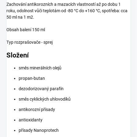
Zachování antikorozních a mazacích vlastností až po dobu 1
roku, odolnost vůči teplotám od -80 °C do +160 °C, spotřeba: cca
50 ml na 1 m2.
Obsah balení 150 ml
Typ rozprašovače - sprej
Složení
směs minerálních olejů
propan-butan
dezodorizovaný parafín
směs cyklických uhlovodíků
antikorozní přísady
antioxidanty
přísady Nanoprotech