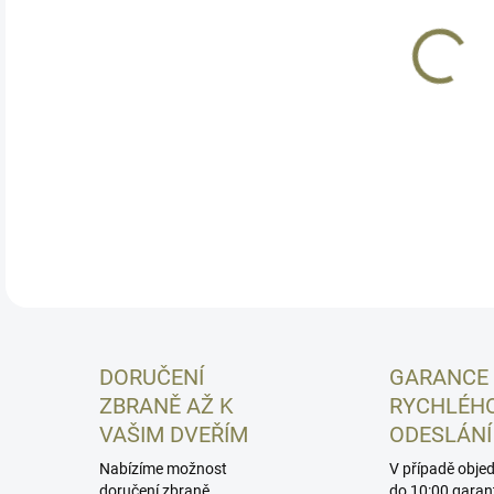
Kož
kůž
str
Vyr
DETA
DORUČENÍ
GARANCE
ZBRANĚ AŽ K
RYCHLÉH
VAŠIM DVEŘÍM
ODESLÁNÍ
Nabízíme možnost
V případě obje
doručení zbraně
do 10:00 garan