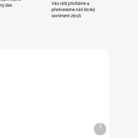
Vás rádi přivítáme a
jný den
předvedeme náš široký
sortiment zboží
R11
AP1554
SKLADEM
DOČASNĚ
VYPRODÁNO
Kydexové
Kydexové
ouzdro CZ 75
pouzdro CZ
D) Compact /
2075 Rami |
CZ P-01 | OWB
Další
2 020 Kč
OWB
produkt
FROGY
1 630 Kč