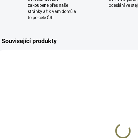
zakoupené přes naše
odeslání ve ste
stránky až k Vám domů a
to po celé ČR!
Související produkty
R05
AP1564
DOČASNĚ
SKLADEM
VYPRODÁNO
Kydexové
Kydexové
pouzdro na 2
p
pouzdro CZ P-
zásobníky CZ
(
10C | OWB
P-10 | OWB
1 400 Kč
FROGY
levák
2 020 Kč