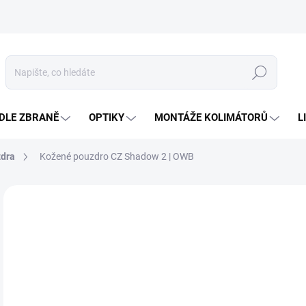
Hledat
DLE ZBRANĚ
OPTIKY
MONTÁŽE KOLIMÁTORŮ
L
dra
Kožené pouzdro CZ Shadow 2 | OWB
Neohodnoceno
Podrobnosti hodnocení
ZNAČKA
1 
Měr
DO
cena
MOŽ