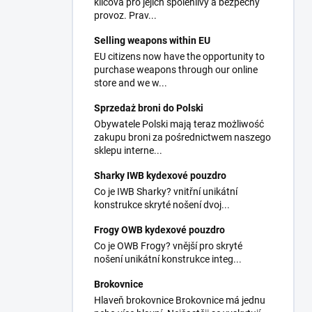
klíčová pro jejich spolehlivý a bezpečný
provoz. Prav...
Selling weapons within EU
EU citizens now have the opportunity to
purchase weapons through our online
store and we w...
Sprzedaż broni do Polski
Obywatele Polski mają teraz możliwość
zakupu broni za pośrednictwem naszego
sklepu interne...
Sharky IWB kydexové pouzdro
Co je IWB Sharky? vnitřní unikátní
konstrukce skryté nošení dvoj...
Frogy OWB kydexové pouzdro
Co je OWB Frogy? vnější pro skryté
nošení unikátní konstrukce integ...
Brokovnice
Hlaveň brokovnice Brokovnice má jednu