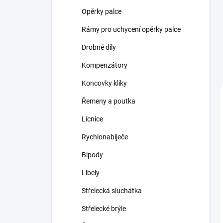
Opěrky palce
Rámy pro uchycení opěrky palce
Drobné díly
Kompenzátory
Koncovky kliky
Řemeny a poutka
Lícnice
Rychlonabíječe
Bipody
Libely
Střelecká sluchátka
Střelecké brýle