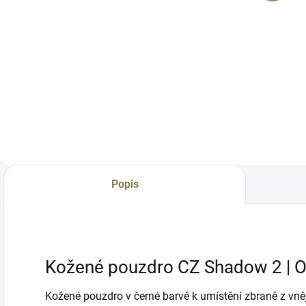
Do košíku
Do košíku
Kydexové pouzdro
K
Kydexové pouzdro
na 2ks zásobníku k
k
k umístění zbraně z
umístění z vnější
v
vnější strany
strany opasku pro
o
opasku pro CZ P-10
pistole modelové
(
C. Tenké, s
řady CZ P-10.
P
otevřeným
Tenké, k opasku o
o
spodkem, s
šířce 40 mm. Pro
s
průvleky k opasku o
leváka, bez
p
šířce 40 mm. Pro
Popis
sweatguardu.
š
praváka, s
Vyrobeno v ČR
p
polovičním
sweatguardem....
Kožené pouzdro CZ Shadow 2 |
Kožené pouzdro v černé barvě k umístění zbraně z vně