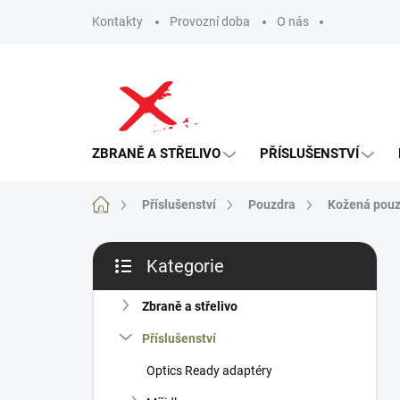
Přejít
Kontakty
Provozní doba
O nás
na
obsah
ZBRANĚ A STŘELIVO
PŘÍSLUŠENSTVÍ
Domů
Příslušenství
Pouzdra
Kožená pouz
P
Kategorie
o
Přeskočit
s
kategorie
t
Zbraně a střelivo
r
Příslušenství
a
n
Optics Ready adaptéry
n