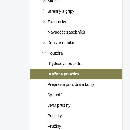
Mířidla
í
p
Střenky a gripy
a
n
Zásobníky
e
Navaděče zásobníků
l
Dna zásobníků
Pouzdra
Kydexová pouzdra
Kožená pouzdra
Přepravní pouzdra a kufry
Spouště
DPM pružiny
Pojistky
Pružiny