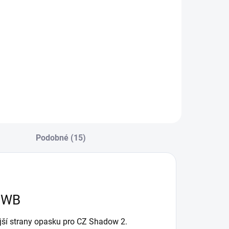
Do košíku
Do košíku
ydexové pouzdro
Kydexové pouzdro
 umístění zbraně z
k umístění zbraně z
nější strany
vnější strany
pasku pro CZ 75
opasku pro CZ
D) Compact / CZ
2075 Rami. Tenké,
-01. Tenké, s
s polootevřeným
tevřeným
spodkem, s
podkem, s
průvleky k opasku o
růvleky k opasku o
šířce 40 mm. Pro
Podobné (15)
ířce 40 mm. Pro
praváka, s
raváka, s...
polovičním...
 OWB
jší strany opasku pro CZ Shadow 2.