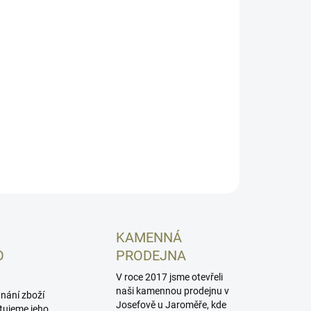
−
+
Přidat do košíku
ené OWB pouzdro v černé barvě z prémiové italské
e pro CZ Shadow 2. Určeno pro upevnění z vnější
any opasku. Pro praváka, se sweatguardem.
obeno na Slovensku
ILNÍ INFORMACE
ZEPTAT SE
HLÍDAT
KAMENNÁ
O
PRODEJNA
V roce 2017 jsme otevřeli
naši kamennou prodejnu v
dnání zboží
Josefově u Jaroměře, kde
tujeme jeho