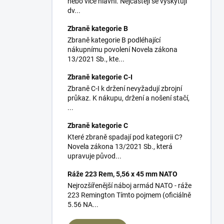
nebo více hlavní. Nejčastěji se vyskytují
dv...
Zbraně kategorie B
Zbraně kategorie B podléhající
nákupnímu povolení Novela zákona
13/2021 Sb., kte...
Zbraně kategorie C-I
Zbraně C-I k držení nevyžadují zbrojní
průkaz. K nákupu, držení a nošení stačí,
...
Zbraně kategorie C
Které zbraně spadají pod kategorii C?
Novela zákona 13/2021 Sb., která
upravuje původ...
Ráže 223 Rem, 5,56 x 45 mm NATO
Nejrozšířenější náboj armád NATO - ráže
223 Remington Tímto pojmem (oficiálně
5.56 NA...