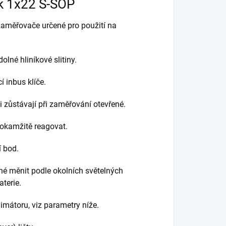
ck 1x22 S-SOP
 zaměřovače
určené pro použití na
dolné hliníkové slitiny.
 inbus klíče.
i zůstávají při zaměřování otevřené.
 okamžitě reagovat.
í bod.
né měnit podle okolních světelných
terie.
mátoru, viz parametry níže.