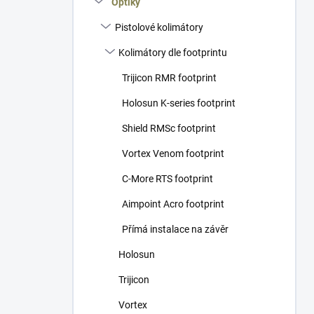
Optiky
í
p
Pistolové kolimátory
a
n
Kolimátory dle footprintu
e
Trijicon RMR footprint
l
Holosun K-series footprint
Shield RMSc footprint
Vortex Venom footprint
C-More RTS footprint
Aimpoint Acro footprint
Přímá instalace na závěr
Holosun
Trijicon
Vortex