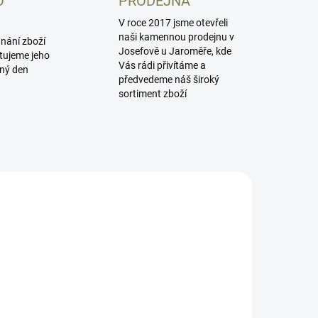
O
PRODEJNA
V roce 2017 jsme otevřeli
naši kamennou prodejnu v
dnání zboží
Josefově u Jaroměře, kde
tujeme jeho
Vás rádi přivítáme a
jný den
předvedeme náš široký
sortiment zboží
1091-1421-01
1091-1420-01
SKLADEM
SKLADEM
átka vč. hledí
Podkladová
pro CZ Shadow
destička pro