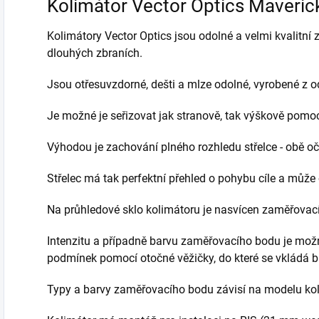
Kolimátor Vector Optics Maveri
Kolimátory
Vector Optics
jsou
odolné a velmi kvalitní
dlouhých zbraních.
Jsou otřesuvzdorné, dešti a mlze odolné, vyrobené z
o
Je možné je seřizovat jak stranově, tak výškově pomocí
Výhodou je zachování plného rozhledu střelce - obě oč
Střelec má tak perfektní přehled o pohybu cíle a může
Na průhledové sklo kolimátoru je nasvícen zaměřovac
Intenzitu a případně barvu zaměřovacího bodu je mož
podmínek pomocí otočné věžičky, do které se vkládá ba
Typy a barvy zaměřovacího bodu závisí na modelu koli