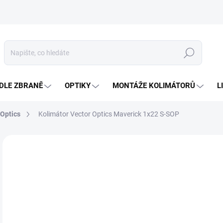
Hledat
DLE ZBRANĚ
OPTIKY
MONTÁŽE KOLIMÁTORŮ
L
 Optics
Kolimátor Vector Optics Maverick 1x22 S-SOP
Neohodnoceno
Podrobnosti hodnocení
ZNAČKA
2 
Měr
DO
cena
MOŽ