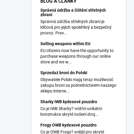
BLOG A ČLÁNKY
Správná údržba a čištění střelných
zbraní
Správná údržba střelných zbraní je
klíčová pro jejich spolehlivý a bezpečný
provoz. Prav...
Selling weapons within EU
EU citizens now have the opportunity to
purchase weapons through our online
store and we w...
Sprzedaż broni do Polski
Obywatele Polski mają teraz możliwość
zakupu broni za pośrednictwem naszego
sklepu interne...
Sharky IWB kydexové pouzdro
Co je IWB Sharky? vnitřní unikátní
konstrukce skryté nošení dvoj...
Frogy OWB kydexové pouzdro
Co je OWB Frogy? vnější pro skryté