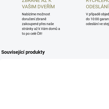
ZBRANĚ AŽ K
RYCHLÉH
VAŠIM DVEŘÍM
ODESLÁNÍ
Nabízíme možnost
V případě obje
doručení zbraně
do 10:00 garan
zakoupené přes naše
odeslání ve ste
stránky až k Vám domů a
to po celé ČR!
Související produkty
TZSWV
TZSWK
SKLADEM
SKLADEM
Podkladová
Podkladová
Z
destička pro
destička pro CZ