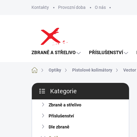
Přejít
Kontakty
Provozní doba
O nás
na
obsah
ZBRANĚ A STŘELIVO
PŘÍSLUŠENSTVÍ
Domů
Optiky
Pistolové kolimátory
Vector
P
Kategorie
o
Přeskočit
s
kategorie
t
Zbraně a střelivo
r
Příslušenství
a
n
Dle zbraně
n