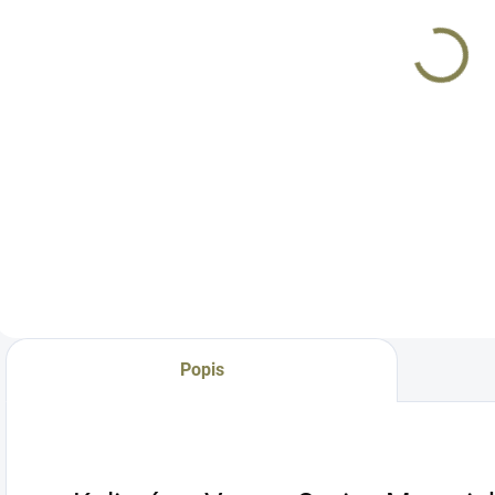
CZ Shadow 2
Shadow 2 OR |
OR | Vortex
Holosun
1 125 Kč
1 125 Kč
Venom /
407K/507K/EPS
Docter
Carry
Do košíku
Do košíku
Podkladová
Podkladová
O
destička pro optics
destička pro optics
o
ready (OR) modely
ready (OR) modely
m
pistole České
pistole České
Č
zbrojovky CZ
zbrojovky CZ
S
Shadow 2 OR
Shadow 2 OR,
v
určena výhradně
Shadow 2 Compact
h
pro níže uvedené
OR určena
š
kolimátory.
výhradně pro níže
s
Popis
uvedené
kolimátory. V
případě, že máte...