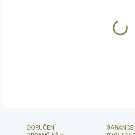
Koli
zam
otře
slit
inbu
oči 
přeh
sklo
DETA
DORUČENÍ
GARANCE