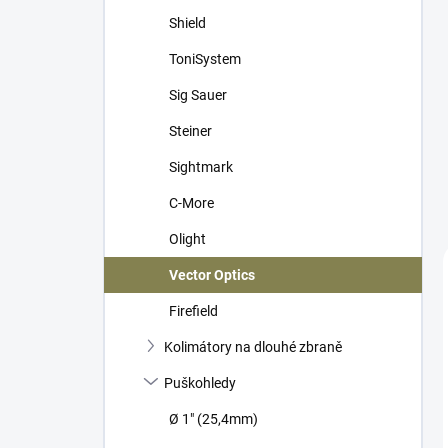
Shield
ToniSystem
Sig Sauer
Steiner
Sightmark
C-More
Olight
Vector Optics
Firefield
Kolimátory na dlouhé zbraně
Puškohledy
Ø 1" (25,4mm)