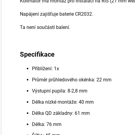
Kolimátor má montáž pro instalaci na
RIS (21 mm weav
Napájení zajišťuje baterie
CR2032.
Ta není součástí balení.
Specifikace
Přiblížení: 1x
Průměr průhledového okénka: 22 mm
Výstupní pupila: 8-2,8 mm
Délka nízké montáže: 40 mm
Délka QD základny: 61 mm
Délka: 76 mm