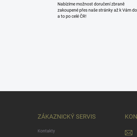
Nabízíme možnost doručení zbraně
zakoupené přes naše stránky až k Vám d
a to po celé ČR!
Z
á
p
a
ZÁKAZNICKÝ SERVIS
KON
t
í
Kontakty