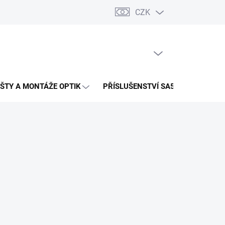
CZK
PRÁZDNÝ KOŠÍK
NÁKUPNÍ
KOŠÍK
IŠTY A MONTÁŽE OPTIK
PŘÍSLUŠENSTVÍ SA58