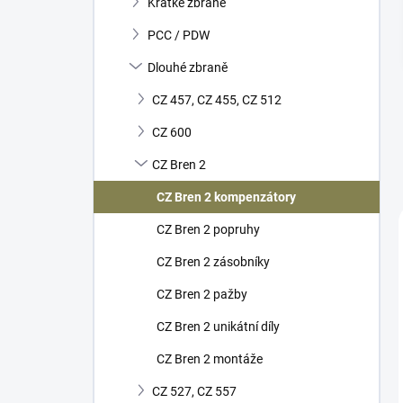
Krátké zbraně
í
p
PCC / PDW
a
n
Dlouhé zbraně
e
CZ 457, CZ 455, CZ 512
l
CZ 600
CZ Bren 2
CZ Bren 2 kompenzátory
CZ Bren 2 popruhy
CZ Bren 2 zásobníky
CZ Bren 2 pažby
CZ Bren 2 unikátní díly
CZ Bren 2 montáže
CZ 527, CZ 557