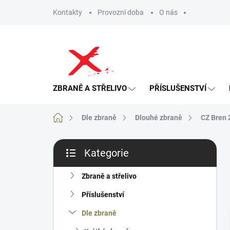
Přejít
Kontakty
Provozní doba
O nás
na
obsah
ZBRANĚ A STŘELIVO
PŘÍSLUŠENSTVÍ
Domů
Dle zbraně
Dlouhé zbraně
CZ Bren 
P
Kategorie
o
Přeskočit
s
kategorie
t
Zbraně a střelivo
r
Příslušenství
a
n
Dle zbraně
n