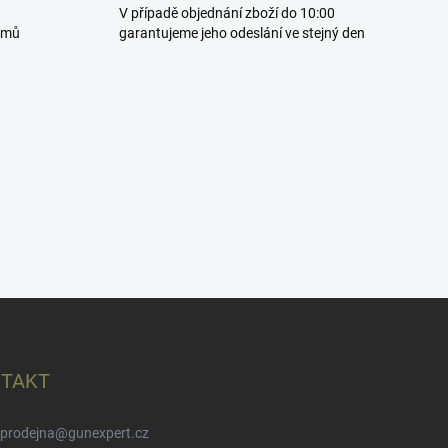
V případě objednání zboží do 10:00
omů
garantujeme jeho odeslání ve stejný den
TAKT
prodejna
@
gunexpert.cz