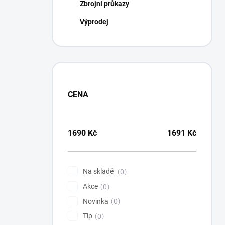
Zbrojní průkazy
Výprodej
CENA
1690
Kč
1691
Kč
Na skladě
0
Akce
0
Novinka
0
Tip
0