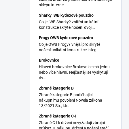
sklepu interne...
Sharky IWB kydexové pouzdro
Co je IWB Sharky? vnitřní unikátní
konstrukce skryté nošení dvoj...
Frogy OWB kydexové pouzdro
Co je OWB Frogy? vnější pro skryté
nošení unikátní konstrukce integ...
Brokovnice
Hlaveň brokovnice Brokovnice má jednu
nebo více hlavní. Nejčastěji se vyskytují
dv...
Zbraně kategorie B
Zbraně kategorie B podléhající
nákupnímu povolení Novela zákona
13/2021 Sb., kte...
Zbraně kategorie C-I
Zbraně C-I k držení nevyžadují zbrojní
průkaz. K nákupu, držení a nošení stačí,