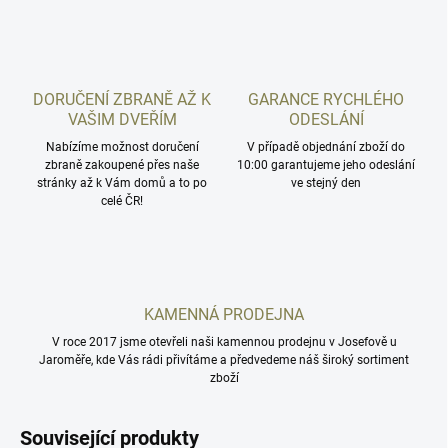
DORUČENÍ ZBRANĚ AŽ K
GARANCE RYCHLÉHO
VAŠIM DVEŘÍM
ODESLÁNÍ
Nabízíme možnost doručení
V případě objednání zboží do
zbraně zakoupené přes naše
10:00 garantujeme jeho odeslání
stránky až k Vám domů a to po
ve stejný den
celé ČR!
KAMENNÁ PRODEJNA
V roce 2017 jsme otevřeli naši kamennou prodejnu v Josefově u
Jaroměře, kde Vás rádi přivítáme a předvedeme náš široký sortiment
zboží
Související produkty