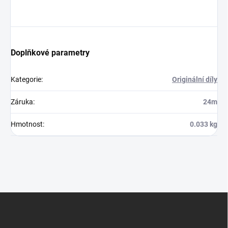
Doplňkové parametry
Kategorie
:
Originální díly
Záruka
:
24m
Hmotnost
:
0.033 kg
Z
á
p