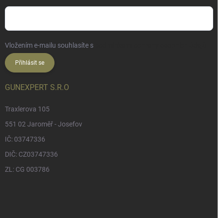
Vložením e-mailu souhlasíte s
podmínkami ochrany osobních údajů
Přihlásit se
GUNEXPERT S.R.O
Traxlerova 105
551 02 Jaroměř - Josefov
IČ: 03747336
DIČ: CZ03747336
ZL: CG 003786