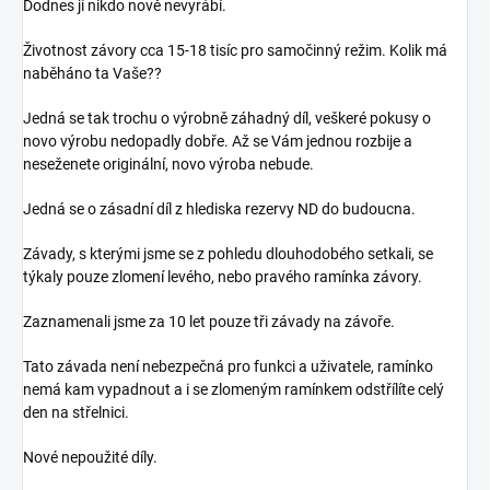
Dodnes jí nikdo nově nevyrábí.
Životnost závory cca 15-18 tisíc pro samočinný režim. Kolik má
naběháno ta Vaše??
Jedná se tak trochu o výrobně záhadný díl, veškeré pokusy o
novo výrobu nedopadly dobře. Až se Vám jednou rozbije a
neseženete originální, novo výroba nebude.
Jedná se o zásadní díl z hlediska rezervy ND do budoucna.
Závady, s kterými jsme se z pohledu dlouhodobého setkali, se
týkaly pouze zlomení levého, nebo pravého ramínka závory.
Zaznamenali jsme za 10 let pouze tři závady na závoře.
Tato závada není nebezpečná pro funkci a uživatele, ramínko
nemá kam vypadnout a i se zlomeným ramínkem odstřílíte celý
den na střelnici.
Nové nepoužité díly.