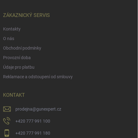
a
t
í
ZÁKAZNICKÝ SERVIS
Kontakty
O nás
Obchodní podmínky
Provozní doba
Údaje pro platbu
Reklamace a odstoupení od smlouvy
KONTAKT
prodejna
@
gunexpert.cz
+420 777 991 100
+420 777 991 180